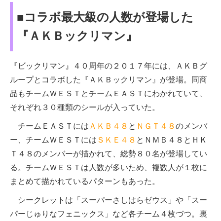
■コラボ最大級の人数が登場した
『ＡＫＢックリマン』
『ビックリマン』４０周年の２０１７年には、ＡＫＢグ
ループとコラボした『ＡＫＢックリマン』が登場。同商
品もチームＷＥＳＴとチームＥＡＳＴにわかれていて、
それぞれ３０種類のシールが入っていた。
チームＥＡＳＴには
ＡＫＢ４８
と
ＮＧＴ４８
のメンバ
ー、チームＷＥＳＴには
ＳＫＥ４８
とＮＭＢ４８とＨＫ
Ｔ４８のメンバーが描かれて、総勢８０名が登場してい
る。チームＷＥＳＴは人数が多いため、複数人が１枚に
まとめて描かれているパターンもあった。
シークレットは「スーパーさしはらゼウス」や「スー
パーじゅりなフェニックス」など各チーム４枚づつ。裏