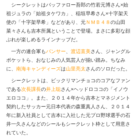
シークレットはバッファロー吾郎の竹若元博さん×始
祖ジュラの「始祖タケワカ」、稲垣早希さん×十字架天
使の「十字架早希」などがあり、元
ＮＭＢ４８
の山田
菜々さんも吉本所属ということで登場。まさに多彩な顔
ぶれが楽しめるラインナップだ。
一方の連合軍も
パンサー
、
渡辺直美
さん、ジャングル
ポケットら、おなじみの人気芸人が揃い踏み。ちなみ
に、
南海キャンディーズ
は
山里亮太
さんのソロだった。
シークレットは、ビックリマンチョコのコアなファン
である
次長課長
の
井上聡
さん×ヘッドロココの「イノウ
エロココ」。また、２０１４年から吉本とマネジメント
契約したサッカー元日本代表の森重真人さん、２０１４
年に新入社員として吉本に入社した元プロ野球選手の石
井一久さんなどのシールもシークレット枠として用意さ
れていた。