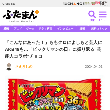
Group Site
検索
メニュー
漫画
アニメ
ゲーム
ドラマ映画
インタビュー
連載
無料コミック
「こんなにあった！」ももクロによしもと芸人に
AKB48も…「ビックリマンの日」に振り返る“芸
能人コラボ”チョコ
さえきしの
2024.04.01