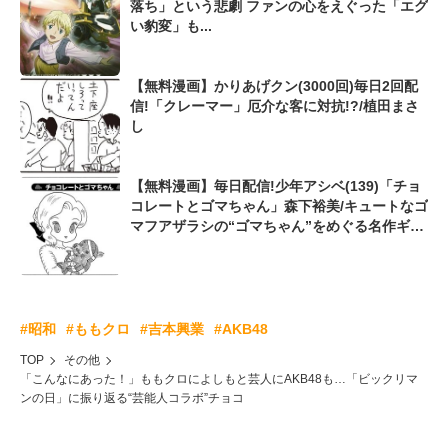
落ち」という悲劇 ファンの心をえぐった「エグ
い豹変」も...
【無料漫画】かりあげクン(3000回)毎日2回配
信!「クレーマー」厄介な客に対抗!?/植田まさ
し
【無料漫画】毎日配信!少年アシベ(139)「チョ
コレートとゴマちゃん」森下裕美/キュートなゴ
マフアザラシの“ゴマちゃん”をめぐる名作ギャ
グ4コマ
#昭和
#ももクロ
#吉本興業
#AKB48
TOP
その他
「こんなにあった！」ももクロによしもと芸人にAKB48も…「ビックリマ
ンの日」に振り返る“芸能人コラボ”チョコ