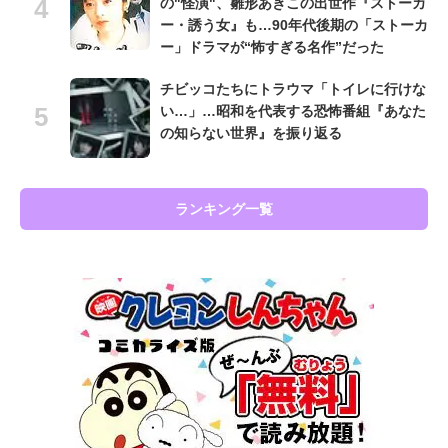
の"怪演"、雛形あきこの出世作『ストーカ
ー・誘う女』も…90年代後期の「ストーカ
ー」ドラマが“怖すぎる名作”だった
チビッコたちにトラウマ「トイレに行けな
い…」…昭和を代表する恐怖番組『あなた
の知らない世界』を振り返る
ランキング一覧