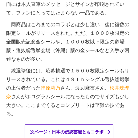
面には本人直筆のメッセージとサインが印刷されてい
て、ファンにとってはたまらない一品である。
同商品はこれまでのコラボとは少し違い、後に複数の
限定シールがリリースされた。ただ、１０００枚限定の
全国販売記念金シールや、１０００枚以下限定の劇場
版・選抜総選挙会場（沖縄）版の金シールなど入手が困
難なものが多い。
総選挙後には、応募抽選で１５００枚限定シールもリ
リースされている。これは４９ｔｈシングル選抜総選挙
の上位者だった
指原莉乃
さん、渡辺麻友さん、
松井珠理
奈
さんがホログラムシールになったものでサイズも少し
大きい。ここまでくるとコンプリートは至難の技であ
る。
次ページ：日本の伝統芸能ともコラボ