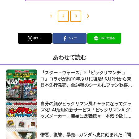
1
2
3
ポスト
シェア
LINEで送る
あわせて読む
『スター・ウォーズ』×『ビックリマンチョ
コ』コラボが約10年ぶりに復活! 6月2日から東
日本先行発売、全24種のシールにファン歓喜
「箱買いするしかない!」
自分の顔がビックリマン風キャラになってグッ
ズ化! AI活用の新サービス「ビックリマンAIグ
ッズメーカー」開始に反響続々「本気で欲し
い!」
憎悪、復讐、暴走...ガンダム史に刻まれた「闇