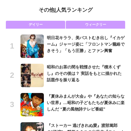
その他
|
人気ランキング
デイリー
ウィークリー
明日花キララ、美バストむき出し『イカゲ
ーム』ジャージ姿に「フロントマン籠絡で
きそう」「もう圧勝」とファン興奮
昭和のお茶の間を戦慄させた『積木くず
し』のその後は？ 実話をもとに描かれた
話題作を振り返る
『夏休みまんが大会』や『あなたの知らな
い世界』…昭和の子どもたちが夏休みに楽
しんだ “夏の風物詩テレビ番組”
『ストーカー 逃げきれぬ愛』渡部篤郎