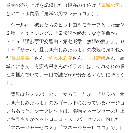
最大の売り上げを記録した（現在の１位は『
鬼滅の刃
』
とのコラボ商品「鬼滅の刃マンチョコ」）。
シールは、彼女たちのヒット曲をモチーフとした全２
２種。４ｔｈシングル『Ｚ伝説〜終わりなき革命〜』、
７ｔｈ『猛烈宇宙交響曲・第七楽章「無限の愛」』、９
ｔｈ『サラバ、愛しき悲しみたちよ』の衣装に身を包ん
だ
百田夏菜子
さん、
佐々木彩夏
さん、
玉井詩織
さん、高
城れにさん、有安杏果さんのイラストは、それぞれの個
性を掴んでいて、一目で誰だかが分かるぐらいにそっく
り。
背景は各メンバーのテーマカラーだが、『サラバ、愛
しき悲しみたちよ』のみゴールドになっているバージョ
ンもあった。シークレットは、名物マネージャーの川上
アキラさんがヘッドロココ・スーパーゼウスに扮した
「マネージャーゼウス」「マネージャーロココ」で、口