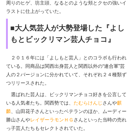
周りのヒゲ、坊主頭、なるとのような頬とクセの強いイ
ラストに仕上がっていた。
■大人気芸人が大勢登場した『よし
もとビックリマン芸人チョコ』
２０１６年には「よしもと芸人」とのコラボも行われ
ている。同商品は関西出身芸人と関西以外の“連合軍”芸
人の２バージョンに分かれていて、それぞれ２４種類ず
つリリースされた。
選ばれた芸人は、ビックリマンチョコ好きを公言して
いる人気者たち。関西勢では、
たむらけんじ
さんや
麒
麟
、山田花子さんといったベテランのほか、ムーディー
勝山さんや
レイザーラモンＨＧ
さんといった当時の売れ
っ子芸人たちもセレクトされていた。