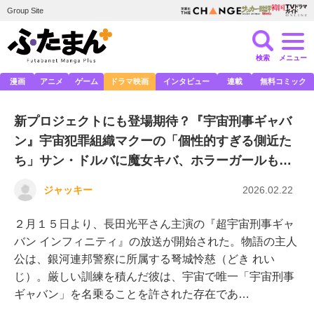
Group Site
検索
メニュー
漫画
アニメ
ゲーム
ドラマ映画
インタビュー
連載
無料コミック
新プロジェクトにも登場期待？『宇宙刑事ギャバ
ン』宇宙犯罪組織マクーの「個性的すぎる側近た
ち」サン・ドルバに魔女キバ、ホラーガールも…
ジャッキー
2026.02.22
２月１５日より、長田光平さん主演の『超宇宙刑事ギャ
バン インフィニティ』の放送が開始された。物語の主人
公は、銀河連邦警察に所属する弩城怜慈（どき れい
じ）。厳しい訓練を積んだ彼は、宇宙で唯一「宇宙刑事
ギャバン」を名乗ることを許された存在であ…