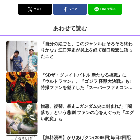
ポスト
シェア
LINEで送る
あわせて読む
「自分の絵ごと、このジャンルはそろそろ終わ
りかな」江口寿史が炎上を経て樋口毅宏に語っ
たこと
『SDザ・グレイトバトル 新たなる挑戦』に
『ウルトラマン』、『ゴジラ 怪獣大決戦』も!
特撮ファンを魅了した「スーパーファミコンの
神ゲー」
憎悪、復讐、暴走...ガンダム史に刻まれた「闇
落ち」という悲劇 ファンの心をえぐった「エグ
い豹変」も...
【無料漫画】かりあげクン(2096回)毎日2回配