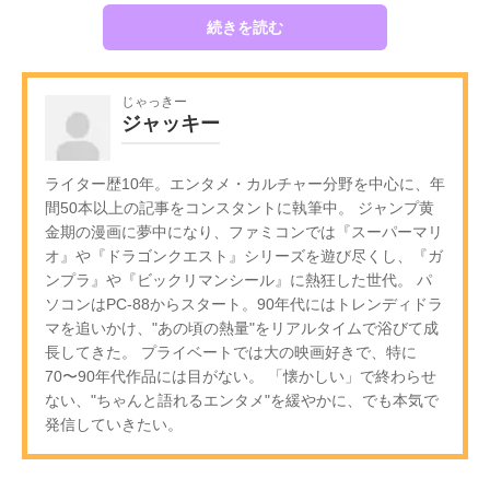
続きを読む
じゃっきー
ジャッキー
ライター歴10年。エンタメ・カルチャー分野を中心に、年
間50本以上の記事をコンスタントに執筆中。 ジャンプ黄
金期の漫画に夢中になり、ファミコンでは『スーパーマリ
オ』や『ドラゴンクエスト』シリーズを遊び尽くし、『ガ
ンプラ』や『ビックリマンシール』に熱狂した世代。 パ
ソコンはPC-88からスタート。90年代にはトレンディドラ
マを追いかけ、"あの頃の熱量"をリアルタイムで浴びて成
長してきた。 プライベートでは大の映画好きで、特に
70〜90年代作品には目がない。 「懐かしい」で終わらせ
ない、"ちゃんと語れるエンタメ"を緩やかに、でも本気で
発信していきたい。