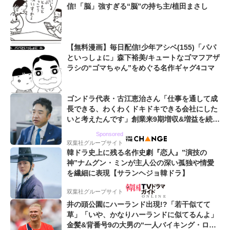
信!「脳」強すぎる“脳”の持ち主/植田まさし
【無料漫画】毎日配信!少年アシベ(155)「パパ
といっしょに」森下裕美/キュートなゴマフアザ
ラシの“ゴマちゃん”をめぐる名作ギャグ4コマ
ゴンドラ代表・古江恵治さん「仕事を通して成
長できる、わくわくドキドキできる会社にした
いと考えたんです」創業来9期増収&増益を続け
るWebマーケティング会社のアイデンティティ
Sponsored
双葉社グループサイト
韓ドラ史上に残る名作史劇『恋人』”演技の
神”ナムグン・ミンが主人公の深い孤独や情愛
を繊細に表現【サランヘジョ韓ドラ】
双葉社グループサイト
井の頭公園にハーランド出現!?「若干似てて
草」「いや、かなりハーランドに似てるんよ」
金髪&背番号9の大男の“一人バイキング・ロ