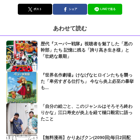
ポスト
シェア
LINEで送る
あわせて読む
歴代『スーパー戦隊』視聴者を魅了した「悪の
幹部」たち 記憶に残る「誇り高き生き様」と
「壮絶な最期」
『世界名作劇場』けなげなヒロインたちを襲っ
た「卑劣すぎる仕打ち」 今なら炎上必至の暴挙
も...
「自分の絵ごと、このジャンルはそろそろ終わ
りかな」江口寿史が炎上を経て樋口毅宏に語っ
たこと
【無料漫画】かりあげクン(2090回)毎日2回配