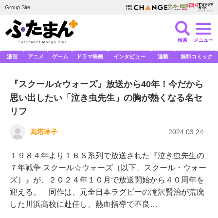
Group Site
検索
メニュー
漫画
アニメ
ゲーム
ドラマ映画
インタビュー
連載
無料コミック
『スクール☆ウォーズ』放送から40年！今だから
思い出したい「泣き虫先生」の胸が熱くなる名セ
リフ
高塔琳子
2024.03.24
１９８４年よりＴＢＳ系列で放送された『泣き虫先生の
７年戦争 スクール☆ウォーズ（以下、スクール・ウォー
ズ）』が、２０２４年１０月で放送開始から４０周年を
迎える。 同作は、元全日本ラグビーの滝沢賢治が荒廃
した川浜高校に赴任し、熱血指導で不良…