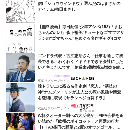
信!「ショウウインドウ」選んだのはまさかの
アイテム/植田まさし
【無料漫画】毎日配信!少年アシベ(153)「まお
ちゃんのパパ」森下裕美/キュートなゴマフアザ
ラシの“ゴマちゃん”をめぐる名作ギャグ4コマ
ゴンドラ代表・古江恵治さん「仕事を通して成
長できる、わくわくドキドキできる会社にした
いと考えたんです」創業来9期増収&増益を続け
るWebマーケティング会社のアイデンティティ
Sponsored
双葉社グループサイト
韓ドラ史上に残る名作史劇『恋人』”演技の
神”ナムグン・ミンが主人公の深い孤独や情愛
を繊細に表現【サランヘジョ韓ドラ】
双葉社グループサイト
W杯クオーター制への大反発か、FIFA会長を追
い詰めた「欧州のボイコット」と再選の行方
【FIFA3兆円の野望と2度のオウンゴール、来