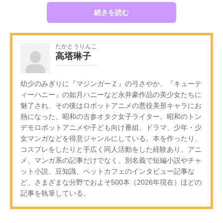
続きを読む
たかとうりんこ
高塔琳子
幼少のみぎりに『マジンガーＺ』の弓さやか、『キューテ
ィーハニー』の如月ハニーなど永井豪作品の美少女たちに
魅了され、その後はロボットアニメの悪役美形キャラにお
熱になった、昭和の古参オタク女子ライター。昭和のトン
デモロボットアニメや子ども向け番組、ドラマ、少年・少
女マンガなどを得意ジャンルにしている。本を作ったり、
コスプレをしたりと手広く同人活動をした経験あり。アニ
メ、マンガ系の記事だけでなく、別名義で短編小説やチャ
ット小説、豆知識、ペットカフェのインタビュー記事な
ど、さまざまな分野でおよそ500本（2026年現在）ほどの
記事を執筆している。