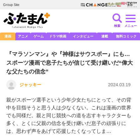
Group Site
検索
メニュー
漫画
アニメ
ゲーム
ドラマ映画
インタビュー
連載
無料コミック
『マラソンマン』や『神様はサウスポー』にも…
スポーツ漫画で息子たちが信じて受け継いだ“偉大
な父たちの信念”
ジャッキー
2024.03.19
親がスポーツ選手という少年少女たちにとって、その背
中を目指そうと思う人は少なくない。これは漫画の世界
でも同様だ。親と同じ競技への道を志すキャラクターも
多く、とくに父親の信念を受け継いだ息子の頑張りに
は、思わず声をあげて応援したくなってしま…