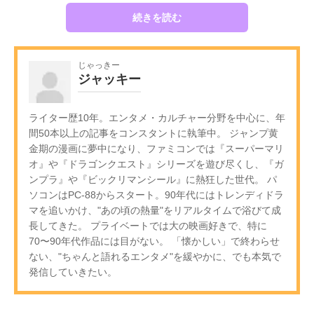
続きを読む
じゃっきー
ジャッキー
ライター歴10年。エンタメ・カルチャー分野を中心に、年
間50本以上の記事をコンスタントに執筆中。 ジャンプ黄
金期の漫画に夢中になり、ファミコンでは『スーパーマリ
オ』や『ドラゴンクエスト』シリーズを遊び尽くし、『ガ
ンプラ』や『ビックリマンシール』に熱狂した世代。 パ
ソコンはPC-88からスタート。90年代にはトレンディドラ
マを追いかけ、"あの頃の熱量"をリアルタイムで浴びて成
長してきた。 プライベートでは大の映画好きで、特に
70〜90年代作品には目がない。 「懐かしい」で終わらせ
ない、"ちゃんと語れるエンタメ"を緩やかに、でも本気で
発信していきたい。