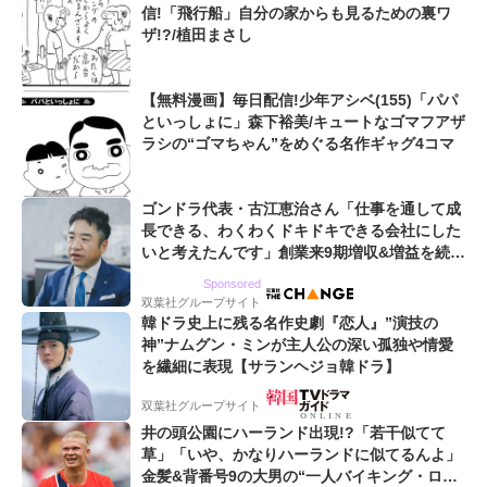
信!「飛行船」自分の家からも見るための裏ワ
ザ!?/植田まさし
【無料漫画】毎日配信!少年アシベ(155)「パパ
といっしょに」森下裕美/キュートなゴマフアザ
ラシの“ゴマちゃん”をめぐる名作ギャグ4コマ
ゴンドラ代表・古江恵治さん「仕事を通して成
長できる、わくわくドキドキできる会社にした
いと考えたんです」創業来9期増収&増益を続け
るWebマーケティング会社のアイデンティティ
Sponsored
双葉社グループサイト
韓ドラ史上に残る名作史劇『恋人』”演技の
神”ナムグン・ミンが主人公の深い孤独や情愛
を繊細に表現【サランヘジョ韓ドラ】
双葉社グループサイト
井の頭公園にハーランド出現!?「若干似てて
草」「いや、かなりハーランドに似てるんよ」
金髪&背番号9の大男の“一人バイキング・ロ