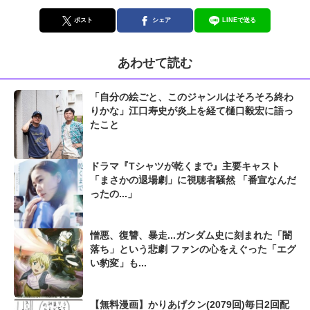
ポスト
シェア
LINEで送る
あわせて読む
「自分の絵ごと、このジャンルはそろそろ終わ
りかな」江口寿史が炎上を経て樋口毅宏に語っ
たこと
ドラマ『Tシャツが乾くまで』主要キャスト
「まさかの退場劇」に視聴者騒然 「番宣なんだ
ったの...」
憎悪、復讐、暴走...ガンダム史に刻まれた「闇
落ち」という悲劇 ファンの心をえぐった「エグ
い豹変」も...
【無料漫画】かりあげクン(2079回)毎日2回配