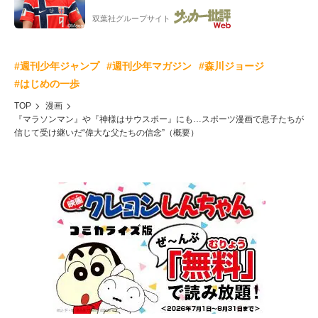
ー”映像が話題!「元気をもらった」
双葉社グループサイト
#週刊少年ジャンプ
#週刊少年マガジン
#森川ジョージ
#はじめの一歩
TOP
漫画
『マラソンマン』や『神様はサウスポー』にも…スポーツ漫画で息子たちが
信じて受け継いだ“偉大な父たちの信念”（概要）