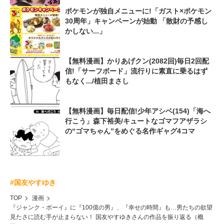
ポケモンが独自メニューに!「ガスト×ポケモン
30周年」キャンペーンが始動 「散財の予感し
かしない...」
【無料漫画】かりあげクン(2082回)毎日2回配
信!「サーフボード」流行りに素直に乗るはず
もなく.../植田まさし
【無料漫画】毎日配信!少年アシベ(154)「海へ
行こう」森下裕美/キュートなゴマフアザラシ
の“ゴマちゃん”をめぐる名作ギャグ4コマ
#国友やすゆき
TOP
漫画
『ジャンク・ボーイ』に『100億の男』、『幸せの時間』も…男たちの欲望
見たさに読む手が止まらない！ 国友やすゆきさんの作品を振り返る（概