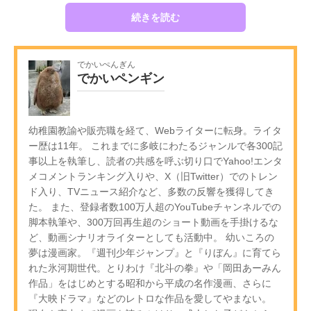
続きを読む
でかいぺんぎん
でかいペンギン
幼稚園教諭や販売職を経て、Webライターに転身。ライタ
ー歴は11年。 これまでに多岐にわたるジャンルで各300記
事以上を執筆し、読者の共感を呼ぶ切り口でYahoo!エンタ
メコメントランキング入りや、X（旧Twitter）でのトレン
ド入り、TVニュース紹介など、多数の反響を獲得してき
た。 また、登録者数100万人超のYouTubeチャンネルでの
脚本執筆や、300万回再生超のショート動画を手掛けるな
ど、動画シナリオライターとしても活動中。 幼いころの
夢は漫画家。『週刊少年ジャンプ』と『りぼん』に育てら
れた氷河期世代。とりわけ『北斗の拳』や「岡田あーみん
作品」をはじめとする昭和から平成の名作漫画、さらに
『大映ドラマ』などのレトロな作品を愛してやまない。