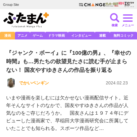
Group Site
検索
メニュー
漫画
アニメ
ゲーム
ドラマ映画
インタビュー
連載
無料コミック
『ジャンク・ボーイ』に『100億の男』、『幸せの
時間』も…男たちの欲望見たさに読む手が止まら
ない！ 国友やすゆきさんの作品を振り返る
でかいペンギン
2024.02.23
いまや漫画を楽しむには欠かせない漫画配信サイト。近
年そんなサイトのなかで、国友やすゆきさんの作品が人
気なのをご存じだろうか。 国友さんは１９７４年にデ
ビューした漫画家で、早稲田大学漫画研究会に所属して
いたことでも知られる。スポーツ作品など…