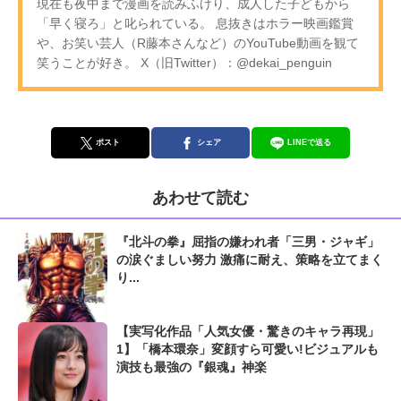
現在も夜中まで漫画を読みふけり、成人した子どもから
「早く寝ろ」と叱られている。 息抜きはホラー映画鑑賞
や、お笑い芸人（R藤本さんなど）のYouTube動画を観て
笑うことが好き。 X（旧Twitter）：@dekai_penguin
ポスト
シェア
LINEで送る
あわせて読む
『北斗の拳』屈指の嫌われ者「三男・ジャギ」
の涙ぐましい努力 激痛に耐え、策略を立てまく
り...
【実写化作品「人気女優・驚きのキャラ再現」
1】「橋本環奈」変顔すら可愛い!ビジュアルも
演技も最強の『銀魂』神楽