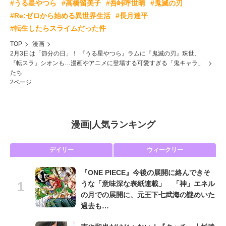
#うる星やつら
#高橋留美子
#吾峠呼世晴
#鬼滅の刃
#Re:ゼロから始める異世界生活
#長月達平
#転生したらスライムだった件
TOP
漫画
2月3日は「節分の日」！ 『うる星やつら』ラムに『鬼滅の刃』珠世、
『転スラ』シオンも…漫画やアニメに登場する可愛すぎる「鬼キャラ」
たち
2ページ
漫画
|
人気ランキング
デイリー
ウィークリー
『ONE PIECE』今後の展開に絡んできそ
うな「意味深な表紙連載」 「神」エネル
の月での展開に、元王下七武海の謎めいた
過去も…