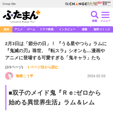
Group Site
検索
メニュー
漫画
アニメ
ゲーム
ドラマ映画
インタビュー
連載
無料コミック
2月3日は「節分の日」！ 『うる星やつら』ラムに
『鬼滅の刃』珠世、『転スラ』シオンも…漫画や
アニメに登場する可愛すぎる「鬼キャラ」たち
(2/3ページ)
１ページ目から読む
海狸こう平
2024.02.03
■双子のメイド鬼『Ｒｅ:ゼロから
始める異世界生活』ラム＆レム