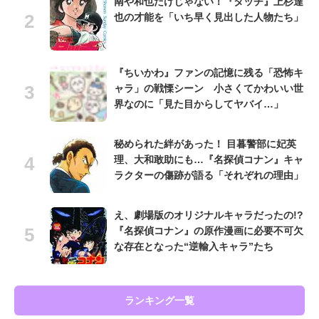
南や和也だけじゃない！『タッチ』上杉達
也の才能を「いち早く見出した人物たち」
『ちいかわ』ファンの記憶に残る「恐怖キ
ャラ」の戦慄シーン 小さくてかわいい世
界なのに「見た目からしてヤバイ…」
秘められた絆があった！ 目暮警部に妃英
理、大和敢助にも…『名探偵コナン』キャ
ラクターの傷跡が語る「それぞれの理由」
え、劇場版のオリジナルキャラだったの!?
『名探偵コナン』の原作漫画に必要不可欠
な存在となった“逆輸入キャラ”たち
ランキング一覧