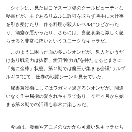
シオンは、見た目こそスーツ姿のクールビューティな
秘書だが、主であるリムルに許可を取らず勝手に大仕事
を引き受けたり、作る料理が殺人レベルにひどかった
り、酒癖が悪かったり、さらには、喜怒哀楽も激しく怒
らせると非常に怖いというユニークなキャラだ。
このように困った面の多いシオンだが、鬼人というだ
けあり戦闘力は抜群、愛刀“剛力丸”を持たせるとまさに
「鬼に金棒」状態。第２期では魔王が集まる会議“ワルプ
ルギス”にて、圧巻の戦闘シーンを見せていた。
秘書兼護衛にしてはワガママ過ぎるシオンだが、間違
いなく作中屈指の愛されキャラであり、今年４月から始
まる第３期での活躍も非常に楽しみだ。
今回は、漫画やアニメのなかから可愛い鬼キャラたち