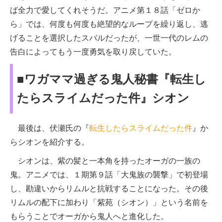
ば全力で愛してくれそうだ。アニメ第１８話「ゼロか
ら」では、何度も何度も絶望的なループを繰り返し、逃
げることを選択したスバルだったが、一世一代のレムの
告白によってもう一度勇気を取り戻していた。
■ワガママ過ぎる鬼人秘書『転生し
たらスライムだった件』シオン
最後は、伏瀬氏の『
転生したらスライムだった件
』か
らシオンを紹介する。
シオンは、紫の髪と一本角を持ったオーガの一族の
鬼。アニメでは、１期第９話「大鬼族の襲撃」で初登場
し、勘違いからリムルと抗戦することになった。その後
リムルの配下に加わり「紫苑（シオン）」という名前を
もらうことでオーガから鬼人へと進化した。