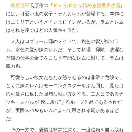
長月達平
氏原作の『
Ｒｅ:ゼロから始める異世界生活
』
には、可愛い鬼の双子・ラムとレムが登場する。本作に
はエミリアというメインヒロインがいるが、ラムとレム
はそれを凌ぐほどの人気キャラだ。
２人はロズワール邸のメイドで、桃色の髪が姉のラ
ム、水色の髪が妹のレムだ。そして料理、掃除、洗濯な
ど館の仕事の全てをこなす有能なレムに対して、ラムは
脱力系。
可愛らしい彼女たちだが怒らせるのは非常に危険で、
とくに妹のレムはモーニングスターをぶん回し、見た目
の可愛さに反した強烈な戦い方をする。主人公であるナ
ツキ・スバルが“死に戻り”するループ作品である本作だ
が、実際スバルもレムによって殺される周があるほど
だ。
その一方で、愛情は非常に深く、一度信頼を勝ち取れ