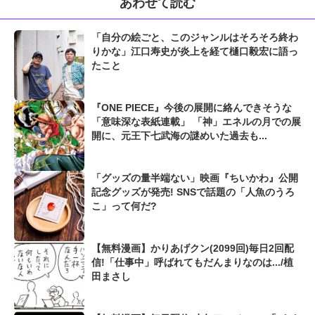
あわせて読む
「自分の絵ごと、このジャンルはそろそろ終わ
りかな」江口寿史が炎上を経て樋口毅宏に語っ
たこと
『ONE PIECE』今後の展開に絡んできそうな
「意味深な表紙連載」 「神」エネルの月での展
開に、元王下七武海の謎めいた過去も...
「グッズの量半端ない」映画『ちいかわ』公開
記念グッズが発売! SNSで話題の「人魚のうろ
こ」って何だ?
【無料漫画】かりあげクン(2099回)毎日2回配
信!「仕事中」呼ばれてもだんまりなのは.../植
田まさし