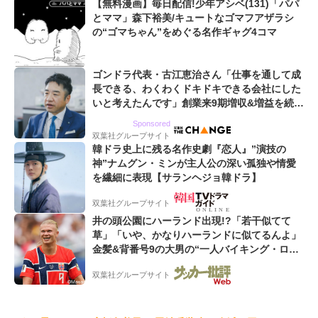
【無料漫画】毎日配信!少年アシベ(131)「パパ
とママ」森下裕美/キュートなゴマフアザラシ
の“ゴマちゃん”をめぐる名作ギャグ4コマ
ゴンドラ代表・古江恵治さん「仕事を通して成
長できる、わくわくドキドキできる会社にした
いと考えたんです」創業来9期増収&増益を続け
るWebマーケティング会社のアイデンティティ
Sponsored
双葉社グループサイト
韓ドラ史上に残る名作史劇『恋人』”演技の
神”ナムグン・ミンが主人公の深い孤独や情愛
を繊細に表現【サランヘジョ韓ドラ】
双葉社グループサイト
井の頭公園にハーランド出現!?「若干似てて
草」「いや、かなりハーランドに似てるんよ」
金髪&背番号9の大男の“一人バイキング・ロ
ー”映像が話題!「元気をもらった」
双葉社グループサイト