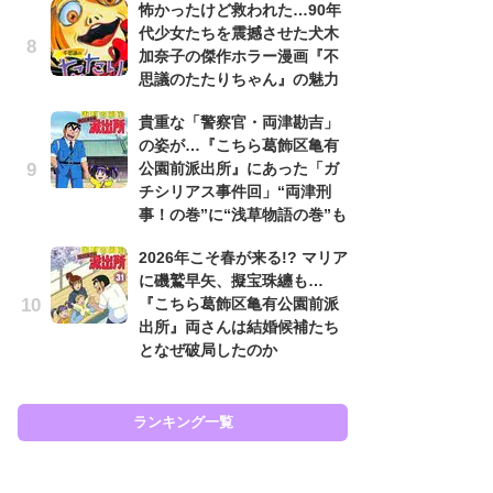
怖かったけど救われた…90年
原
代少女たちを震撼させた犬木
闘
加奈子の傑作ホラー漫画『不
ア
思議のたたりちゃん』の魅力
の
貴重な「警察官・両津勘吉」
え
の姿が…『こちら葛飾区亀有
ラ
公園前派出所』にあった「ガ
ン
チシリアス事件回」“両津刑
な
事！の巻”に“浅草物語の巻”も
ラ
2026年こそ春が来る!? マリア
ま
に磯鷲早矢、擬宝珠纏も…
名
『こちら葛飾区亀有公園前派
ャ
出所』両さんは結婚候補たち
し
となぜ破局したのか
ど
ランキング一覧
ラン