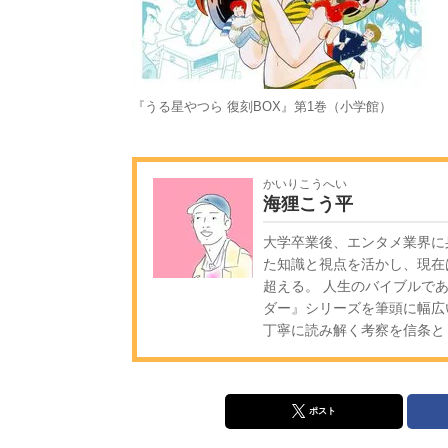
『うる星やつら 復刻BOX』第1巻（小学館）
かいりこうへい
海狸こう平
大学卒業後、エンタメ業界に
た知識と視点を活かし、現在
超える。 人生のバイブルであ
ダー』シリーズを筆頭に幅広
丁寧に読み解く考察を信条と
ポスト