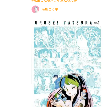
#転生したらスライムだった件
海狸こう平