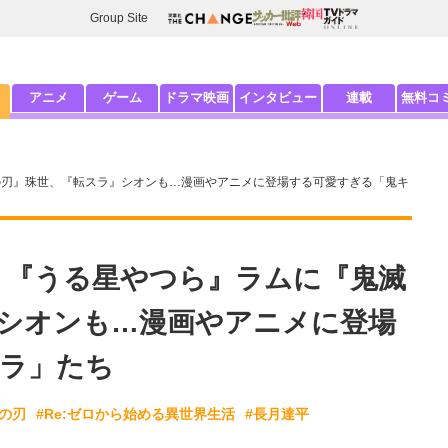
Group Site
アニメ
ゲーム
ドラマ映画
インタビュー
連載
無料コ
の刃』珠世、『転スラ』シオンも…漫画やアニメに登場する可愛すぎる「鬼キ
！ 『うる星やつら』ラムに『鬼滅
シオンも…漫画やアニメに登場
ラ」たち
滅の刃
#Re:ゼロから始める異世界生活
#長月達平