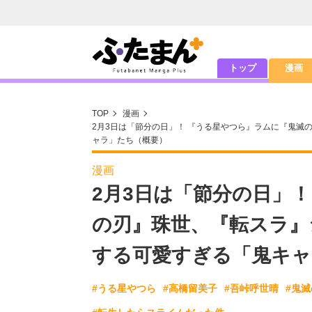
トップ
漫画
TOP
漫画
2月3日は「節分の日」！ 『うる星やつら』ラムに『鬼滅
ャラ」たち（概要）
漫画
2月3日は「節分の日」
の刃』珠世、『転スラ』
する可愛すぎる「鬼キャ
#うる星やつら
#高橋留美子
#吾峠呼世晴
#鬼