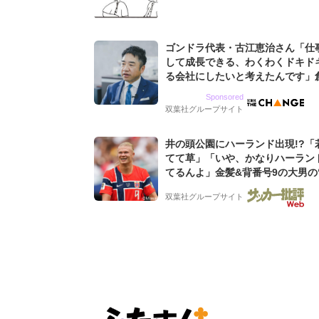
ゴンドラ代表・古江恵治さん「仕
して成長できる、わくわくドキド
る会社にしたいと考えたんです」
9期増収&増益を続けるWebマー
Sponsored
グ会社のアイデンティティ
双葉社グループサイト
井の頭公園にハーランド出現!?「
てて草」「いや、かなりハーラン
てるんよ」金髪&背番号9の大男の
バイキング・ロー”映像が話題!「
双葉社グループサイト
もらった」