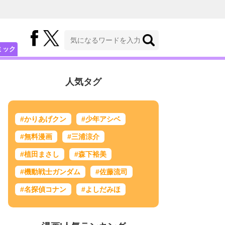
ミック
人気タグ
#かりあげクン
#少年アシベ
#無料漫画
#三浦涼介
#植田まさし
#森下裕美
#機動戦士ガンダム
#佐藤流司
#名探偵コナン
#よしだみほ