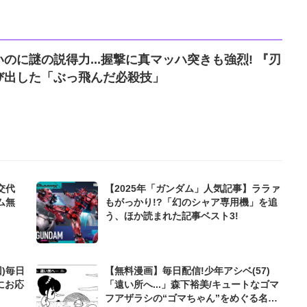
のに謎の説得力...握撃に真マッハ突きも強烈! 『刃
び出した「ぶっ飛んだ必殺技」
交代
【2025年「ガンダム」人気記事】ララァ
ム無
もがっかり!?「幻のシャア専用機」を追
う、ほか読まれた記事ベスト3!
)毎日
【無料漫画】毎日配信!少年アシベ(57)
にお応
「遠い所へ...」森下裕美/キュートなゴマ
フアザラシの“ゴマちゃん”をめぐる名作