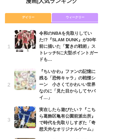
漫画
|
人気ランキング
デイリー
ウィークリー
令和のNBAを先取りしてい
舞
た!?『SLAM DUNK』が30年
編
前に描いた「驚きの戦術」ス
禁
トレッチ5に大型ポイントガー
「
ドも…
連
『ちいかわ』ファンの記憶に
令
残る「恐怖キャラ」の戦慄シ
た!
ーン 小さくてかわいい世界
前
なのに「見た目からしてヤバ
ト
イ…」
ド
実在したら遊びたい？『こち
『
ら葛飾区亀有公園前派出所』
に
で時代を先取りしすぎた「奇
も
想天外なオリジナルゲーム」
を
役