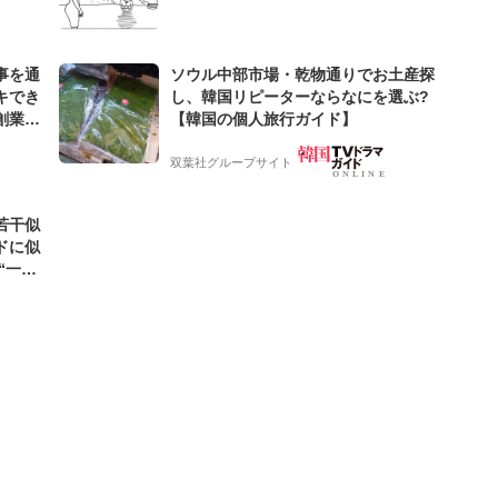
ギャグ4コマ
事を通
ソウル中部市場・乾物通りでお土産探
キでき
し、韓国リピーターならなにを選ぶ?
創業来
【韓国の個人旅行ガイド】
ケティン
双葉社グループサイト
若干似
ドに似
“一人
元気を