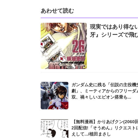
あわせて読む
現実ではあり得ない
牙』シリーズで飛
ガンダム史に残る「伝説の主役機
劇」、ミーティアからのフリーダ
双、禍々しいエピオン搭乗も...
【無料漫画】かりあげクン(2060回
2回配信!「そうめん」リクエスト
えして.../植田まさし