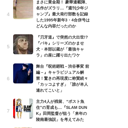
まさに黄金期！ 豪華連載陣、
名作がズラリ…『週刊少年ジ
『
ャンプ』最大発行部数を記録
残
した1995年新年3・4合併号は
ー
どんな内容だったのか
な
イ
『刃牙道』で突然の大出世!?
『バキ』シリーズのかませ
ア
犬・本部以蔵が「最強キャ
ー
ラ」の座に躍り出たワケ
場
ァ
舞台『呪術廻戦－渋谷事変 前
編－』キャラビジュアル解
努
禁！驚きの再現度に称賛続々
ジ
「カッコよすぎ」「誰が本人
鬼
連れてこいと」
の
主力4人が残留、“ポスト魚
怖
住”の育成も…『SLAM DUN
代
K』田岡監督が狙う「来年の
加
陵南最強説」を考えてみた
思