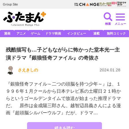
Group Site
検索
メニュー
漫画
アニメ
ゲーム
ドラマ映画
インタビュー
連載
無料コミック
残酷描写も…子どもながらに怖かった堂本光一主
演ドラマ『銀狼怪奇ファイル』の奇抜さ
さえきしの
2024.01.28
『銀狼怪奇ファイル～二つの頭脳を持つ少年～』は、１
９９６年１月クールから日本テレビ系の土曜日２１時か
らというゴールデンタイムで放送が始まった推理ドラマ
だ。 原作は金成陽三郎さん、越智辺昌義さんによる漫
画『超頭脳シルバーウルフ』だが、ドラマ…
続きを読む