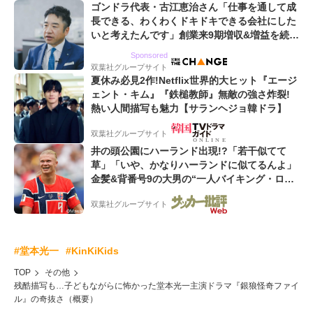
ゴンドラ代表・古江恵治さん「仕事を通して成
長できる、わくわくドキドキできる会社にした
いと考えたんです」創業来9期増収&増益を続け
るWebマーケティング会社のアイデンティティ
Sponsored
双葉社グループサイト
夏休み必見2作!Netflix世界的大ヒット『エージ
ェント・キム』『鉄槌教師』無敵の強さ炸裂!
熱い人間描写も魅力【サランヘジョ韓ドラ】
双葉社グループサイト
井の頭公園にハーランド出現!?「若干似てて
草」「いや、かなりハーランドに似てるんよ」
金髪&背番号9の大男の“一人バイキング・ロ
ー”映像が話題!「元気をもらった」
双葉社グループサイト
#堂本光一
#KinKiKids
TOP
その他
残酷描写も…子どもながらに怖かった堂本光一主演ドラマ『銀狼怪奇ファイ
ル』の奇抜さ（概要）