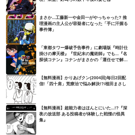
まさか...工藤新一や金田一がやっちゃった? 推
理漫画の主人公が容疑者になった「手に汗握る
事件簿」
「東都タワー爆破予告事件」に劇場版『時計仕
掛けの摩天楼』『世紀末の魔術師』でも...『名
探偵コナン』コナンがまさかの「運任せで解決
した事件」
【無料漫画】かりあげクン(2004回)毎日2回配
信!「四十肩」荒療治で悩み解決!?/植田まさし
【無料漫画】超能力者はほんとにいた...!?『深
夜の放送部 ある投稿者が体験した戦慄の怪異
集』