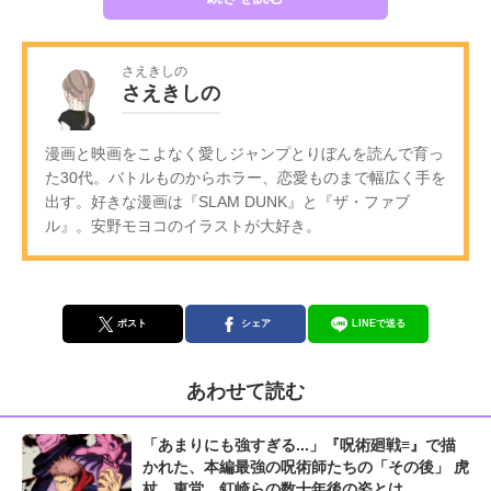
さえきしの
さえきしの
漫画と映画をこよなく愛しジャンプとりぼんを読んで育っ
た30代。バトルものからホラー、恋愛ものまで幅広く手を
出す。好きな漫画は『SLAM DUNK』と『ザ・ファブ
ル』。安野モヨコのイラストが大好き。
ポスト
シェア
LINEで送る
あわせて読む
「あまりにも強すぎる...」『呪術廻戦≡』で描
かれた、本編最強の呪術師たちの「その後」 虎
杖、東堂、釘崎らの数十年後の姿とは