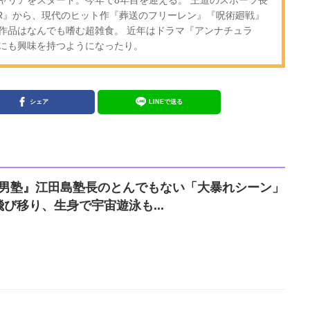
OR』から、現代のヒット作『葬送のフリーレン』『呪術廻戦』
作品はなんでも嗜む超雑食。 近年はドラマ『アンナチュラ
にも興味を持つようになったり。
シェア
LINEで送る
魁!!男塾』江田島塾長のとんでもない「大暴れシーン」
び移り、生身で宇宙遊泳も...