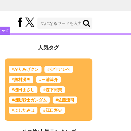
ミック
人気タグ
#かりあげクン
#少年アシベ
#無料漫画
#三浦涼介
#植田まさし
#森下裕美
#機動戦士ガンダム
#佐藤流司
#よしだみほ
#江口寿史