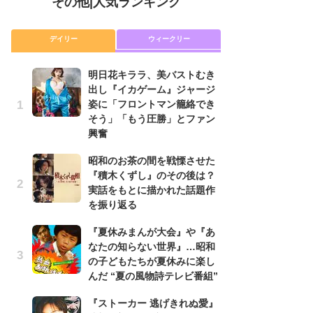
その他
|
人気ランキング
デイリー
ウィークリー
明日花キララ、美バストむき
『
出し『イカゲーム』ジャージ
に
姿に「フロントマン籠絡でき
が
そう」「もう圧勝」とファン
実
興奮
明
昭和のお茶の間を戦慄させた
出
『積木くずし』のその後は？
姿
実話をもとに描かれた話題作
そ
を振り返る
興
『夏休みまんが大会』や『あ
昭
なたの知らない世界』…昭和
『
の子どもたちが夏休みに楽し
実
んだ “夏の風物詩テレビ番組”
を
『ストーカー 逃げきれぬ愛』
『