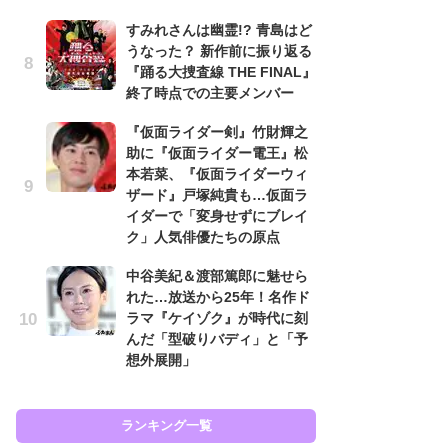
『
すみれさんは幽霊!? 青島はど
ラ
うなった？ 新作前に振り返る
面
『踊る大捜査線 THE FINAL』
ラ
終了時点での主要メンバー
も
『仮面ライダー剣』竹財輝之
『
助に『仮面ライダー電王』松
け
本若菜、『仮面ライダーウィ
え
ザード』戸塚純貴も…仮面ラ
の
イダーで「変身せずにブレイ
ナ
ク」人気俳優たちの原点
水
中谷美紀＆渡部篤郎に魅せら
多
れた…放送から25年！名作ド
る
ラマ『ケイゾク』が時代に刻
ョ
んだ「型破りバディ」と「予
の
想外展開」
ラン
ランキング一覧