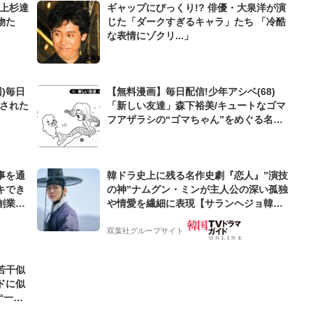
』上杉達
ギャップにびっくり!? 俳優・大泉洋が演
物た
じた「ダークすぎるキャラ」たち 「冷酷
な表情にゾクリ...」
)毎日
【無料漫画】毎日配信!少年アシベ(68)
待された
「新しい友達」森下裕美/キュートなゴマ
フアザラシの“ゴマちゃん”をめぐる名作
ギャグ4コマ
事を通
韓ドラ史上に残る名作史劇『恋人』”演技
キでき
の神”ナムグン・ミンが主人公の深い孤独
創業来
や情愛を繊細に表現【サランヘジョ韓ド
ケティン
ラ】
双葉社グループサイト
若干似
ドに似
“一人
元気を