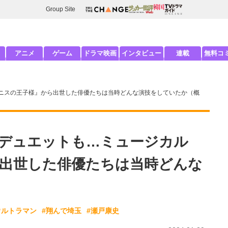
Group Site
アニメ
ゲーム
ドラマ映画
インタビュー
連載
無料コ
ニスの王子様』から出世した俳優たちは当時どんな演技をしていたか（概
デュエットも…ミュージカル
出世した俳優たちは当時どんな
ウルトラマン
#翔んで埼玉
#瀬戸康史