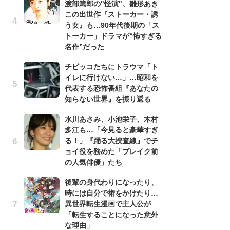
渡部篤郎の"怪演"、雛形あき
れ
この出世作『ストーカー・誘
真
う女』も…90年代後期の「ス
ド
トーカー」ドラマが“怖すぎる
当
名作”だった
チ
チビッコたちにトラウマ「ト
イ
イレに行けない…」…昭和を
代
代表する恐怖番組『あなたの
知
知らない世界』を振り返る
「
水川あさみ、小池栄子、木村
『
多江も…「今見ると豪華すぎ
逸
る！」『踊る大捜査線』でチ
績
ョイ役を務めた「ブレイク前
イ
の人気俳優」たち
す
後輩の身代わりになったり、
う
時には自分で術をかけたり…
『踊
異世界転生漫画で主人公が
終
「転生することになった意外
あ
な理由」