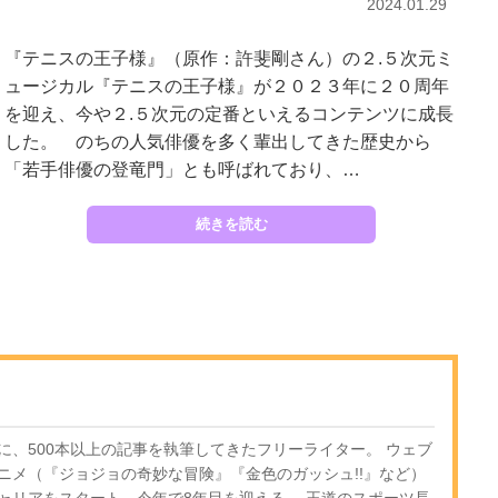
2024.01.29
『テニスの王子様』（原作：許斐剛さん）の２.５次元ミ
ュージカル『テニスの王子様』が２０２３年に２０周年
を迎え、今や２.５次元の定番といえるコンテンツに成長
した。 のちの人気俳優を多く輩出してきた歴史から
「若手俳優の登竜門」とも呼ばれており、…
続きを読む
に、500本以上の記事を執筆してきたフリーライター。 ウェブ
ニメ（『ジョジョの奇妙な冒険』『金色のガッシュ!!』など）
ャリアをスタート。今年で8年目を迎える。 王道のスポーツ長