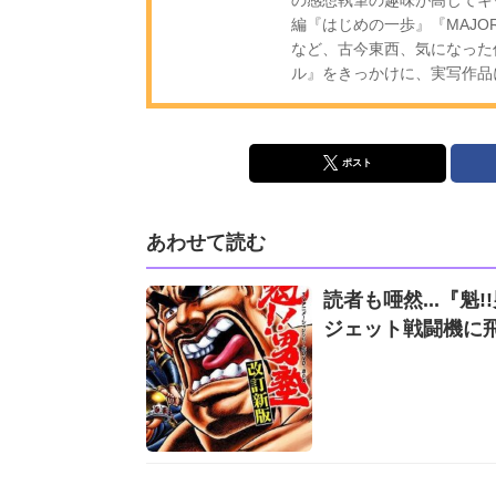
編『はじめの一歩』『MAJ
など、古今東西、気になった
ル』をきっかけに、実写作品
ポスト
あわせて読む
読者も唖然...『
ジェット戦闘機に飛