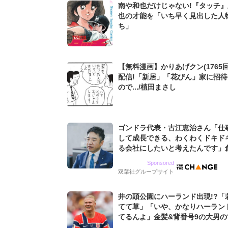
南や和也だけじゃない!『タッチ
也の才能を「いち早く見出した人
ち」
【無料漫画】かりあげクン(1765回
配信!「新居」「花びん」家に招
ので.../植田まさし
ゴンドラ代表・古江恵治さん「仕
して成長できる、わくわくドキド
る会社にしたいと考えたんです」
9期増収&増益を続けるWebマー
Sponsored
グ会社のアイデンティティ
双葉社グループサイト
井の頭公園にハーランド出現!?「
てて草」「いや、かなりハーラン
てるんよ」金髪&背番号9の大男の
バイキング・ロー”映像が話題!「