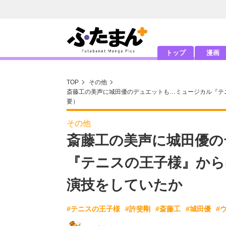
トップ
漫画
TOP
その他
斎藤工の美声に城田優のデュエットも…ミュージカル『テ
要）
その他
斎藤工の美声に城田優の
『テニスの王子様』から
演技をしていたか
#テニスの王子様
#許斐剛
#斎藤工
#城田優
#