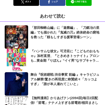
ポスト
シェア
LINEで送る
あわせて読む
「那田蜘蛛山編」に「遊廓編」、「刀鍛冶の里
編」でも描かれた『鬼滅の刃』絶体絶命の窮地
を救った「頼もしすぎる援軍登場シーン」
『ハンサムな彼女』可児収に『こどものおもち
ゃ』加村直澄、『ときめきトゥナイト』アロン
も...黄金期『りぼん』“イイ男”なサブキャラ男
子
舞台『呪術廻戦-渋谷事変 前編-』キャラビジュ
アル解禁!驚きの再現度に称賛続々「カッコよ
すぎ」「誰が本人連れてこいと」
【無料漫画】かりあげクン(2094回)毎日2回配
信!「節電」ナナメ上すぎる節電術/植田まさし