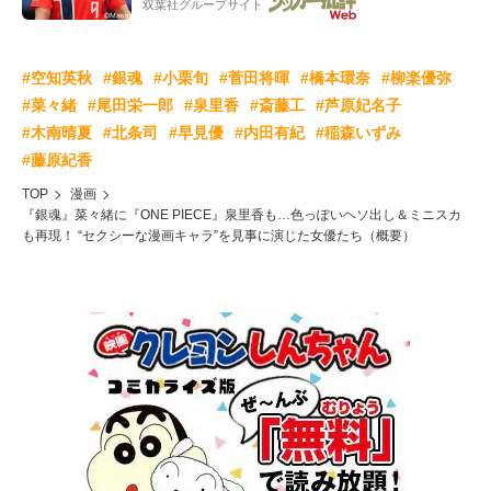
双葉社グループサイト
#空知英秋
#銀魂
#小栗旬
#菅田将暉
#橋本環奈
#柳楽優弥
#菜々緒
#尾田栄一郎
#泉里香
#斎藤工
#芦原妃名子
#木南晴夏
#北条司
#早見優
#内田有紀
#稲森いずみ
#藤原紀香
TOP
漫画
『銀魂』菜々緒に『ONE PIECE』泉里香も…色っぽいヘソ出し＆ミニスカ
も再現！ “セクシーな漫画キャラ”を見事に演じた女優たち（概要）