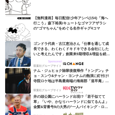
【無料漫画】毎日配信!少年アシベ(154)「海へ
行こう」森下裕美/キュートなゴマフアザラシ
の“ゴマちゃん”をめぐる名作ギャグ4コマ
ゴンドラ代表・古江恵治さん「仕事を通して成
長できる、わくわくドキドキできる会社にした
いと考えたんです」創業来9期増収&増益を続け
るWebマーケティング会社のアイデンティティ
Sponsored
双葉社グループサイト
ナム・ジュヒョク除隊後復帰作『トングン』チ
ョ・スンウ&チャン・ヨンナムの熱演に釘付け!
寺院ロケ地は半島最南端の海南郡「道卒庵」
【韓ドラから始める韓国旅行】
双葉社グループサイト
井の頭公園にハーランド出現!?「若干似てて
草」「いや、かなりハーランドに似てるんよ」
金髪&背番号9の大男の“一人バイキング・ロ
ー”映像が話題!「元気をもらった」