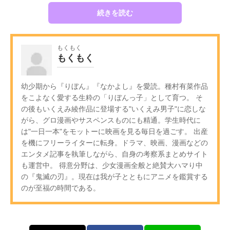
続きを読む
もくもく
もくもく
幼少期から『りぼん』『なかよし』を愛読。種村有菜作品
をこよなく愛する生粋の「りぼんっ子」として育つ。 そ
の後もいくえみ綾作品に登場する"いくえみ男子"に恋しな
がら、グロ漫画やサスペンスものにも精通。学生時代に
は"一日一本"をモットーに映画を見る毎日を過ごす。 出産
を機にフリーライターに転身。ドラマ、映画、漫画などの
エンタメ記事を執筆しながら、自身の考察系まとめサイト
も運営中。 得意分野は、少女漫画全般と絶賛大ハマり中
の『鬼滅の刃』。現在は我が子とともにアニメを鑑賞する
のが至福の時間である。