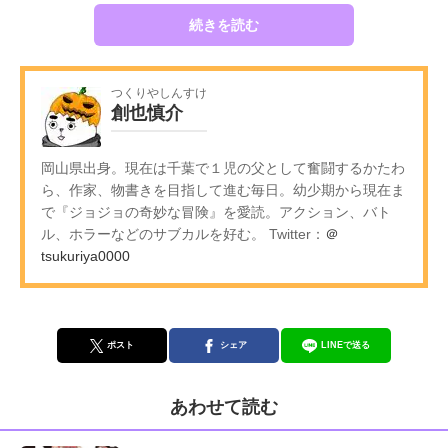
続きを読む
つくりやしんすけ
創也慎介
岡山県出身。現在は千葉で１児の父として奮闘するかたわ
ら、作家、物書きを目指して進む毎日。幼少期から現在ま
で『ジョジョの奇妙な冒険』を愛読。アクション、バト
ル、ホラーなどのサブカルを好む。 Twitter：
＠
tsukuriya0000
ポスト
シェア
LINEで送る
あわせて読む