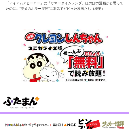
『アイアムアヒーロー』に『サマータイムレンダ』ほのぼの漫画かと思って
たのに…“突如のホラー展開”に本気でビビった漫画たち（概要）