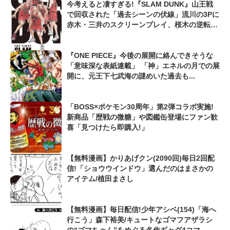
今考えると凄すぎる!『SLAM DUNK』山王戦
で回収された「過去シーンの伏線」流川の3Pに
赤木・三井のスクリーンプレイ、桜木の逆転シ
ュートも...
『ONE PIECE』今後の展開に絡んできそうな
「意味深な表紙連載」 「神」エネルの月での展
開に、元王下七武海の謎めいた過去も...
「BOSS×ポケモン30周年」第2弾コラボ実施!
新商品「歴戦の微糖」や図鑑缶登場にファン歓
喜「見つけたら即購入!」
【無料漫画】かりあげクン(2090回)毎日2回配
信!「ショウウインドウ」選んだのはまさかの
アイテム/植田まさし
【無料漫画】毎日配信!少年アシベ(154)「海へ
行こう」森下裕美/キュートなゴマフアザラシ