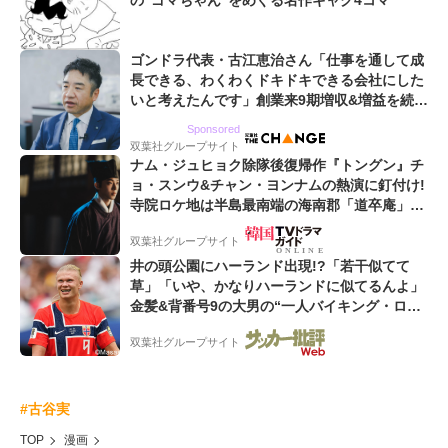
の“ゴマちゃん”をめぐる名作ギャグ4コマ
ゴンドラ代表・古江恵治さん「仕事を通して成
長できる、わくわくドキドキできる会社にした
いと考えたんです」創業来9期増収&増益を続け
るWebマーケティング会社のアイデンティティ
Sponsored
双葉社グループサイト
ナム・ジュヒョク除隊後復帰作『トングン』チ
ョ・スンウ&チャン・ヨンナムの熱演に釘付け!
寺院ロケ地は半島最南端の海南郡「道卒庵」
【韓ドラから始める韓国旅行】
双葉社グループサイト
井の頭公園にハーランド出現!?「若干似てて
草」「いや、かなりハーランドに似てるんよ」
金髪&背番号9の大男の“一人バイキング・ロ
ー”映像が話題!「元気をもらった」
双葉社グループサイト
#古谷実
TOP
漫画