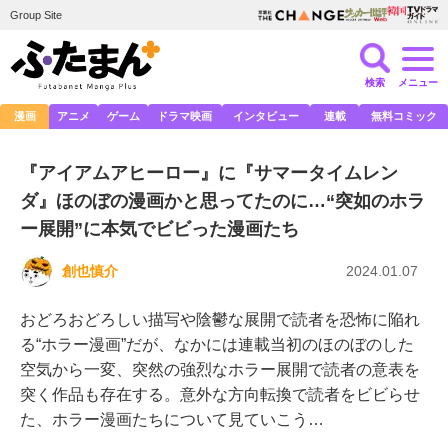
Group Site
検索
メニュー
漫画
アニメ
ゲーム
ドラマ映画
インタビュー
連載
無料コミック
『アイアムアヒーロー』に『サマータイムレン
ダ』ほのぼの漫画かと思ってたのに…“突如のホラ
ー展開”に本気でビビった漫画たち
創也慎介
2024.01.07
おどろおどろしい描写や陰鬱な展開で読者を恐怖に陥れ
る“ホラー漫画”だが、なかには連載当初のほのぼのした
空気から一変、突然の強烈なホラー展開で読者の意表を
突く作品も存在する。意外な方向転換で読者をビビらせ
た、ホラー漫画たちについて見ていこう…