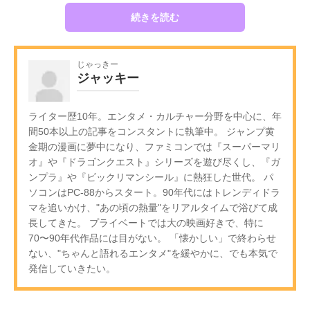
続きを読む
じゃっきー
ジャッキー
ライター歴10年。エンタメ・カルチャー分野を中心に、年
間50本以上の記事をコンスタントに執筆中。 ジャンプ黄
金期の漫画に夢中になり、ファミコンでは『スーパーマリ
オ』や『ドラゴンクエスト』シリーズを遊び尽くし、『ガ
ンプラ』や『ビックリマンシール』に熱狂した世代。 パ
ソコンはPC-88からスタート。90年代にはトレンディドラ
マを追いかけ、"あの頃の熱量"をリアルタイムで浴びて成
長してきた。 プライベートでは大の映画好きで、特に
70〜90年代作品には目がない。 「懐かしい」で終わらせ
ない、"ちゃんと語れるエンタメ"を緩やかに、でも本気で
発信していきたい。