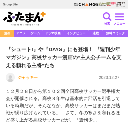
Group Site
検索
メニュー
漫画
アニメ
ゲーム
ドラマ映画
インタビュー
連載
無料コミック
『シュート!』や『DAYS』にも登場！ 『週刊少年
マガジン』高校サッカー漫画の“主人公チームを支
える頼れる主将”たち
ジャッキー
2023.12.27
１２月２８日から第１０２回全国高校サッカー選手権大
会が開催される。高校３年生は基本的に部活を引退して
いる時期だが、そんななか、高校サッカーはまだまだ熱
戦が繰り広げられている。 さて、冬の寒さを忘れるほ
ど盛り上がる高校サッカーだが、『週刊少…