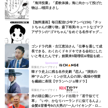
「海洋投棄」「柔軟体操」海に向かって投げた
物は.../植田まさし
【無料漫画】毎日配信!少年アシベ(156)「チッ
トちゃんの贈り物」森下裕美/キュートなゴマフ
アザラシの“ゴマちゃん”をめぐる名作ギャグ4
コマ
ゴンドラ代表・古江恵治さん「仕事を通して成
長できる、わくわくドキドキできる会社にした
いと考えたんです」創業来9期増収&増益を続け
るWebマーケティング会社のアイデンティティ
Sponsored
双葉社グループサイト
韓ドラ史上に残る名作史劇『恋人』”演技の
神”ナムグン・ミンが主人公の深い孤独や情愛
を繊細に表現【サランヘジョ韓ドラ】
双葉社グループサイト
井の頭公園にハーランド出現!?「若干似てて
草」「いや、かなりハーランドに似てるんよ」
金髪&背番号9の大男の“一人バイキング・ロ