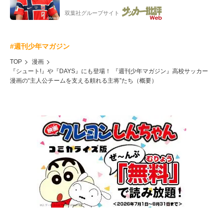
ー”映像が話題!「元気をもらった」
双葉社グループサイト
#週刊少年マガジン
TOP
漫画
『シュート!』や『DAYS』にも登場！ 『週刊少年マガジン』高校サッカー
漫画の“主人公チームを支える頼れる主将”たち（概要）