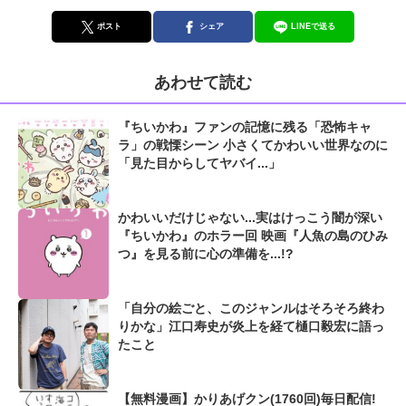
ポスト
シェア
LINEで送る
あわせて読む
『ちいかわ』ファンの記憶に残る「恐怖キャ
ラ」の戦慄シーン 小さくてかわいい世界なのに
「見た目からしてヤバイ...」
かわいいだけじゃない...実はけっこう闇が深い
『ちいかわ』のホラー回 映画『人魚の島のひみ
つ』を見る前に心の準備を...!?
「自分の絵ごと、このジャンルはそろそろ終わ
りかな」江口寿史が炎上を経て樋口毅宏に語っ
たこと
【無料漫画】かりあげクン(1760回)毎日配信!