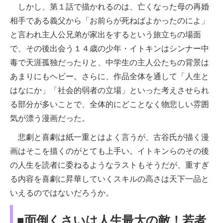
しかし、第１話で描かれるのは、亡くなった母の再婚
相手である義父から「お前らが死ねばよかったのによ」
と言われ主人公兄弟が家出をするという旅立ちの場面
で、その後出会う１４歳の少年・イトキンはシンナー中
毒で天涯孤独だったりと、中学生の主人公たちの背景は
あまりにもヘビー。さらに、作品全体を通して「人生と
はなにか」「社会的弱者の立場」といった考えさせられ
る部分が多いことで、全体的にどことなく物悲しい雰囲
気が漂う漫画だった。
悲劇と喜劇は紙一重とはよく言うが、古谷氏が描く漫
画はそこを描くのがとても上手い。イトキンらのその後
の人生を読者に委ねるようなラストもそうだが、重すぎ
る内容を喜劇に昇華していくスキルの高さは天下一品と
いえるのではないだろうか。
■面倒くさいは人生最大の敵！若者