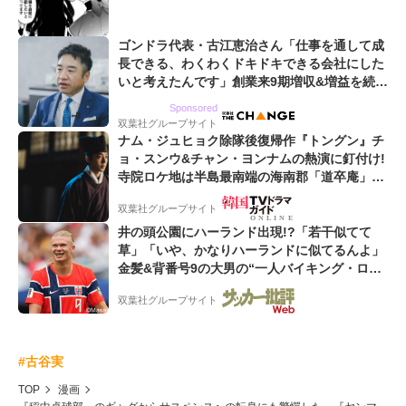
ゴンドラ代表・古江恵治さん「仕事を通して成
長できる、わくわくドキドキできる会社にした
いと考えたんです」創業来9期増収&増益を続け
るWebマーケティング会社のアイデンティティ
Sponsored
双葉社グループサイト
ナム・ジュヒョク除隊後復帰作『トングン』チ
ョ・スンウ&チャン・ヨンナムの熱演に釘付け!
寺院ロケ地は半島最南端の海南郡「道卒庵」
【韓ドラから始める韓国旅行】
双葉社グループサイト
井の頭公園にハーランド出現!?「若干似てて
草」「いや、かなりハーランドに似てるんよ」
金髪&背番号9の大男の“一人バイキング・ロ
ー”映像が話題!「元気をもらった」
双葉社グループサイト
#古谷実
TOP
漫画