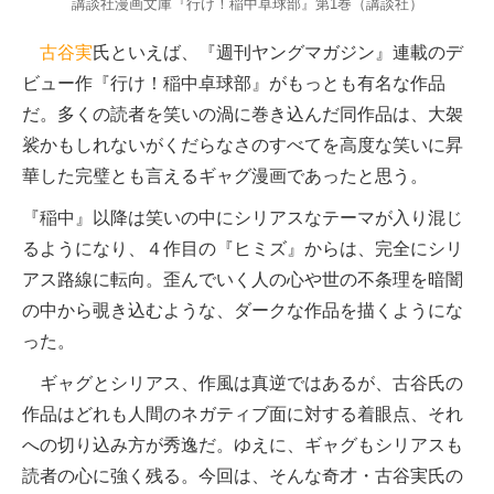
講談社漫画文庫『行け！稲中卓球部』第1巻（講談社）
古谷実
氏といえば、『週刊ヤングマガジン』連載のデ
ビュー作『行け！稲中卓球部』がもっとも有名な作品
だ。多くの読者を笑いの渦に巻き込んだ同作品は、大袈
裟かもしれないがくだらなさのすべてを高度な笑いに昇
華した完璧とも言えるギャグ漫画であったと思う。
『稲中』以降は笑いの中にシリアスなテーマが入り混じ
るようになり、４作目の『ヒミズ』からは、完全にシリ
アス路線に転向。歪んでいく人の心や世の不条理を暗闇
の中から覗き込むような、ダークな作品を描くようにな
った。
ギャグとシリアス、作風は真逆ではあるが、古谷氏の
作品はどれも人間のネガティブ面に対する着眼点、それ
への切り込み方が秀逸だ。ゆえに、ギャグもシリアスも
読者の心に強く残る。今回は、そんな奇才・古谷実氏の