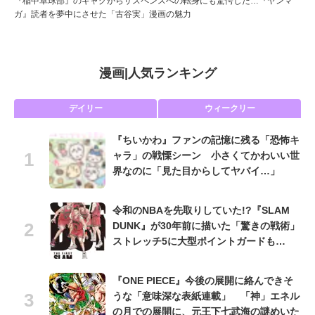
『稲中卓球部』のギャグからサスペンスへの転身にも驚愕した…『ヤンマ
ガ』読者を夢中にさせた「古谷実」漫画の魅力
漫画
|
人気ランキング
デイリー
ウィークリー
『ちいかわ』ファンの記憶に残る「恐怖キ
ャラ」の戦慄シーン 小さくてかわいい世
界なのに「見た目からしてヤバイ…」
令和のNBAを先取りしていた!?『SLAM
DUNK』が30年前に描いた「驚きの戦術」
ストレッチ5に大型ポイントガードも…
『ONE PIECE』今後の展開に絡んできそ
うな「意味深な表紙連載」 「神」エネル
の月での展開に、元王下七武海の謎めいた