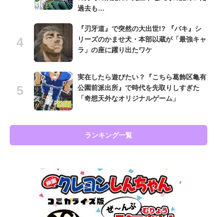
過去も…
『刃牙道』で突然の大出世!? 『バキ』シ
リーズのかませ犬・本部以蔵が「最強キャ
ラ」の座に躍り出たワケ
実在したら遊びたい？『こちら葛飾区亀有
公園前派出所』で時代を先取りしすぎた
「奇想天外なオリジナルゲーム」
ランキング一覧