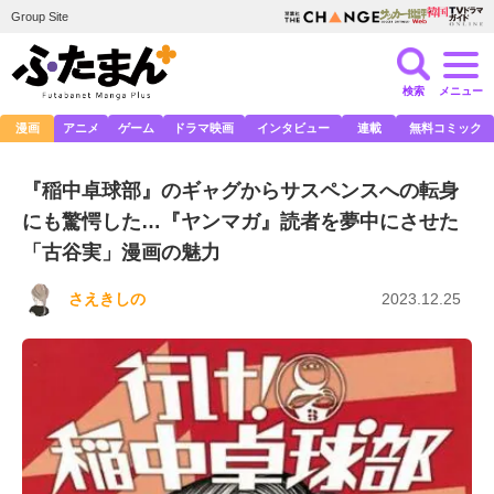
Group Site
検索
メニュー
漫画
アニメ
ゲーム
ドラマ映画
インタビュー
連載
無料コミック
『稲中卓球部』のギャグからサスペンスへの転身
にも驚愕した…『ヤンマガ』読者を夢中にさせた
「古谷実」漫画の魅力
さえきしの
2023.12.25