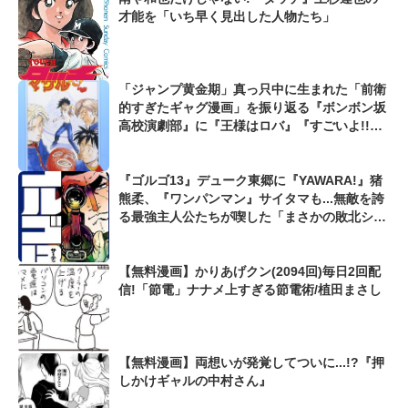
才能を「いち早く見出した人物たち」
「ジャンプ黄金期」真っ只中に生まれた「前衛
的すぎたギャグ漫画」を振り返る『ボンボン坂
高校演劇部』に『王様はロバ』『すごいよ!!マ
サルさん』も...
『ゴルゴ13』デューク東郷に『YAWARA!』猪
熊柔、『ワンパンマン』サイタマも...無敵を誇
る最強主人公たちが喫した「まさかの敗北シー
ン」
【無料漫画】かりあげクン(2094回)毎日2回配
信!「節電」ナナメ上すぎる節電術/植田まさし
【無料漫画】両想いが発覚してついに...!?『押
しかけギャルの中村さん』