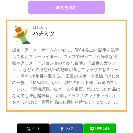
続きを読む
はちみつ
ハチミツ
漫画・アニメ・ゲームを中心に、500本以上の記事を執筆
してきたフリーライター。 ウェブで綴っていた好きな漫
画やアニメ（『ジョジョの奇妙な冒険』『金色のガッシ
ュ!!』など）の感想執筆の趣味が高じてキャリアをスター
ト。今年で8年目を迎える。 王道のスポーツ長編『はじめ
の一歩』『MAJOR』から、現代のヒット作『葬送のフリ
ーレン』『呪術廻戦』など、古今東西、気になった作品は
なんでも嗜む超雑食。 近年はドラマ『アンナチュラル』
をきっかけに、実写作品にも興味を持つようになったり。
ポスト
シェア
LINEで送る