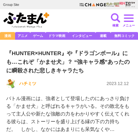
Group Site
検索
メニュー
漫画
アニメ
ゲーム
ドラマ映画
インタビュー
連載
無料コミック
『HUNTER×HUNTER』や『ドラゴンボール』に
も…これぞ「かませ犬」？ “強キャラ感”あったの
に瞬殺された悲しきキャラたち
ハチミツ
2023.12.12
バトル漫画には、強者として登場したのにあっさり負け
る「かませ犬」と呼ばれるキャラがいる。その敗北をも
って主人公や新たな強敵の力をわかりやすく伝えてくれ
る彼らは、ストーリーを盛り上げる縁の下の力持ち
だ。 しかし、なかにはあまりにも呆気なくや…