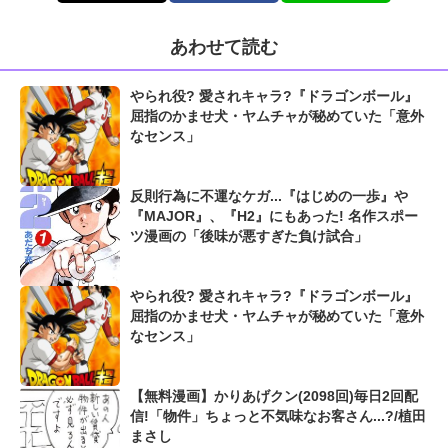
あわせて読む
やられ役? 愛されキャラ?『ドラゴンボール』
屈指のかませ犬・ヤムチャが秘めていた「意外
なセンス」
反則行為に不運なケガ...『はじめの一歩』や
『MAJOR』、『H2』にもあった! 名作スポー
ツ漫画の「後味が悪すぎた負け試合」
やられ役? 愛されキャラ?『ドラゴンボール』
屈指のかませ犬・ヤムチャが秘めていた「意外
なセンス」
【無料漫画】かりあげクン(2098回)毎日2回配
信!「物件」ちょっと不気味なお客さん...?/植田
まさし