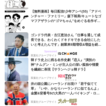
【無料漫画】毎日配信!少年アシベ(55)「アドベ
ンチャー・ファミリー」森下裕美/キュートなゴ
マフアザラシの“ゴマちゃん”をめぐる名作ギャ
グ4コマ
ゴンドラ代表・古江恵治さん「仕事を通して成
長できる、わくわくドキドキできる会社にした
いと考えたんです」創業来9期増収&増益を続け
るWebマーケティング会社のアイデンティティ
Sponsored
双葉社グループサイト
韓ドラ史上に残る名作史劇『恋人』”演技の
神”ナムグン・ミンが主人公の深い孤独や情愛
を繊細に表現【サランヘジョ韓ドラ】
双葉社グループサイト
井の頭公園にハーランド出現!?「若干似てて
草」「いや、かなりハーランドに似てるんよ」
金髪&背番号9の大男の“一人バイキング・ロ
ー”映像が話題!「元気をもらった」
双葉社グループサイト