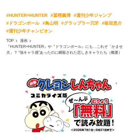
#HUNTER×HUNTER
#冨樫義博
#週刊少年ジャンプ
#ドラゴンボール
#鳥山明
#グラップラー刃牙
#板垣恵介
#週刊少年チャンピオン
TOP
漫画
『HUNTER×HUNTER』や『ドラゴンボール』にも…これぞ「かませ
犬」？ “強キャラ感”あったのに瞬殺された悲しきキャラたち（概要）