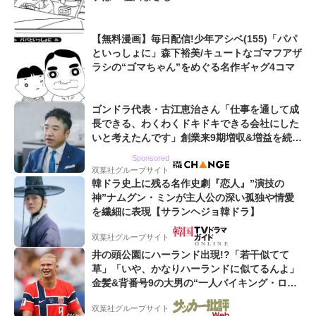
【無料漫画】毎日配信!少年アシベ(155)「パパ
といっしょに」森下裕美/キュートなゴマフアザ
ラシの“ゴマちゃん”をめぐる名作ギャグ4コマ
ゴンドラ代表・古江恵治さん「仕事を通して成
長できる、わくわくドキドキできる会社にした
いと考えたんです」創業来9期増収&増益を続け
るWebマーケティング会社のアイデンティティ
Sponsored
双葉社グループサイト
韓ドラ史上に残る名作史劇『恋人』”演技の
神”ナムグン・ミンが主人公の深い孤独や情愛
を繊細に表現【サランヘジョ韓ドラ】
双葉社グループサイト
井の頭公園にハーランド出現!?「若干似てて
草」「いや、かなりハーランドに似てるんよ」
金髪&背番号9の大男の“一人バイキング・ロ
ー”映像が話題!「元気をもらった」
双葉社グループサイト