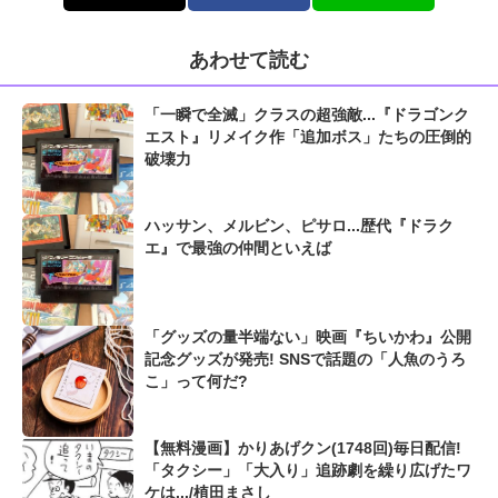
あわせて読む
「一瞬で全滅」クラスの超強敵...『ドラゴンク
エスト』リメイク作「追加ボス」たちの圧倒的
破壊力
ハッサン、メルビン、ピサロ...歴代『ドラク
エ』で最強の仲間といえば
「グッズの量半端ない」映画『ちいかわ』公開
記念グッズが発売! SNSで話題の「人魚のうろ
こ」って何だ?
【無料漫画】かりあげクン(1748回)毎日配信!
「タクシー」「大入り」追跡劇を繰り広げたワ
ケは.../植田まさし