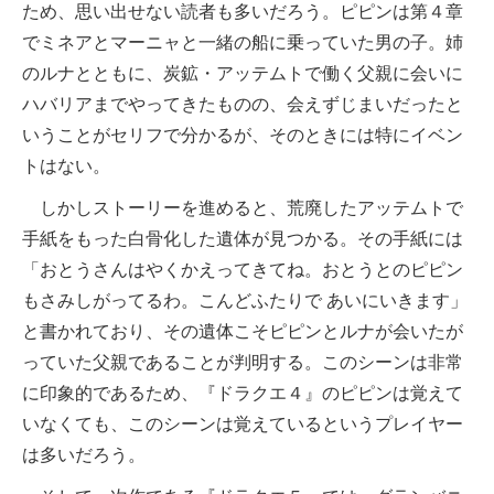
ため、思い出せない読者も多いだろう。ピピンは第４章
でミネアとマーニャと一緒の船に乗っていた男の子。姉
のルナとともに、炭鉱・アッテムトで働く父親に会いに
ハバリアまでやってきたものの、会えずじまいだったと
いうことがセリフで分かるが、そのときには特にイベン
トはない。
しかしストーリーを進めると、荒廃したアッテムトで
手紙をもった白骨化した遺体が見つかる。その手紙には
「おとうさんはやくかえってきてね。おとうとのピピン
もさみしがってるわ。こんどふたりで あいにいきます」
と書かれており、その遺体こそピピンとルナが会いたが
っていた父親であることが判明する。このシーンは非常
に印象的であるため、『ドラクエ４』のピピンは覚えて
いなくても、このシーンは覚えているというプレイヤー
は多いだろう。