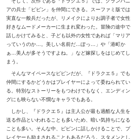
そして、次作である『ドラクエ５』では、グランバニ
アの兵士「ピピン」を仲間にできる。スーファミ版では
実直な一般兵だったが、リメイクによりお調子者で女性
好きなムードメーカーに生まれ変わった。冒険の途中で
話しかけてみると、子ども以外の女性であれば「マリア
っていうのか…。美しい名前だ…ぽっ…」や「港町か
ぁ…美人が多そうですよね。」など嫁探しをはじめてし
まう。
そんなマイペースなピピンだが、『ドラクエ５』でも
仲間にするかどうかはプレイヤーによって委ねられてい
る。特別なストーリーをもつわけでもなく、エンディン
グにも映らない不憫なキャラでもある。
しかし、『ドラクエ５』は主人公が最も過酷な人生を
送る作品といわれることも多いため、暗い気持ちになる
ことも多い。そんな中、ピピンに話しかけることで、プ
レイヤーも励まされることもあるだろう。スタメンとし