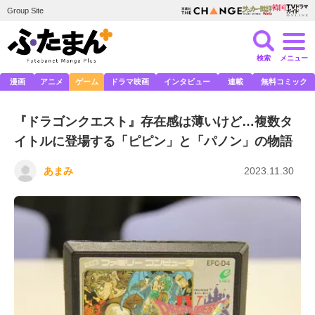
Group Site
検索
メニュー
漫画
アニメ
ゲーム
ドラマ映画
インタビュー
連載
無料コミック
『ドラゴンクエスト』存在感は薄いけど…複数タ
イトルに登場する「ピピン」と「パノン」の物語
あまみ
2023.11.30