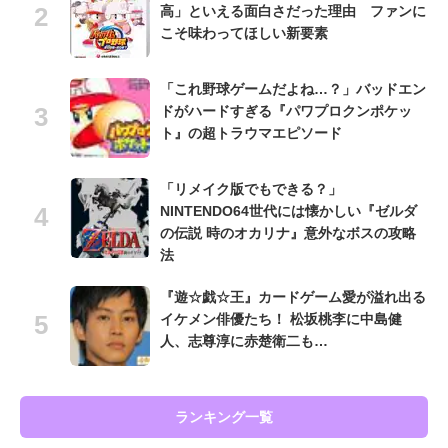
高」といえる面白さだった理由 ファンに
こそ味わってほしい新要素
「これ野球ゲームだよね…？」バッドエン
ドがハードすぎる『パワプロクンポケッ
ト』の超トラウマエピソード
「リメイク版でもできる？」
NINTENDO64世代には懐かしい『ゼルダ
の伝説 時のオカリナ』意外なボスの攻略
法
『遊☆戯☆王』カードゲーム愛が溢れ出る
イケメン俳優たち！ 松坂桃李に中島健
人、志尊淳に赤楚衛二も…
ランキング一覧