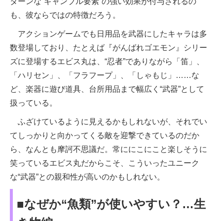
ターンな“ギャンブル要素”の強い効果が付与されるの
も、彼ならではの特徴だろう。
アクションゲームでも日用品を武器にしたキャラは多
数登場しており、たとえば『がんばれゴエモン』シリー
ズに登場するエビス丸は、“忍者”でありながら「笛」、
「ハリセン」、「フラフープ」、「しゃもじ」……な
ど、楽器に遊び道具、台所用品まで幅広く“武器”として
扱っている。
ふざけているように見えるかもしれないが、それでい
てしっかりと向かってくる敵を迎撃できているのだか
ら、なんとも摩訶不思議だ。常ににこにこと楽しそうに
笑っているエビス丸だからこそ、こういったユニーク
な“武器”との親和性が高いのかもしれない。
■なぜか“魚類”が使いやすい？…生