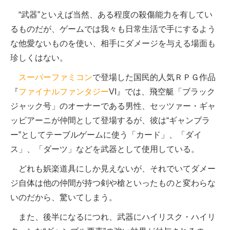
“武器”といえば当然、ある程度の殺傷能力を有してい
るものだが、ゲームでは我々も日常生活で手にするよう
な他愛ないものを使い、相手にダメージを与える場面も
珍しくはない。
スーパーファミコン
で登場した国民的人気ＲＰＧ作品
『
ファイナルファンタジー
VI』では、飛空艇「ブラック
ジャック号」のオーナーである男性、セッツァー・ギャ
ッビアーニが仲間として登場するが、彼は“ギャンブラ
ー”としてテーブルゲームに使う「カード」、「ダイ
ス」、「ダーツ」などを武器として使用している。
どれも娯楽道具にしか見えないが、それでいてダメー
ジ自体は他の仲間が持つ剣や槍といったものと変わらな
いのだから、驚いてしまう。
また、後半になるにつれ、武器にハイリスク・ハイリ