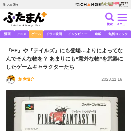
Group Site
検索
メニュー
漫画
アニメ
ゲーム
ドラマ映画
インタビュー
連載
無料コミック
『FF』や『テイルズ』にも登場…よりによってな
んでそんな物を？ あまりにも“意外な物”を武器に
したゲームキャラクターたち
創也慎介
2023.11.16