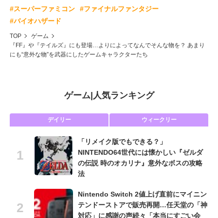
#スーパーファミコン
#ファイナルファンタジー
#バイオハザード
TOP
ゲーム
『FF』や『テイルズ』にも登場…よりによってなんでそんな物を？ あまり
にも“意外な物”を武器にしたゲームキャラクターたち
ゲーム
|
人気ランキング
デイリー
ウィークリー
「リメイク版でもできる？」
NINTENDO64世代には懐かしい『ゼルダ
の伝説 時のオカリナ』意外なボスの攻略
法
Nintendo Switch 2値上げ直前にマイニン
テンドーストアで販売再開…任天堂の「神
対応」に感謝の声続々「本当にすごい会