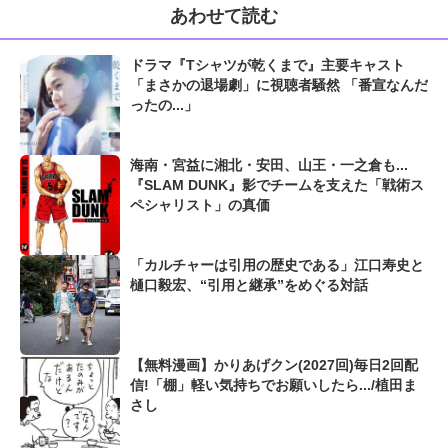
あわせて読む
ドラマ『Tシャツが乾くまで』主要キャスト
「まさかの退場劇」に視聴者騒然 「番宣なんだ
ったの...」
海南・宮益に湘北・安田、山王・一之倉も...
『SLAM DUNK』影でチームを支えた「戦術ス
ペシャリスト」の真価
「カルチャーは引用の歴史である」江口寿史と
樋口毅宏、“引用と継承”をめぐる対話
【無料漫画】かりあげクン(2027回)毎日2回配
信!「棚」軽い気持ちでお願いしたら.../植田ま
さし