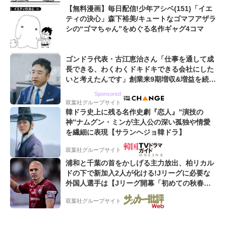
【無料漫画】毎日配信!少年アシベ(151)「イエ
ティの決心」森下裕美/キュートなゴマフアザラ
シの“ゴマちゃん”をめぐる名作ギャグ4コマ
ゴンドラ代表・古江恵治さん「仕事を通して成
長できる、わくわくドキドキできる会社にした
いと考えたんです」創業来9期増収&増益を続け
るWebマーケティング会社のアイデンティティ
Sponsored
双葉社グループサイト
韓ドラ史上に残る名作史劇『恋人』”演技の
神”ナムグン・ミンが主人公の深い孤独や情愛
を繊細に表現【サランヘジョ韓ドラ】
双葉社グループサイト
浦和と千葉の首をかしげる主力放出、柏リカル
ドの下で新加入2人が化ける!Jリーグに必要な
外国人選手は【Jリーグ開幕「初めての秋春
制」の大激論】(4)
双葉社グループサイト