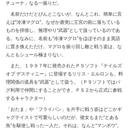
チューナ」なる一振りだ。
名前だけだとぴんとこないが、なんとこれ、簡単に言
えば“冷凍マグロ”。なぜか唐突に王宮の前に落ちている
ものを拝借し、無理やり“武器”として扱っているのであ
る。ちなみに、名前も“冷凍マグロ”をほぼそのまま英語
に置き換えただけ。マグロを振り回し敵と戦う姿は、な
んともシュール極まりない。
また、１９９７年に発売されたＰＳソフト『テイルズ
オブ デスティニー』に登場するリリス・エルロンも、料
理関係の道具を“武器”として扱う。（ＰＳソフトではバ
グ利用で仲間にすることができ、ＰＳ２から正式に参戦
するキャラクター）
「おたま」や「フライパン」を片手に戦う姿はどこかギ
ャグテイストで可愛らしいのだが、彼女もまた“とある
魚”を駆使し戦った一人だ。それは、なんと“マンボウ”。