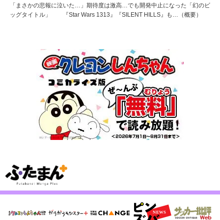
「まさかの悲報に泣いた…」期待度は激高…でも開発中止になった「幻のビ
ッグタイトル」 『Star Wars 1313』『SILENT HILLS』も…（概要）