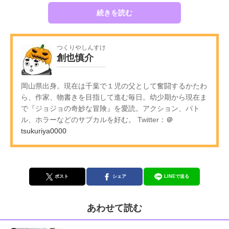
続きを読む
つくりやしんすけ
創也慎介
岡山県出身。現在は千葉で１児の父として奮闘するかたわ
ら、作家、物書きを目指して進む毎日。幼少期から現在ま
で『ジョジョの奇妙な冒険』を愛読。アクション、バト
ル、ホラーなどのサブカルを好む。 Twitter：
＠
tsukuriya0000
ポスト
シェア
LINEで送る
あわせて読む