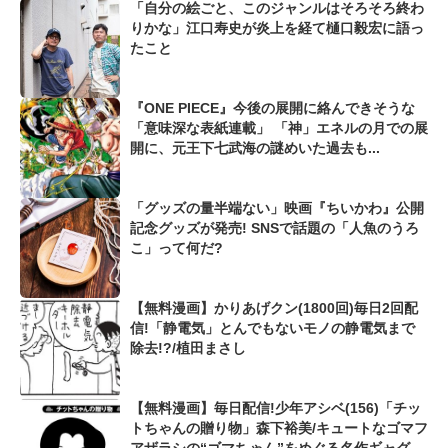
「自分の絵ごと、このジャンルはそろそろ終わ
りかな」江口寿史が炎上を経て樋口毅宏に語っ
たこと
『ONE PIECE』今後の展開に絡んできそうな
「意味深な表紙連載」 「神」エネルの月での展
開に、元王下七武海の謎めいた過去も...
「グッズの量半端ない」映画『ちいかわ』公開
記念グッズが発売! SNSで話題の「人魚のうろ
こ」って何だ?
【無料漫画】かりあげクン(1800回)毎日2回配
信!「静電気」とんでもないモノの静電気まで
除去!?/植田まさし
【無料漫画】毎日配信!少年アシベ(156)「チッ
トちゃんの贈り物」森下裕美/キュートなゴマフ