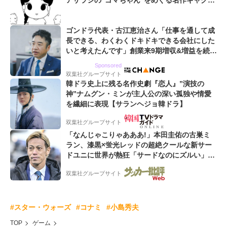
アザラシの“ゴマちゃん”をめぐる名作ギャグ4
コマ
ゴンドラ代表・古江恵治さん「仕事を通して成
長できる、わくわくドキドキできる会社にした
いと考えたんです」創業来9期増収&増益を続け
るWebマーケティング会社のアイデンティティ
Sponsored
双葉社グループサイト
韓ドラ史上に残る名作史劇『恋人』”演技の
神”ナムグン・ミンが主人公の深い孤独や情愛
を繊細に表現【サランヘジョ韓ドラ】
双葉社グループサイト
「なんじゃこりゃあああ!」本田圭佑の古巣ミ
ラン、漆黒×蛍光レッドの超絶クールな新サー
ドユニに世界が熱狂「サードなのにズルい」
「こりゃかっけえわ」
双葉社グループサイト
#スター・ウォーズ
#コナミ
#小島秀夫
TOP
ゲーム