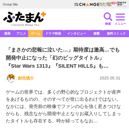
Group Site
検索
メニュー
漫画
アニメ
ゲーム
ドラマ映画
インタビュー
連載
無料コミック
「まさかの悲報に泣いた…」期待度は激高…でも
開発中止になった「幻のビッグタイトル」
『Star Wars 1313』『SILENT HILLS』も…
創也慎介
2025.05.31
ゲームの世界では、多くの野心的なプロジェクトが産声
をあげるものの、そのすべてが世に出るわけではない。
なかには、発売前の映像でファンの心を強く惹きつけな
がらも、残念ながら開発中止となりお蔵入りしてしまっ
たタイトルも存在する。時が経ってもなお…