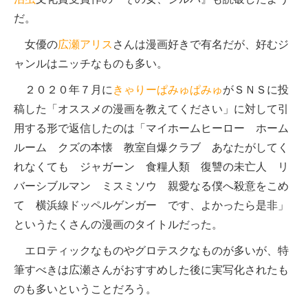
だ。
女優の
広瀬アリス
さんは漫画好きで有名だが、好むジ
ャンルはニッチなものも多い。
２０２０年７月に
きゃりーぱみゅぱみゅ
がＳＮＳに投
稿した「オススメの漫画を教えてください」に対して引
用する形で返信したのは「マイホームヒーロー ホーム
ルーム クズの本懐 教室自爆クラブ あなたがしてく
れなくても ジャガーン 食糧人類 復讐の未亡人 リ
バーシブルマン ミスミソウ 親愛なる僕へ殺意をこめ
て 横浜線ドッペルゲンガー です、よかったら是非」
というたくさんの漫画のタイトルだった。
エロティックなものやグロテスクなものが多いが、特
筆すべきは広瀬さんがおすすめした後に実写化されたも
のも多いということだろう。