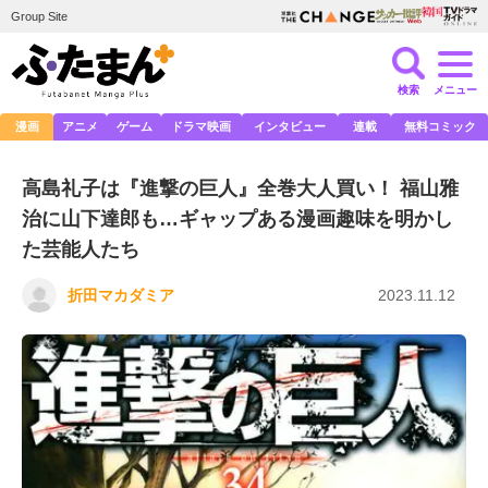
Group Site
検索
メニュー
漫画
アニメ
ゲーム
ドラマ映画
インタビュー
連載
無料コミック
高島礼子は『進撃の巨人』全巻大人買い！ 福山雅
治に山下達郎も…ギャップある漫画趣味を明かし
た芸能人たち
折田マカダミア
2023.11.12