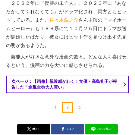
２０２２年に『復讐の未亡人』、２０２３年に『あな
たがしてくれなくても』がドラマ化され、両方ともヒッ
トしている。また、
佐々木蔵之介
さん主演の『マイホー
ムヒーロー』もＴＢＳ系にて１０月２５日にドラマ放送
が開始したばかり。彼女にはヒット作を見つけ出す先見
の明があるようだ。
芸能人が好きな意外な漫画の数々。どんな人も喜ばせ
るという、漫画の力を大いに感じさせられる。
次ページ：【画像】親近感がわく！女優・高島礼子が報
告した「進撃全巻大人買い」
1
2
ポスト
シェア
LINEで送る