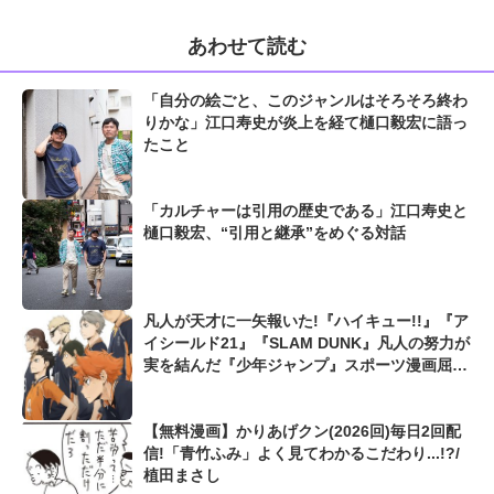
あわせて読む
「自分の絵ごと、このジャンルはそろそろ終わ
りかな」江口寿史が炎上を経て樋口毅宏に語っ
たこと
「カルチャーは引用の歴史である」江口寿史と
樋口毅宏、“引用と継承”をめぐる対話
凡人が天才に一矢報いた!『ハイキュー!!』『ア
イシールド21』『SLAM DUNK』凡人の努力が
実を結んだ『少年ジャンプ』スポーツ漫画屈指
の爽快シーン
【無料漫画】かりあげクン(2026回)毎日2回配
信!「青竹ふみ」よく見てわかるこだわり...!?/
植田まさし