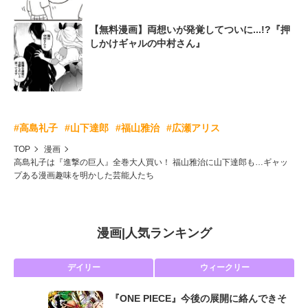
【無料漫画】両想いが発覚してついに...!?『押
しかけギャルの中村さん』
#高島礼子
#山下達郎
#福山雅治
#広瀬アリス
TOP
漫画
高島礼子は『進撃の巨人』全巻大人買い！ 福山雅治に山下達郎も…ギャッ
プある漫画趣味を明かした芸能人たち
漫画
|
人気ランキング
デイリー
ウィークリー
『ONE PIECE』今後の展開に絡んできそ