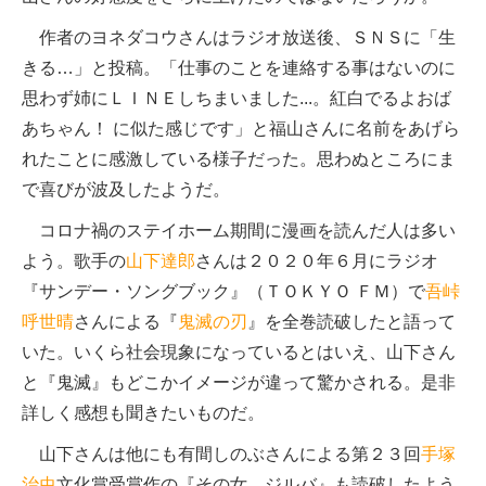
作者のヨネダコウさんはラジオ放送後、ＳＮＳに「生
きる…」と投稿。「仕事のことを連絡する事はないのに
思わず姉にＬＩＮＥしちまいました...。紅白でるよおば
あちゃん！ に似た感じです」と福山さんに名前をあげら
れたことに感激している様子だった。思わぬところにま
で喜びが波及したようだ。
コロナ禍のステイホーム期間に漫画を読んだ人は多い
よう。歌手の
山下達郎
さんは２０２０年６月にラジオ
『サンデー・ソングブック』（ＴＯＫＹＯ ＦＭ）で
吾峠
呼世晴
さんによる『
鬼滅の刃
』を全巻読破したと語って
いた。いくら社会現象になっているとはいえ、山下さん
と『鬼滅』もどこかイメージが違って驚かされる。是非
詳しく感想も聞きたいものだ。
山下さんは他にも有間しのぶさんによる第２３回
手塚
治虫
文化賞受賞作の『その女、ジルバ』も読破したよう