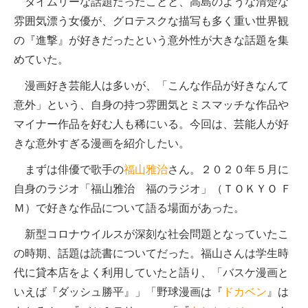
タイムリーな話題だったことと、高島のような清楚な
雰囲気漂う女優が、グロテスクな描写も多く重い世界観
の『進撃』が好きだったという意外性が大きな話題を集
めていた。
漫画好き芸能人は多いが、「こんな作品が好きなんて
意外」という、自身の持つ雰囲気とミスマッチな作品や
マイナー作品を好む人も稀にいる。今回は、芸能人が好
きな意外すぎる漫画を紹介したい。
まずは俳優で歌手の
福山雅治
さん。２０２０年５月に
自身のラジオ「福山雅治 福のラジオ」（ＴＯＫＹＯ Ｆ
Ｍ）で好きな作品について語る場面があった。
新型コロナウイルスが深刻な社会問題となっていたこ
の時期、話題は読書についてだった。福山さんは学生時
代に貸本店をよく利用していたと語り、「バスケ漫画と
いえば『ダッシュ勝平』」「野球漫画は『
ドカベン
』は