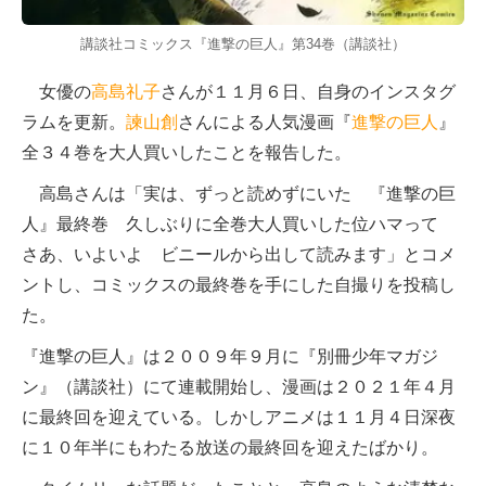
講談社コミックス『進撃の巨人』第34巻（講談社）
女優の
高島礼子
さんが１１月６日、自身のインスタグ
ラムを更新。
諫山創
さんによる人気漫画『
進撃の巨人
』
全３４巻を大人買いしたことを報告した。
高島さんは「実は、ずっと読めずにいた 『進撃の巨
人』最終巻 久しぶりに全巻大人買いした位ハマって
さあ、いよいよ ビニールから出して読みます」とコメ
ントし、コミックスの最終巻を手にした自撮りを投稿し
た。
『進撃の巨人』は２００９年９月に『別冊少年マガジ
ン』（講談社）にて連載開始し、漫画は２０２１年４月
に最終回を迎えている。しかしアニメは１１月４日深夜
に１０年半にもわたる放送の最終回を迎えたばかり。