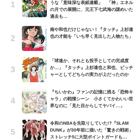
うな「意味深な表紙連載」 「神」エネル
の月での展開に、元王下七武海の謎めいた
過去も…
南や和也だけじゃない！『タッチ』上杉達
也の才能を「いち早く見出した人物たち」
「球速か、それとも投手としての完成度
か…」『タッチ』上杉達也と和也、ピッチ
ャーとしてどちらの実力が上だったのか
『ちいかわ』ファンの記憶に残る「恐怖キ
ャラ」の戦慄シーン 小さくてかわいい世
界なのに「見た目からしてヤバイ…」
令和のNBAを先取りしていた!?『SLAM
DUNK』が30年前に描いた「驚きの戦術」
ストレッチ5に大型ポイントガードも…