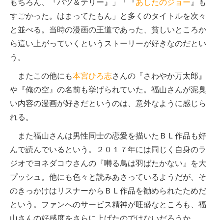
もちろん、『バツ＆テリー』」「『
あしたのジョー
』も
すごかった。はまってたもん」と多くのタイトルを次々
と並べる。当時の漫画の王道であった、貧しいところか
ら這い上がっていくというストーリーが好きなのだとい
う。
またこの他にも
本宮ひろ志
さんの『さわやか万太郎』
や『俺の空』の名前も挙げられていた。福山さんが泥臭
い内容の漫画が好きだというのは、意外なように感じら
れる。
また福山さんは男性同士の恋愛を描いたＢＬ作品も好
んで読んでいるという。２０１７年には同じく自身のラ
ジオでヨネダコウさんの『囀る鳥は羽ばたかない』を大
プッシュ。他にも色々と読みあさっているようだが、そ
のきっかけはリスナーからＢＬ作品を勧められたためだ
という。ファンへのサービス精神が旺盛なところも、福
山さんの好感度をさらに上げたのではないだろうか。