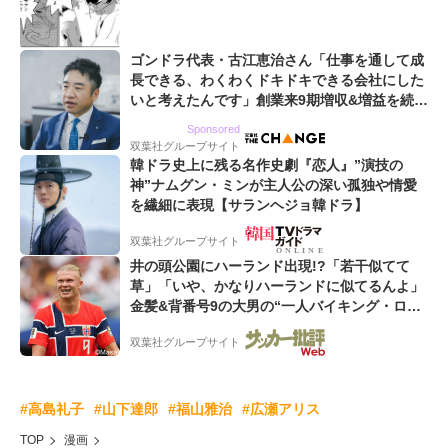
ゴンドラ代表・古江恵治さん「仕事を通して成
長できる、わくわくドキドキできる会社にした
いと考えたんです」創業来9期増収&増益を続け
るWebマーケティング会社のアイデンティティ
Sponsored
双葉社グループサイト
韓ドラ史上に残る名作史劇『恋人』”演技の
神”ナムグン・ミンが主人公の深い孤独や情愛
を繊細に表現【サランヘジョ韓ドラ】
双葉社グループサイト
井の頭公園にハーランド出現!?「若干似てて
草」「いや、かなりハーランドに似てるんよ」
金髪&背番号9の大男の“一人バイキング・ロ
ー”映像が話題!「元気をもらった」
双葉社グループサイト
#高島礼子
#山下達郎
#福山雅治
#広瀬アリス
TOP
漫画