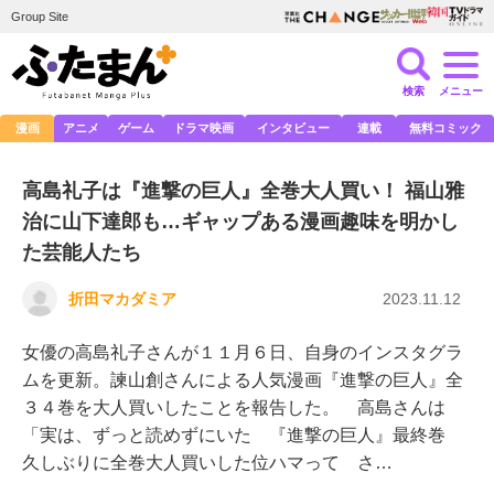
Group Site
検索
メニュー
漫画
アニメ
ゲーム
ドラマ映画
インタビュー
連載
無料コミック
高島礼子は『進撃の巨人』全巻大人買い！ 福山雅
治に山下達郎も…ギャップある漫画趣味を明かし
た芸能人たち
折田マカダミア
2023.11.12
女優の高島礼子さんが１１月６日、自身のインスタグラ
ムを更新。諫山創さんによる人気漫画『進撃の巨人』全
３４巻を大人買いしたことを報告した。 高島さんは
「実は、ずっと読めずにいた 『進撃の巨人』最終巻
久しぶりに全巻大人買いした位ハマって さ…