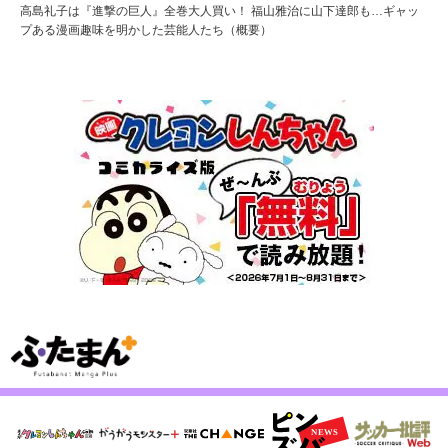
高島礼子は『進撃の巨人』全巻大人買い！ 福山雅治に山下達郎も…ギャッ
プある漫画趣味を明かした芸能人たち（概要）