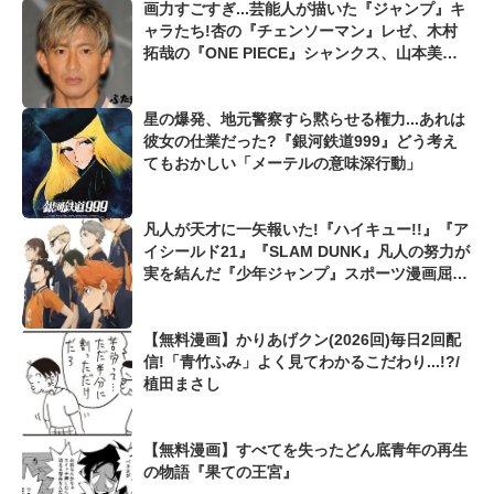
画力すごすぎ...芸能人が描いた『ジャンプ』キ
ャラたち!杏の『チェンソーマン』レゼ、木村
拓哉の『ONE PIECE』シャンクス、山本美月
の『僕のヒーローアカデミア』ベストジーニス
トも...
星の爆発、地元警察すら黙らせる権力...あれは
彼女の仕業だった?『銀河鉄道999』どう考え
てもおかしい「メーテルの意味深行動」
凡人が天才に一矢報いた!『ハイキュー!!』『ア
イシールド21』『SLAM DUNK』凡人の努力が
実を結んだ『少年ジャンプ』スポーツ漫画屈指
の爽快シーン
【無料漫画】かりあげクン(2026回)毎日2回配
信!「青竹ふみ」よく見てわかるこだわり...!?/
植田まさし
【無料漫画】すべてを失ったどん底青年の再生
の物語『果ての王宮』