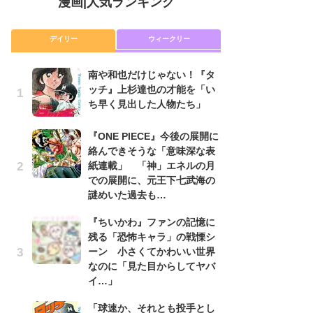
漫画
|
人気ランキング
デイリー
ウィークリー
南や和也だけじゃない！『タ
舞
ッチ』上杉達也の才能を「い
編
ち早く見出した人物たち」
禁
「
連
『ONE PIECE』今後の展開に
絡んできそうな「意味深な表
『O
紙連載」 「神」エネルの月
絡
での展開に、元王下七武海の
紙
謎めいた過去も…
で
謎
『ちいかわ』ファンの記憶に
残る「恐怖キャラ」の戦慄シ
令
ーン 小さくてかわいい世界
た!
なのに「見た目からしてヤバ
前
イ…」
ト
ド
「球速か、それとも投手とし