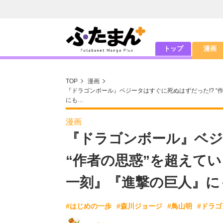
トップ
漫画
TOP
漫画
『ドラゴンボール』ベジータはすぐに死ぬはずだった!? “
にも…
漫画
『ドラゴンボール』ベジ
“作者の思惑”を超えて
一刻』『進撃の巨人』に
#はじめの一歩
#森川ジョージ
#鳥山明
#ドラ