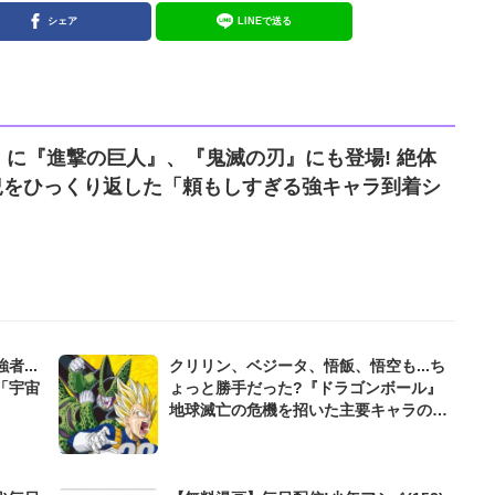
シェア
LINEで送る
に『進撃の巨人』、『鬼滅の刃』にも登場! 絶体
戦況をひっくり返した「頼もしすぎる強キャラ到着シ
...
クリリン、ベジータ、悟飯、悟空も...ち
「宇宙
ょっと勝手だった?『ドラゴンボール』
地球滅亡の危機を招いた主要キャラの行
動