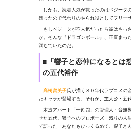
しかも、読者人気が救ったのはベジータの
残ったので代わりのやられ役としてフリーザ
もしベジータが不人気だったら彼はさっさ
か。そんな『ドラゴンボール』、正直まっ
満ちていたのだ。
■「響子と恋仲になるとは
の五代裕作
高橋留美子
氏が描く８０年代ラブコメの
たキャラが登場する。それが、主人公・五
木造アパート「一刻館」の管理人・音無響
せた五代。響子へのプロポーズ「残りの人
で語った「あなたもひっくるめて、響子さ