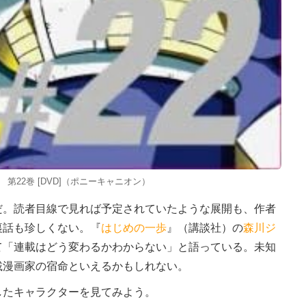
Z』 第22巻 [DVD]（ポニーキャニオン）
。読者目線で見れば予定されていたような展開も、作者
裏話も珍しくない。『
はじめの一歩
』（講談社）の
森川ジ
て「連載はどう変わるかわからない」と語っている。未知
載漫画家の宿命といえるかもしれない。
たキャラクターを見てみよう。