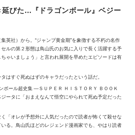
き延びた…『ドラゴンボール』ベジー
（集英社）から。“ジャンプ黄金期”を象徴する不朽の名作
、セルの第２形態は鳥山氏のお気に入りで長く活躍する予
しちゃいましょう」と言われ展開を早めたエピソードは有
タはすぐ死ぬはずのキャラだったという話だ。
ンボール超史集 ―ＳＵＰＥＲ ＨＩＳＴＯＲＹ ＢＯＯＫ
ベジータに「おまえなんて悟空にやられて死ぬ予定だった
く「オレが予想外に人気だったので読者が怖くて殺せな
ている。鳥山氏ほどのレジェンド漫画家でも、やはり読者