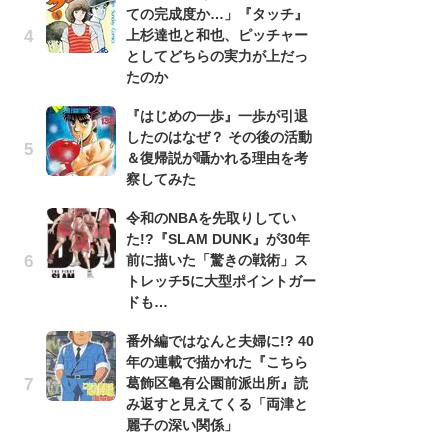
ての完成度か…」『タッチ』
南
上杉達也と和也、ピッチャー
ッ
としてどちらの実力が上だっ
ち
たのか
『はじめの一歩』一歩が引退
『
したのはなぜ？ その後の活動
残
＆復帰説が囁かれる理由を考
ー
察してみた
な
イ
令和のNBAを先取りしてい
た!?『SLAM DUNK』が30年
『
前に描いた「驚きの戦術」ス
に
トレッチ5に大型ポイントガー
も
ドも…
を
役
番外編ではなんと夫婦に!? 40
年の連載で描かれた『こちら
ア
葛飾区亀有公園前派出所』読
ー
み返すと見えてくる「両津と
場
麗子の深い関係」
ァ