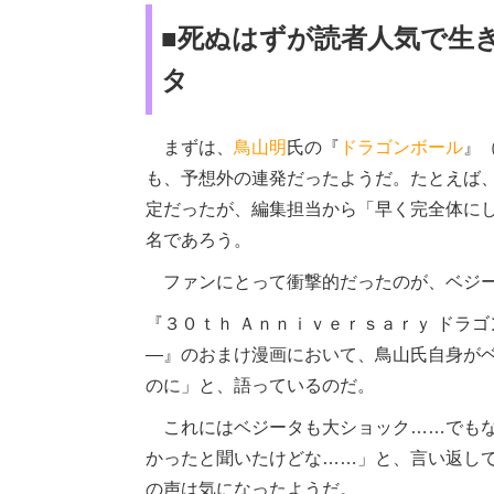
■死ぬはずが読者人気で生
タ
まずは、
鳥山明
氏の『
ドラゴンボール
』
も、予想外の連発だったようだ。たとえば
定だったが、編集担当から「早く完全体に
名であろう。
ファンにとって衝撃的だったのが、ベジー
『３０ｔｈ Ａｎｎｉｖｅｒｓａｒｙ ドラゴ
―』のおまけ漫画において、鳥山氏自身が
のに」と、語っているのだ。
これにはベジータも大ショック……でもな
かったと聞いたけどな……」と、言い返し
の声は気になったようだ。