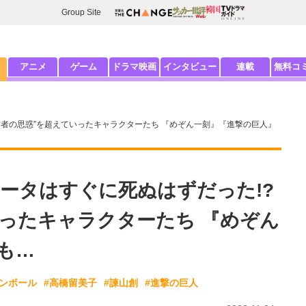
Group Site
アニメ
ゲーム
ドラマ映画
インタビュー
連載
無料コ
作者の思惑”を超えていったキャラクターたち 『めぞん一刻』『進撃の巨人』
ータはすぐに死ぬはずだった!?
いったキャラクターたち 『めぞん
も…
ゴンボール
#高橋留美子
#諫山創
#進撃の巨人