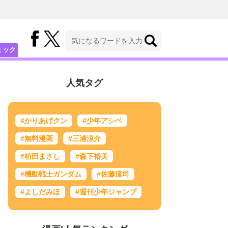
ミック
人気タグ
#かりあげクン
#少年アシベ
#無料漫画
#三浦涼介
#植田まさし
#森下裕美
#機動戦士ガンダム
#佐藤流司
#よしだみほ
#週刊少年ジャンプ