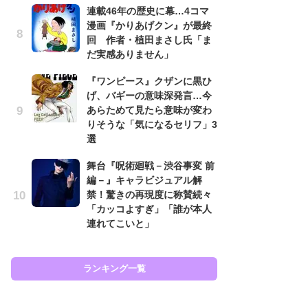
連載46年の歴史に幕…4コマ
努
漫画『かりあげクン』が最終
ジ
回 作者・植田まさし氏「ま
鬼
だ実感ありません」
の
『ワンピース』クザンに黒ひ
怖
げ、バギーの意味深発言…今
代
あらためて見たら意味が変わ
加
りそうな「気になるセリフ」3
思
選
「
舞台『呪術廻戦－渋谷事変 前
て
編－』キャラビジュアル解
上
禁！驚きの再現度に称賛続々
と
「カッコよすぎ」「誰が本人
た
連れてこいと」
ラン
ランキング一覧