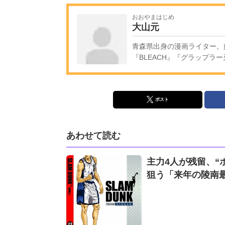
おおやまはじめ
大山元
青森県出身の漫画ライター。
『BLEACH』『グラップラ
ポスト
あわせて読む
主力4人が残留、“ポ
狙う「来年の陵南