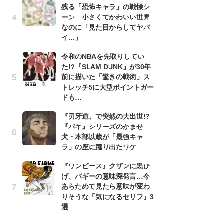
残る「恐怖キャラ」の戦慄シ
『
ーン 小さくてかわいい世界
残
なのに「見た目からしてヤバ
ー
イ…」
な
イ
令和のNBAを先取りしてい
た!?『SLAM DUNK』が30年
『
前に描いた「驚きの戦術」ス
に
トレッチ5に大型ポイントガー
も
ドも…
を
役
『刃牙道』で突然の大出世!?
『バキ』シリーズのかませ
ア
犬・本部以蔵が「最強キャ
ー
ラ」の座に躍り出たワケ
場
ァ
『ワンピース』クザンに黒ひ
げ、バギーの意味深発言…今
努
あらためて見たら意味が変わ
ジ
りそうな「気になるセリフ」3
鬼
選
の