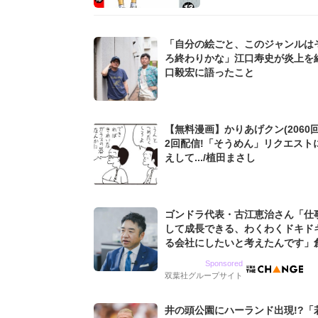
「自分の絵ごと、このジャンルは
ろ終わりかな」江口寿史が炎上を
口毅宏に語ったこと
【無料漫画】かりあげクン(2060回
2回配信!「そうめん」リクエスト
えして.../植田まさし
ゴンドラ代表・古江恵治さん「仕
して成長できる、わくわくドキド
る会社にしたいと考えたんです」
9期増収&増益を続けるWebマー
Sponsored
グ会社のアイデンティティ
双葉社グループサイト
井の頭公園にハーランド出現!?「