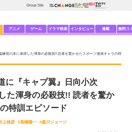
Group Site
アニメ
ゲーム
ドラマ映画
インタビュー
連載
無料コ
…猛練習の末に体得した渾身の必殺技!! 読者を驚かせたスポーツ漫画キャラの特
木花道に『キャプ翼』日向小次
た渾身の必殺技!! 読者を驚か
の特訓エピソード
井上雄彦
#高橋陽一
#森川ジョージ