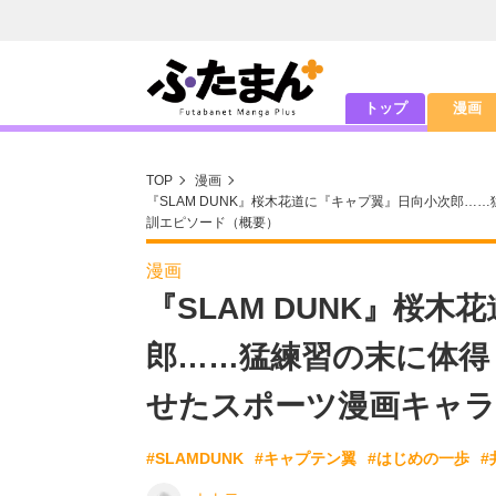
トップ
漫画
TOP
漫画
『SLAM DUNK』桜木花道に『キャプ翼』日向小次郎…
訓エピソード（概要）
漫画
『SLAM DUNK』桜
郎……猛練習の末に体得し
せたスポーツ漫画キャラ
#SLAMDUNK
#キャプテン翼
#はじめの一歩
#