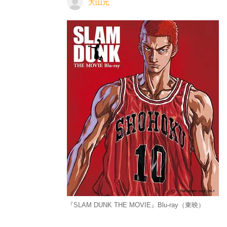
大山元
『SLAM DUNK THE MOVIE』Blu‐ray（東映）