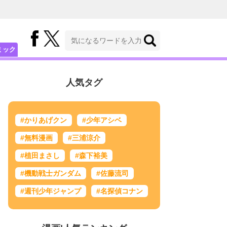
ミック
人気タグ
#かりあげクン
#少年アシベ
#無料漫画
#三浦涼介
#植田まさし
#森下裕美
#機動戦士ガンダム
#佐藤流司
#週刊少年ジャンプ
#名探偵コナン