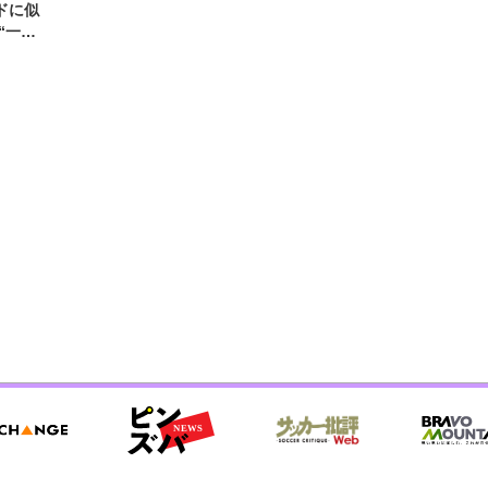
ドに似
“一人
元気を