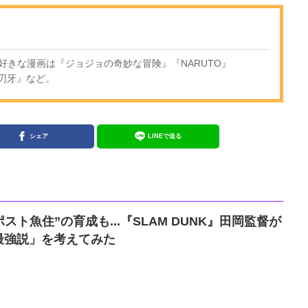
好きな漫画は『ジョジョの奇妙な冒険』『NARUTO』
ー刃牙』など。
シェア
LINEで送る
スト魚住”の育成も...『SLAM DUNK』田岡監督が
最強説」を考えてみた