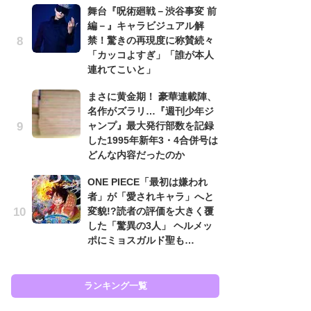
舞台『呪術廻戦－渋谷事変 前
南
編－』キャラビジュアル解
ッ
禁！驚きの再現度に称賛続々
ち
「カッコよすぎ」「誰が本人
連れてこいと」
怖
まさに黄金期！ 豪華連載陣、
代
名作がズラリ…『週刊少年ジ
加
ャンプ』最大発行部数を記録
思
した1995年新年3・4合併号は
原
どんな内容だったのか
闘
ONE PIECE「最初は嫌われ
ア
者」が「愛されキャラ」へと
の
変貌!?読者の評価を大きく覆
した「驚異の3人」 ヘルメッ
ポにミョスガルド聖も…
ラン
ランキング一覧