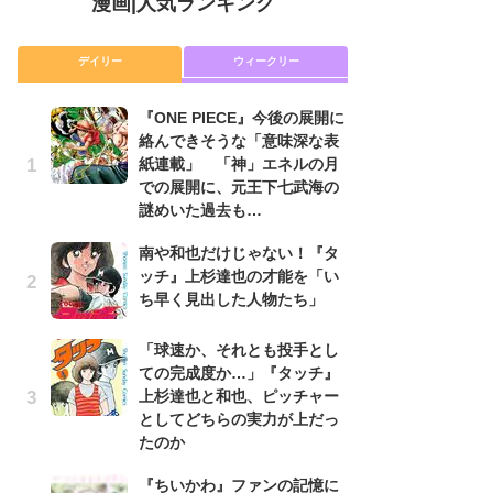
漫画
|
人気ランキング
デイリー
ウィークリー
『ONE PIECE』今後の展開に
舞
絡んできそうな「意味深な表
編
紙連載」 「神」エネルの月
禁
での展開に、元王下七武海の
「
謎めいた過去も…
連
南や和也だけじゃない！『タ
令
ッチ』上杉達也の才能を「い
た!
ち早く見出した人物たち」
前
ト
ド
「球速か、それとも投手とし
ての完成度か…」『タッチ』
『O
上杉達也と和也、ピッチャー
絡
としてどちらの実力が上だっ
紙
たのか
で
謎
『ちいかわ』ファンの記憶に