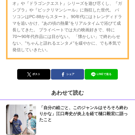
オ』や『ドラゴンクエスト』シリーズを遊び尽くし、『ガ
ンプラ』や『ビックリマンシール』に熱狂した世代。 パ
ソコンはPC-88からスタート。90年代にはトレンディドラ
マを追いかけ、"あの頃の熱量"をリアルタイムで浴びて成
長してきた。 プライベートでは大の映画好きで、特に
70〜90年代作品には目がない。 「懐かしい」で終わらせ
ない、"ちゃんと語れるエンタメ"を緩やかに、でも本気で
発信していきたい。
ポスト
シェア
LINEで送る
あわせて読む
「自分の絵ごと、このジャンルはそろそろ終わ
りかな」江口寿史が炎上を経て樋口毅宏に語っ
たこと