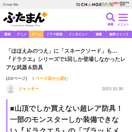
Group Site
検索
メニュー
漫画
アニメ
ゲーム
ドラマ映画
インタビュー
連載
無料コミック
「ほほえみのつえ」に「スネークソード」も…
『ドラクエ』シリーズで1回しか登場しなかったレ
アな武器＆防具
(2/2ページ)
１ページ目から読む
ジャッキー
2023.10.30
■山頂でしか買えない超レア防具！
一部のモンスターしか装備できな
い『ドラクエ５』の「ブラッドメ