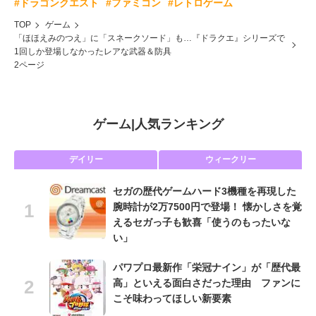
#ドラゴンクエスト
#ファミコン
#レトロゲーム
TOP
ゲーム
「ほほえみのつえ」に「スネークソード」も…『ドラクエ』シリーズで
1回しか登場しなかったレアな武器＆防具
2ページ
ゲーム
|
人気ランキング
デイリー
ウィークリー
セガの歴代ゲームハード3機種を再現した
腕時計が2万7500円で登場！ 懐かしさを覚
えるセガっ子も歓喜「使うのもったいな
い」
パワプロ最新作「栄冠ナイン」が「歴代最
高」といえる面白さだった理由 ファンに
こそ味わってほしい新要素