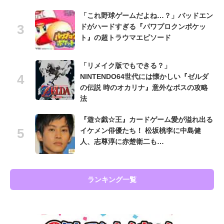
「これ野球ゲームだよね…？」バッドエン
ドがハードすぎる『パワプロクンポケッ
ト』の超トラウマエピソード
「リメイク版でもできる？」
NINTENDO64世代には懐かしい『ゼルダ
の伝説 時のオカリナ』意外なボスの攻略
法
『遊☆戯☆王』カードゲーム愛が溢れ出る
イケメン俳優たち！ 松坂桃李に中島健
人、志尊淳に赤楚衛二も…
ランキング一覧