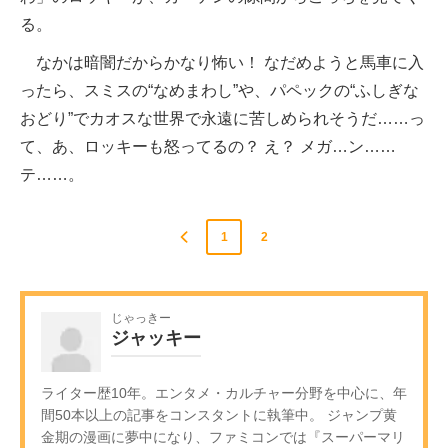
る。
なかは暗闇だからかなり怖い！ なだめようと馬車に入
ったら、スミスの“なめまわし”や、パペックの“ふしぎな
おどり”でカオスな世界で永遠に苦しめられそうだ……っ
て、あ、ロッキーも怒ってるの？ え？ メガ…ン……
テ……。
1
2
じゃっきー
ジャッキー
ライター歴10年。エンタメ・カルチャー分野を中心に、年
間50本以上の記事をコンスタントに執筆中。 ジャンプ黄
金期の漫画に夢中になり、ファミコンでは『スーパーマリ