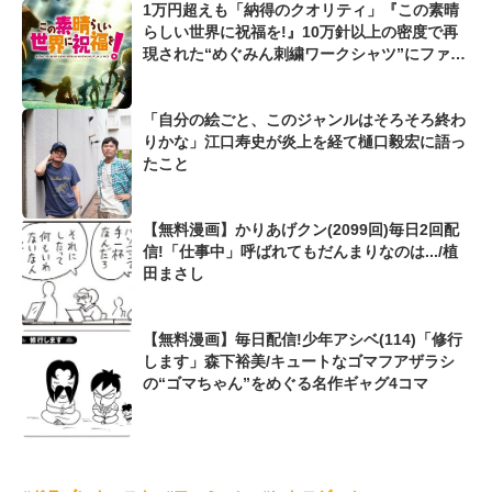
1万円超えも「納得のクオリティ」『この素晴
らしい世界に祝福を!』10万針以上の密度で再
現された“めぐみん刺繍ワークシャツ”にファン
も感動
「自分の絵ごと、このジャンルはそろそろ終わ
りかな」江口寿史が炎上を経て樋口毅宏に語っ
たこと
【無料漫画】かりあげクン(2099回)毎日2回配
信!「仕事中」呼ばれてもだんまりなのは.../植
田まさし
【無料漫画】毎日配信!少年アシベ(114)「修行
します」森下裕美/キュートなゴマフアザラシ
の“ゴマちゃん”をめぐる名作ギャグ4コマ