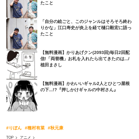
たこと
「自分の絵ごと、このジャンルはそろそろ終わ
りかな」江口寿史が炎上を経て樋口毅宏に語っ
たこと
【無料漫画】かりあげクン(2093回)毎日2回配
信!「両替機」お札を入れたら出てきたのは.../
植田まさし
【無料漫画】かわいいギャル2人とひとつ屋根
の下...!?『押しかけギャルの中村さん』
#りぼん
#種村有菜
#秋元康
TOP
アニメ