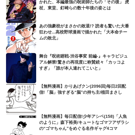
かれた、本編最強の呪術師たちの「その後」 虎
杖、東堂、釘崎らの数十年後の姿とは
あの強豪校がまさかの敗退!? 読者も驚いた大番
狂わせ...高校野球漫画で描かれた「大本命チー
ムの敗北」
舞台『呪術廻戦-渋谷事変 前編-』キャラビジュ
アル解禁!驚きの再現度に称賛続々「カッコよ
すぎ」「誰が本人連れてこいと」
【無料漫画】かりあげクン(2096回)毎日2回配
信!「脳」強すぎる“脳”の持ち主/植田まさし
【無料漫画】毎日配信!少年アシベ(158)「人魚
のように」森下裕美/キュートなゴマフアザラシ
の“ゴマちゃん”をめぐる名作ギャグ4コマ