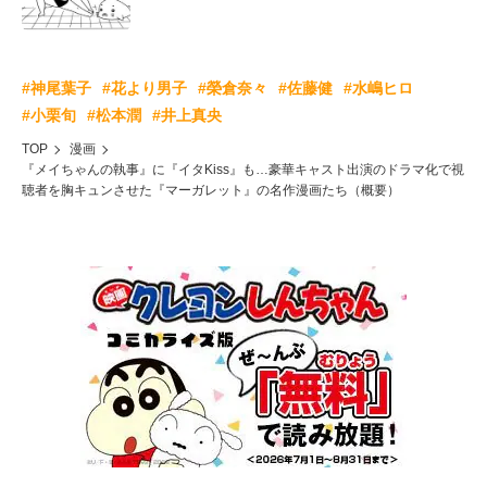
#神尾葉子
#花より男子
#榮倉奈々
#佐藤健
#水嶋ヒロ
#小栗旬
#松本潤
#井上真央
TOP
漫画
『メイちゃんの執事』に『イタKiss』も…豪華キャスト出演のドラマ化で視
聴者を胸キュンさせた『マーガレット』の名作漫画たち（概要）