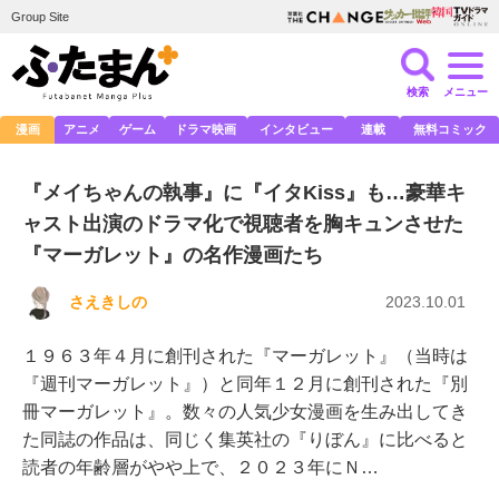
Group Site
検索
メニュー
漫画
アニメ
ゲーム
ドラマ映画
インタビュー
連載
無料コミック
『メイちゃんの執事』に『イタKiss』も…豪華キ
ャスト出演のドラマ化で視聴者を胸キュンさせた
『マーガレット』の名作漫画たち
さえきしの
2023.10.01
１９６３年４月に創刊された『マーガレット』（当時は
『週刊マーガレット』）と同年１２月に創刊された『別
冊マーガレット』。数々の人気少女漫画を生み出してき
た同誌の作品は、同じく集英社の『りぼん』に比べると
読者の年齢層がやや上で、２０２３年にＮ…