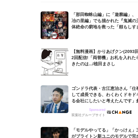
「那田蜘蛛山編」に「遊廓編」、
冶の里編」でも描かれた『鬼滅の
体絶命の窮地を救った「頼もしす
軍登場シーン」
【無料漫画】かりあげクン(2093回
2回配信!「両替機」お札を入れた
きたのは.../植田まさし
ゴンドラ代表・古江恵治さん「仕
して成長できる、わくわくドキド
る会社にしたいと考えたんです」
9期増収&増益を続けるWebマー
Sponsored
グ会社のアイデンティティ
双葉社グループサイト
「モデルやってる」「かっけぇ」
がブライトン新ユニのモデルで完