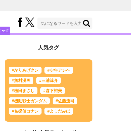
ミック
人気タグ
#かりあげクン
#少年アシベ
#無料漫画
#三浦涼介
#植田まさし
#森下裕美
#機動戦士ガンダム
#佐藤流司
#名探偵コナン
#よしだみほ