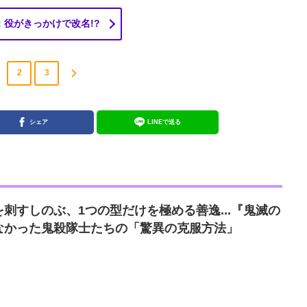
：役がきっかけで改名!?
2
3
シェア
LINEで送る
刺すしのぶ、1つの型だけを極める善逸...『鬼滅の
なかった鬼殺隊士たちの「驚異の克服方法」