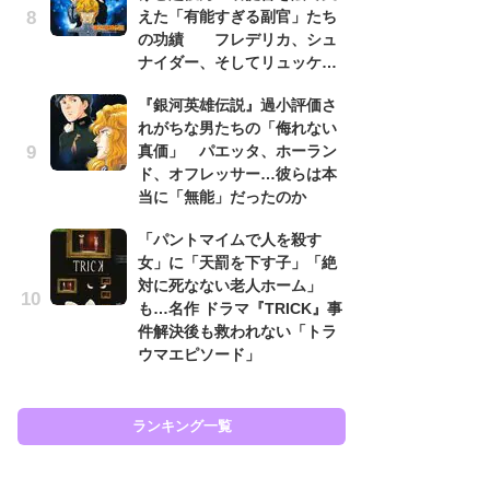
えた「有能すぎる副官」たち
あ
の功績 フレデリカ、シュ
『
ナイダー、そしてリュッケ…
ラ
面
『銀河英雄伝説』過小評価さ
ラ
れがちな男たちの「侮れない
も
真価」 パエッタ、ホーラン
ド、オフレッサー…彼らは本
『
当に「無能」だったのか
が
知
「パントマイムで人を殺す
相
女」に「天罰を下す子」「絶
対に死なない老人ホーム」
『
も…名作 ドラマ『TRICK』事
は
件解決後も救われない「トラ
ェ
ウマエピソード」
た
ン
イ
ランキング一覧
ラン