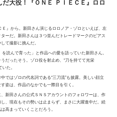
んだ大役！『ＯＮＥ ＰＩＥＣＥ』ロロ
ＣＥ』から。新田さん演じるロロノア・ゾロといえば、左
クターだ。新田さんは３つ並んだトレードマークのピアス
やして撮影に挑んだ。
』を読んで育った」と作品への愛を語っていた新田さん。
うだったそう。ゾロ役を射止め、“刀を持てて光栄
ていた。
中ではゾロの代名詞である“三刀流”も披露。美しい顔立
なす姿は、作品のなかでも一際目を引く。
、新田さんの公式ＳＮＳアカウントのフォロワーは、作
加し、現在もその勢いは止まらず、まさに大躍進中だ。続
気は高まっていくことだろう。