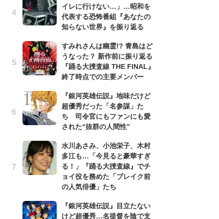
イレに行けない…」…昭和を
『
代表する恐怖番組『あなたの
け
知らない世界』を振り返る
え
の
すみれさんは幽霊!? 青島はど
ナ
うなった？ 新作前に振り返る
『踊る大捜査線 THE FINAL』
昭
終了時点での主要メンバー
『
実
『銀河英雄伝説』地味だけど
を
超優秀だった「名参謀」た
ち 司令官にもファンにも愛
『
された“抜群の人間性”
超
ち
水川あさみ、小池栄子、木村
さ
多江も…「今見ると豪華すぎ
る！」『踊る大捜査線』でチ
「
ョイ役を務めた「ブレイク前
『
の人気俳優」たち
逸
績
『銀河英雄伝説』目立たない
イ
けど超優秀…名提督を陰で支