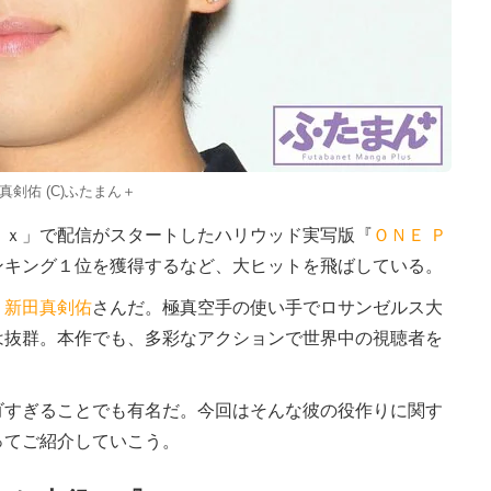
真剣佑 (C)ふたまん＋
ｘ」で配信がスタートしたハリウッド実写版『
ＯＮＥ Ｐ
ンキング１位を獲得するなど、大ヒットを飛ばしている。
、
新田真剣佑
さんだ。極真空手の使い手でロサンゼルス大
は抜群。本作でも、多彩なアクションで世界中の視聴者を
すぎることでも有名だ。今回はそんな彼の役作りに関す
ってご紹介していこう。