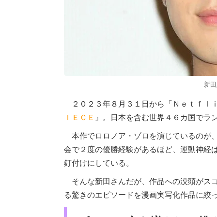
新田
２０２３年８月３１日から「Ｎｅｔｆｌｉ
ＩＥＣＥ
』。日本を含む世界４６カ国でラ
本作でロロノア・ゾロを演じているのが
会で２度の優勝経験があるほど、運動神経
釘付けにしている。
そんな新田さんだが、作品への没頭がスゴ
る驚きのエピソードを漫画実写化作品に絞