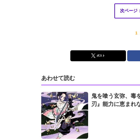
次ページ
1
ポスト
あわせて読む
鬼を喰う玄弥、毒を
刃』能力に恵まれ