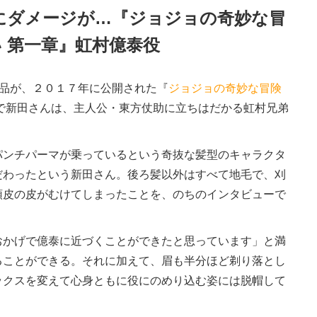
にダメージが…『ジョジョの奇妙な冒
 第一章』虹村億泰役
作品が、２０１７年に公開された『
ジョジョの奇妙な冒険
で新田さんは、主人公・東方仗助に立ちはだかる虹村兄弟
ンチパーマが乗っているという奇抜な髪型のキャラクタ
だわったという新田さん。後ろ髪以外はすべて地毛で、刈
頭皮の皮がむけてしまったことを、のちのインタビューで
かげで億泰に近づくことができたと思っています」と満
ることができる。それに加えて、眉も半分ほど剃り落とし
ックスを変えて心身ともに役にのめり込む姿には脱帽して