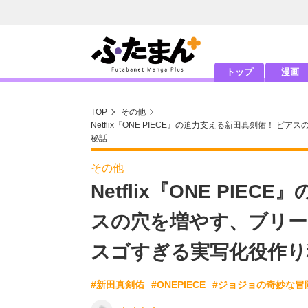
トップ
漫画
TOP
その他
Netflix『ONE PIECE』の迫力支える新田真剣佑！
秘話
その他
Netflix『ONE PI
スの穴を増やす、ブリー
スゴすぎる実写化役作り
#新田真剣佑
#ONEPIECE
#ジョジョの奇妙な冒