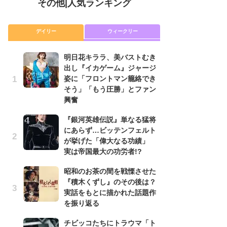
その他
|
人気ランキング
デイリー
ウィークリー
明日花キララ、美バストむき
『
出し『イカゲーム』ジャージ
に
姿に「フロントマン籠絡でき
が
そう」「もう圧勝」とファン
実
興奮
明
『銀河英雄伝説』単なる猛将
出
にあらず…ビッテンフェルト
姿
が挙げた「偉大なる功績」
そ
実は帝国最大の功労者!?
興
昭和のお茶の間を戦慄させた
『
『積木くずし』のその後は？
れ
実話をもとに描かれた話題作
真
を振り返る
ド
当
チビッコたちにトラウマ「ト