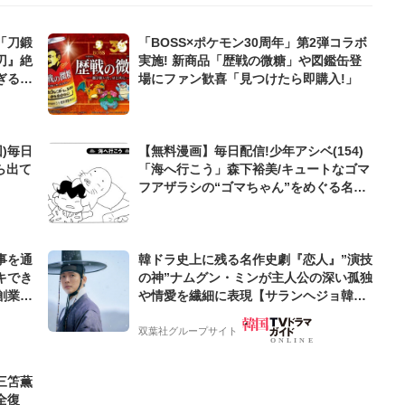
「刀鍛
「BOSS×ポケモン30周年」第2弾コラボ
刃』絶
実施! 新商品「歴戦の微糖」や図鑑缶登
ぎる援
場にファン歓喜「見つけたら即購入!」
)毎日
【無料漫画】毎日配信!少年アシベ(154)
ら出て
「海へ行こう」森下裕美/キュートなゴマ
フアザラシの“ゴマちゃん”をめぐる名作
ギャグ4コマ
事を通
韓ドラ史上に残る名作史劇『恋人』”演技
キでき
の神”ナムグン・ミンが主人公の深い孤独
創業来
や情愛を繊細に表現【サランヘジョ韓ド
ケティン
ラ】
双葉社グループサイト
三笘薫
全復