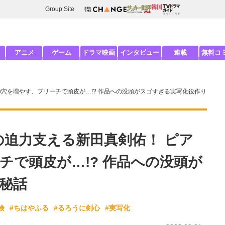
Group Site
アニメ
ゲーム
ドラマ映画
インタビュー
連載
無料コ
 ピアスの穴を増やす、ブリーチで頭皮が…!? 作品への没頭がスゴすぎる実写化役作り
ECE』の迫力支える新田真剣佑！ ピア
チで頭皮が…!? 作品への没頭が
秘話
険
#ちはやふる
#るろうに剣心
#実写化