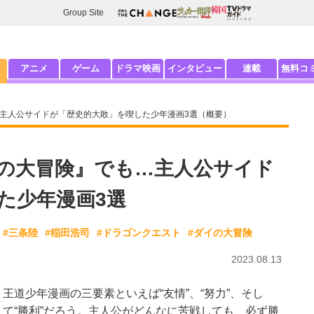
Group Site
アニメ
ゲーム
ドラマ映画
インタビュー
連載
無料コ
も…主人公サイドが「歴史的大敗」を喫した少年漫画3選（概要）
ダイの大冒険』でも…主人公サイド
た少年漫画3選
#三条陸
#稲田浩司
#ドラゴンクエスト
#ダイの大冒険
2023.08.13
王道少年漫画の三要素といえば“友情”、“努力”、そし
て“勝利”だろう。主人公がどんなに苦戦しても、必ず勝