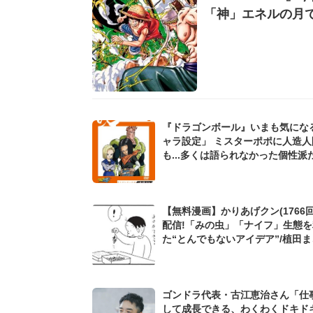
「神」エネルの月で
『ドラゴンボール』いまも気にな
ャラ設定」 ミスターポポに人造人
も...多くは語られなかった個性派
「もっと掘り下げてほしかった」
【無料漫画】かりあげクン(1766回
配信!「みの虫」「ナイフ」生態
た“とんでもないアイデア”/植田
ゴンドラ代表・古江恵治さん「仕
して成長できる、わくわくドキド