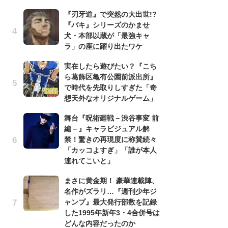
『刃牙道』で突然の大出世!?
『
『バキ』シリーズのかませ
残
犬・本部以蔵が「最強キャ
ー
ラ」の座に躍り出たワケ
な
イ
実在したら遊びたい？『こち
ら葛飾区亀有公園前派出所』
ア
で時代を先取りしすぎた「奇
ー
想天外なオリジナルゲーム」
場
ァ
舞台『呪術廻戦－渋谷事変 前
編－』キャラビジュアル解
努
禁！驚きの再現度に称賛続々
ジ
「カッコよすぎ」「誰が本人
鬼
連れてこいと」
の
まさに黄金期！ 豪華連載陣、
怖
名作がズラリ…『週刊少年ジ
代
ャンプ』最大発行部数を記録
加
した1995年新年3・4合併号は
思
どんな内容だったのか