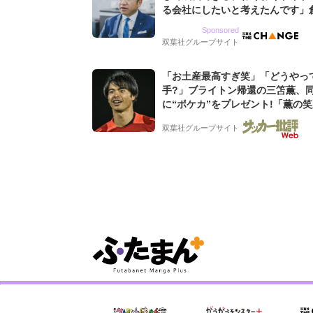
る会社にしたいと考えたんです」
9期増収&増益を続けるWebマー
Sponsored
グ会社のアイデンティティ
双葉社グループサイト
「お土産最高すぎ笑」「どうやっ
手?」ブライトン帰還の三笘薫、
に“ポケカ”をプレゼント!「薫の
てよかった」「大喜びのリュテル
双葉社グループサイト
ぎ」