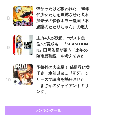
原
怖かったけど救われた…90年
闘
代少女たちを震撼させた犬木
ア
加奈子の傑作ホラー漫画『不
の
思議のたたりちゃん』の魅力
え
主力4人が残留、“ポスト魚
ラ
住”の育成も…『SLAM DUN
ン
K』田岡監督が狙う「来年の
な
陵南最強説」を考えてみた
ラ
予想外の大金星！ 鎬昂昇に柴
ま
千春、本部以蔵…『刃牙』シ
名
リーズで読者を熱狂させた
ャ
「まさかのジャイアントキリ
し
ング」
ど
ランキング一覧
ラン