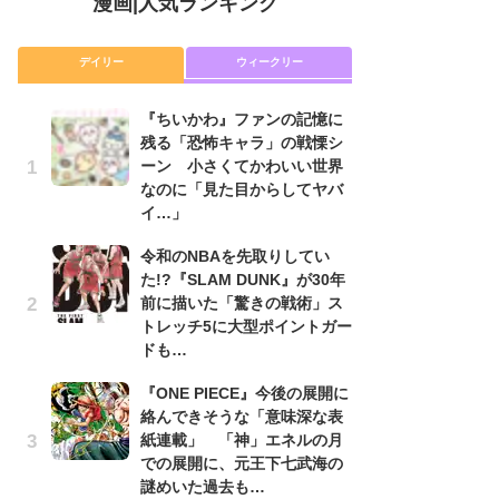
漫画
|
人気ランキング
デイリー
ウィークリー
『ちいかわ』ファンの記憶に
舞
残る「恐怖キャラ」の戦慄シ
編
ーン 小さくてかわいい世界
禁
なのに「見た目からしてヤバ
「
イ…」
連
令和のNBAを先取りしてい
令
た!?『SLAM DUNK』が30年
た!
前に描いた「驚きの戦術」ス
前
トレッチ5に大型ポイントガー
ト
ドも…
ド
『ONE PIECE』今後の展開に
『
絡んできそうな「意味深な表
に
紙連載」 「神」エネルの月
も
での展開に、元王下七武海の
を
謎めいた過去も…
役