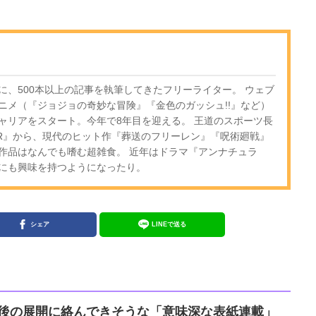
に、500本以上の記事を執筆してきたフリーライター。 ウェブ
ニメ（『ジョジョの奇妙な冒険』『金色のガッシュ!!』など）
ャリアをスタート。今年で8年目を迎える。 王道のスポーツ長
OR』から、現代のヒット作『葬送のフリーレン』『呪術廻戦』
作品はなんでも嗜む超雑食。 近年はドラマ『アンナチュラ
にも興味を持つようになったり。
シェア
LINEで送る
E』今後の展開に絡んできそうな「意味深な表紙連載」