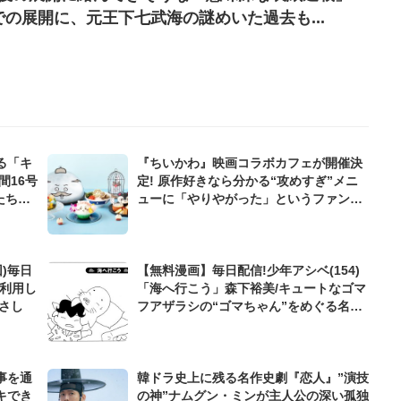
の展開に、元王下七武海の謎めいた過去も...
る「キ
『ちいかわ』映画コラボカフェが開催決
間16号
定! 原作好きなら分かる“攻めすぎ”メニ
たち
ューに「やりやがった」というファンの
声も!?
)毎日
【無料漫画】毎日配信!少年アシベ(154)
を利用し
「海へ行こう」森下裕美/キュートなゴマ
まさし
フアザラシの“ゴマちゃん”をめぐる名作
ギャグ4コマ
事を通
韓ドラ史上に残る名作史劇『恋人』”演技
キでき
の神”ナムグン・ミンが主人公の深い孤独