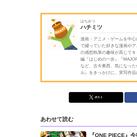
はちみつ
ハチミツ
漫画・アニメ・ゲームを中心
で綴っていた好きな漫画やア
の感想執筆の趣味が高じてキ
編『はじめの一歩』『MAJ
など、古今東西、気になった
ル』をきっかけに、実写作品
ポスト
あわせて読む
『ONE PIEC