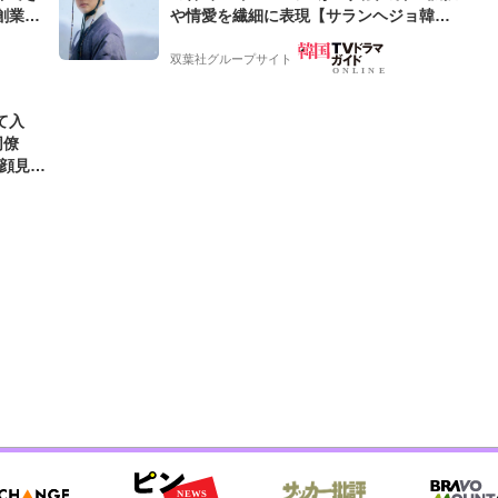
創業来
や情愛を繊細に表現【サランヘジョ韓ド
ケティン
ラ】
双葉社グループサイト
て入
同僚
笑顔見れ
可愛す