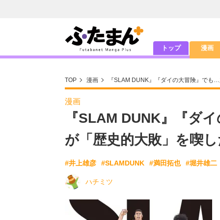
トップ
漫画
TOP
漫画
『SLAM DUNK』『ダイの大冒険』で
漫画
『SLAM DUNK』『
が「歴史的大敗」を喫し
#井上雄彦
#SLAMDUNK
#満田拓也
#堀井雄二
ハチミツ