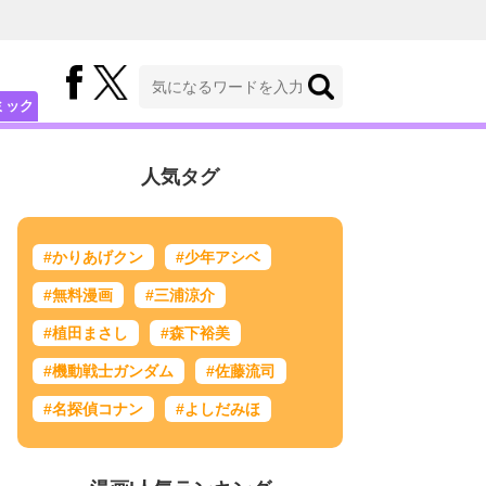
ミック
人気タグ
#かりあげクン
#少年アシベ
#無料漫画
#三浦涼介
#植田まさし
#森下裕美
#機動戦士ガンダム
#佐藤流司
#名探偵コナン
#よしだみほ