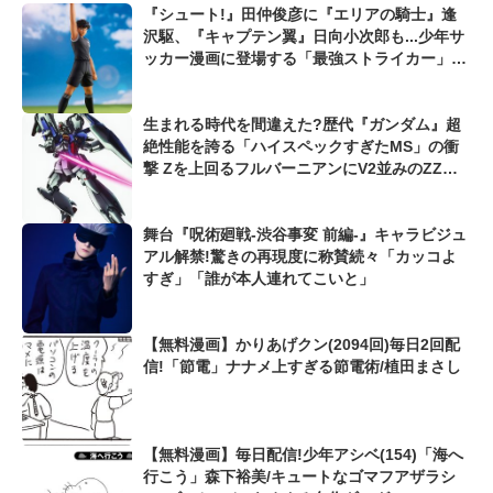
『シュート!』田仲俊彦に『エリアの騎士』逢
沢駆、『キャプテン翼』日向小次郎も...少年サ
ッカー漫画に登場する「最強ストライカー」を
考えてみた
生まれる時代を間違えた?歴代『ガンダム』超
絶性能を誇る「ハイスペックすぎたMS」の衝
撃 Zを上回るフルバーニアンにV2並みのZZガ
ンダムも...
舞台『呪術廻戦-渋谷事変 前編-』キャラビジュ
アル解禁!驚きの再現度に称賛続々「カッコよ
すぎ」「誰が本人連れてこいと」
【無料漫画】かりあげクン(2094回)毎日2回配
信!「節電」ナナメ上すぎる節電術/植田まさし
【無料漫画】毎日配信!少年アシベ(154)「海へ
行こう」森下裕美/キュートなゴマフアザラシ