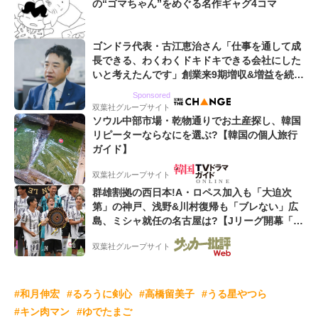
の“ゴマちゃん”をめぐる名作ギャグ4コマ
ゴンドラ代表・古江恵治さん「仕事を通して成
長できる、わくわくドキドキできる会社にした
いと考えたんです」創業来9期増収&増益を続け
るWebマーケティング会社のアイデンティティ
Sponsored
双葉社グループサイト
ソウル中部市場・乾物通りでお土産探し、韓国
リピーターならなにを選ぶ?【韓国の個人旅行
ガイド】
双葉社グループサイト
群雄割拠の西日本!A・ロペス加入も「大迫次
第」の神戸、浅野&川村復帰も「ブレない」広
島、ミシャ就任の名古屋は?【Jリーグ開幕「初
めての秋春制」の大激論】(2)
双葉社グループサイト
#和月伸宏
#るろうに剣心
#高橋留美子
#うる星やつら
#キン肉マン
#ゆでたまご