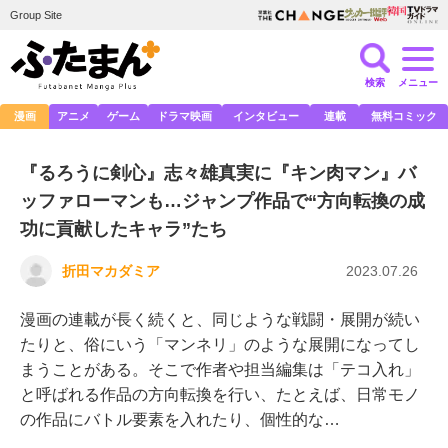
Group Site
検索
メニュー
漫画
アニメ
ゲーム
ドラマ映画
インタビュー
連載
無料コミック
『るろうに剣心』志々雄真実に『キン肉マン』バ
ッファローマンも…ジャンプ作品で“方向転換の成
功に貢献したキャラ”たち
折田マカダミア
2023.07.26
漫画の連載が長く続くと、同じような戦闘・展開が続い
たりと、俗にいう「マンネリ」のような展開になってし
まうことがある。そこで作者や担当編集は「テコ入れ」
と呼ばれる作品の方向転換を行い、たとえば、日常モノ
の作品にバトル要素を入れたり、個性的な…