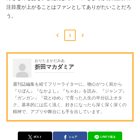
注目度が上がることはファンとしてありがたいことだろ
う。
1
2
おりたまかだみあ
折田マカダミア
週刊誌編集を経てフリーライターに。物心がつく前から
『りぼん』『なかよし』『ちゃお』を読み、『ジャンプ』
『ガンガン』『花とゆめ』で育った人生の半分以上オタ
ク。基本的には広く浅く、好きになったら深く深く深くの
精神で、アプリや舞台にも手を出しています。
ポスト
シェア
LINEで送る