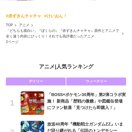
#赤ずきんチャチャ
#けいおん！
TOP
アニメ
「どちらも面白い」『ぼくらの』『赤ずきんチャチャ』原作とアニメで
全く違う内容にびっくり！それでも高評価だったアニメ
2ページ
アニメ
|
人気ランキング
デイリー
ウィークリー
「BOSS×ポケモン30周年」第2弾コラボ実
施！ 新商品「歴戦の微糖」や図鑑缶登場
にファン歓喜「見つけたら即購入！」
放送40周年『機動戦士ガンダムZZ』いま
だ語り継がれる「伝説のトンデモシー