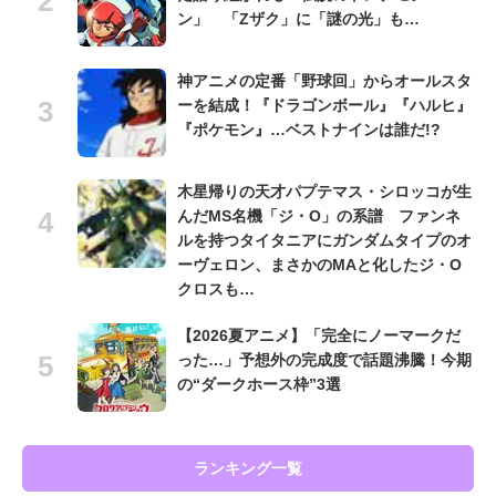
ン」 「Zザク」に「謎の光」も…
神アニメの定番「野球回」からオールスタ
ーを結成！『ドラゴンボール』『ハルヒ』
『ポケモン』…ベストナインは誰だ!?
木星帰りの天才パプテマス・シロッコが生
んだMS名機「ジ・O」の系譜 ファンネ
ルを持つタイタニアにガンダムタイプのオ
ーヴェロン、まさかのMAと化したジ・O
クロスも…
【2026夏アニメ】「完全にノーマークだ
った…」予想外の完成度で話題沸騰！今期
の“ダークホース枠”3選
ランキング一覧