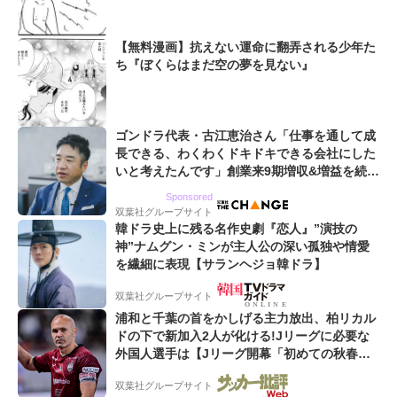
【無料漫画】抗えない運命に翻弄される少年た
ち『ぼくらはまだ空の夢を見ない』
ゴンドラ代表・古江恵治さん「仕事を通して成
長できる、わくわくドキドキできる会社にした
いと考えたんです」創業来9期増収&増益を続け
るWebマーケティング会社のアイデンティティ
Sponsored
双葉社グループサイト
韓ドラ史上に残る名作史劇『恋人』”演技の
神”ナムグン・ミンが主人公の深い孤独や情愛
を繊細に表現【サランヘジョ韓ドラ】
双葉社グループサイト
浦和と千葉の首をかしげる主力放出、柏リカル
ドの下で新加入2人が化ける!Jリーグに必要な
外国人選手は【Jリーグ開幕「初めての秋春
制」の大激論】(4)
双葉社グループサイト