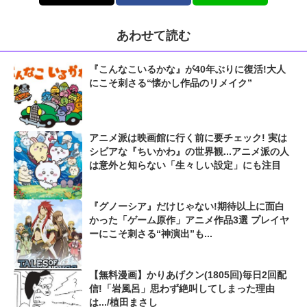
あわせて読む
『こんなこいるかな』が40年ぶりに復活!大人
にこそ刺さる“懐かし作品のリメイク”
アニメ派は映画館に行く前に要チェック! 実は
シビアな『ちいかわ』の世界観...アニメ派の人
は意外と知らない「生々しい設定」にも注目
『グノーシア』だけじゃない!期待以上に面白
かった「ゲーム原作」アニメ作品3選 プレイヤ
ーにこそ刺さる“神演出”も...
【無料漫画】かりあげクン(1805回)毎日2回配
信!「岩風呂」思わず絶叫してしまった理由
は.../植田まさし