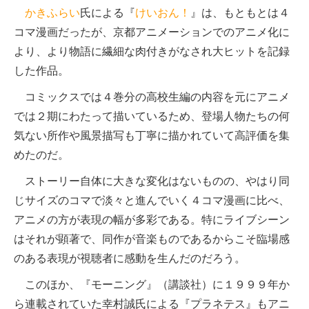
かきふらい
氏による『
けいおん！
』は、もともとは４
コマ漫画だったが、京都アニメーションでのアニメ化に
より、より物語に繊細な肉付きがなされ大ヒットを記録
した作品。
コミックスでは４巻分の高校生編の内容を元にアニメ
では２期にわたって描いているため、登場人物たちの何
気ない所作や風景描写も丁寧に描かれていて高評価を集
めたのだ。
ストーリー自体に大きな変化はないものの、やはり同
じサイズのコマで淡々と進んでいく４コマ漫画に比べ、
アニメの方が表現の幅が多彩である。特にライブシーン
はそれが顕著で、同作が音楽ものであるからこそ臨場感
のある表現が視聴者に感動を生んだのだろう。
このほか、『モーニング』（講談社）に１９９９年か
ら連載されていた幸村誠氏による『プラネテス』もアニ