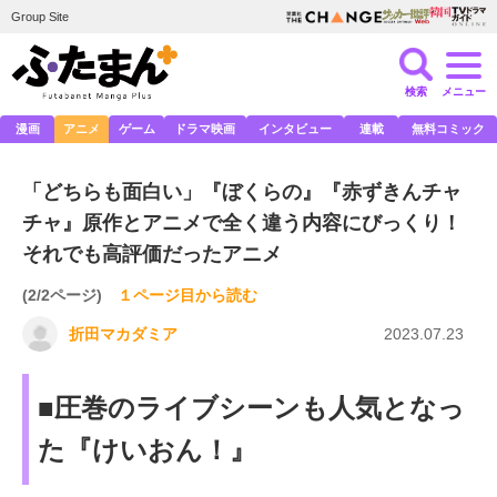
Group Site
検索
メニュー
漫画
アニメ
ゲーム
ドラマ映画
インタビュー
連載
無料コミック
「どちらも面白い」『ぼくらの』『赤ずきんチャ
チャ』原作とアニメで全く違う内容にびっくり！
それでも高評価だったアニメ
(2/2ページ)
１ページ目から読む
折田マカダミア
2023.07.23
■圧巻のライブシーンも人気となっ
た『けいおん！』