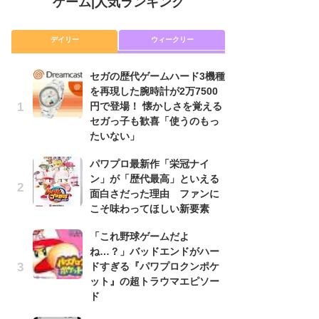
ゲーム
|
人気ランキング
デイリー
ウィークリー
セガの歴代ゲームハード3機種
セ
を再現した腕時計が2万7500
を
円で登場！ 懐かしさを覚える
円
セガっ子も歓喜「使うのもっ
セ
たいない」
た
パワプロ最新作「栄冠ナイ
「
ン」が「歴代最高」といえる
NI
面白さだった理由 ファンに
い
こそ味わってほしい新要素
ナ
「これ野球ゲームだよ
パ
ね…？」バッドエンドがハー
ン
ドすぎる『パワプロクンポケ
面
ット』の超トラウマエピソー
こ
ド
P