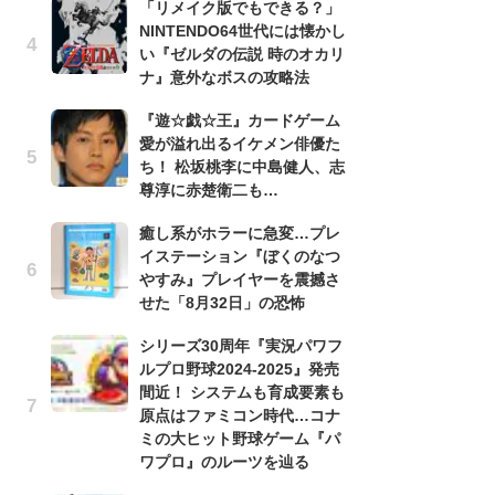
「リメイク版でもできる？」
滅
NINTENDO64世代には懐かし
モ
い『ゼルダの伝説 時のオカリ
ル
ナ』意外なボスの攻略法
で
『遊☆戯☆王』カードゲーム
「
愛が溢れ出るイケメン俳優た
ね
ち！ 松坂桃李に中島健人、志
ド
尊淳に赤楚衛二も…
ッ
ド
癒し系がホラーに急変…プレ
イステーション『ぼくのなつ
『
やすみ』プレイヤーを震撼さ
オ
せた「8月32日」の恐怖
く
熱
シリーズ30周年『実況パワフ
出
ルプロ野球2024-2025』発売
間近！ システムも育成要素も
悲
原点はファミコン時代…コナ
う
ミの大ヒット野球ゲーム『パ
ボ
ワプロ』のルーツを辿る
「
マ