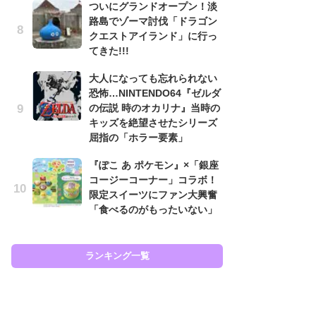
ついにグランドオープン！淡
フ
路島でゾーマ討伐「ドラゴン
クエストアイランド」に行っ
大
てきた!!!
恐怖
の
大人になっても忘れられない
キ
恐怖…NINTENDO64『ゼルダ
屈
の伝説 時のオカリナ』当時の
キッズを絶望させたシリーズ
癒
屈指の「ホラー要素」
イ
や
『ぽこ あ ポケモン』×「銀座
せ
コージーコーナー」コラボ！
限定スイーツにファン大興奮
『
「食べるのがもったいない」
ト
ー
説
と
ランキング一覧
ラン