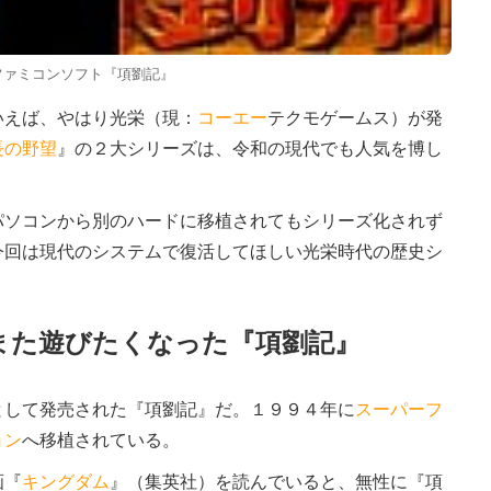
ファミコンソフト『項劉記』
えば、やはり光栄（現：
コーエー
テクモゲームス）が発
長の野望
』の２大シリーズは、令和の現代でも人気を博し
ソコンから別のハードに移植されてもシリーズ化されず
今回は現代のシステムで復活してほしい光栄時代の歴史シ
また遊びたくなった『項劉記』
して発売された『項劉記』だ。１９９４年に
スーパーフ
ョン
へ移植されている。
画『
キングダム
』（集英社）を読んでいると、無性に『項