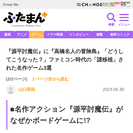
Group Site
検索
メニュー
漫画
アニメ
ゲーム
ドラマ映画
インタビュー
連載
無料コミック
『源平討魔伝』に『高橋名人の冒険島』「どうし
てこうなった？」ファミコン時代の「謎移植」さ
れた名作ゲーム3選
(2/2ページ)
１ページ目から読む
山口和則
2023.06.30
■名作アクション『源平討魔伝』が
なぜかボードゲームに!?