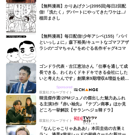
【無料漫画】かりあげクン(2095回)毎日2回配
信!「洗たく」デパートにやってきたワケは.../
植田まさし
【無料漫画】毎日配信!少年アシベ(155)「パパ
といっしょに」森下裕美/キュートなゴマフアザ
ラシの“ゴマちゃん”をめぐる名作ギャグ4コマ
ゴンドラ代表・古江恵治さん「仕事を通して成
長できる、わくわくドキドキできる会社にした
いと考えたんです」創業来9期増収&増益を続け
るWebマーケティング会社のアイデンティティ
Sponsored
双葉社グループサイト
韓流傑作選!2PMジュノの傑出した魅力あふれ
る主演3作『赤い袖先』『テプン商事』ほか見
どころ一挙解説【サランヘジョ韓ドラ】
双葉社グループサイト
「なんじゃこりゃあああ!」本田圭佑の古巣ミ
ラン、漆黒×蛍光レッドの超絶クールな新サー