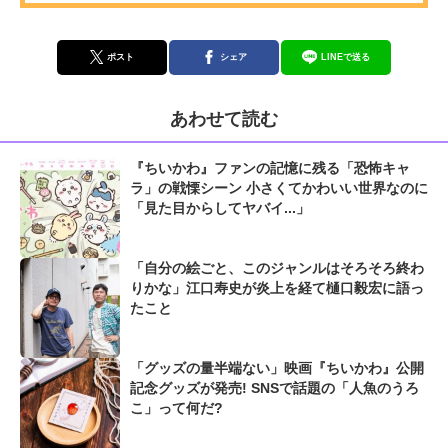
ポスト
シェア
LINEで送る
あわせて読む
『ちいかわ』ファンの記憶に残る「恐怖キャ
ラ」の戦慄シーン 小さくてかわいい世界なのに
「見た目からしてヤバイ...」
「自分の絵ごと、このジャンルはそろそろ終わ
りかな」江口寿史が炎上を経て樋口毅宏に語っ
たこと
「グッズの量半端ない」映画『ちいかわ』公開
記念グッズが発売! SNSで話題の「人魚のうろ
こ」って何だ?