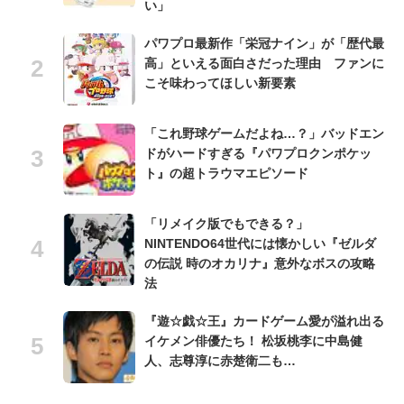
い」
パワプロ最新作「栄冠ナイン」が「歴代最
高」といえる面白さだった理由 ファンに
こそ味わってほしい新要素
「これ野球ゲームだよね…？」バッドエン
ドがハードすぎる『パワプロクンポケッ
ト』の超トラウマエピソード
「リメイク版でもできる？」
NINTENDO64世代には懐かしい『ゼルダ
の伝説 時のオカリナ』意外なボスの攻略
法
『遊☆戯☆王』カードゲーム愛が溢れ出る
イケメン俳優たち！ 松坂桃李に中島健
人、志尊淳に赤楚衛二も…