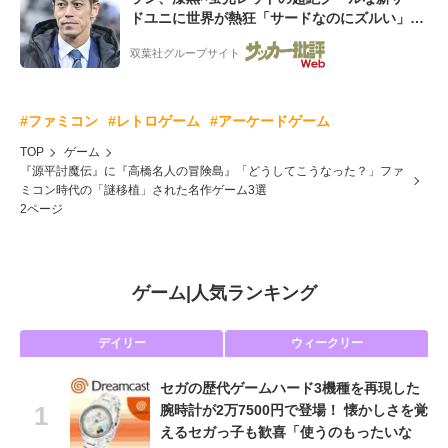
ドユニに世界が熱狂「サードなのにズルい」
「こりゃかっけえわ」
双葉社グループサイト
#ファミコン
#レトロゲーム
#アーケードゲーム
TOP
ゲーム
『源平討魔伝』に『高橋名人の冒険島』「どうしてこうなった？」ファ
ミコン時代の「謎移植」された名作ゲーム3選
2ページ
ゲーム
|
人気ランキング
デイリー
ウィークリー
セガの歴代ゲームハード3機種を再現した
腕時計が2万7500円で登場！ 懐かしさを覚
えるセガっ子も歓喜「使うのもったいな