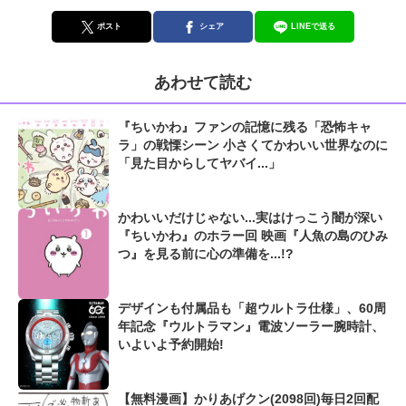
ポスト
シェア
LINEで送る
あわせて読む
『ちいかわ』ファンの記憶に残る「恐怖キャ
ラ」の戦慄シーン 小さくてかわいい世界なのに
「見た目からしてヤバイ...」
かわいいだけじゃない...実はけっこう闇が深い
『ちいかわ』のホラー回 映画『人魚の島のひみ
つ』を見る前に心の準備を...!?
デザインも付属品も「超ウルトラ仕様」、60周
年記念『ウルトラマン』電波ソーラー腕時計、
いよいよ予約開始!
【無料漫画】かりあげクン(2098回)毎日2回配