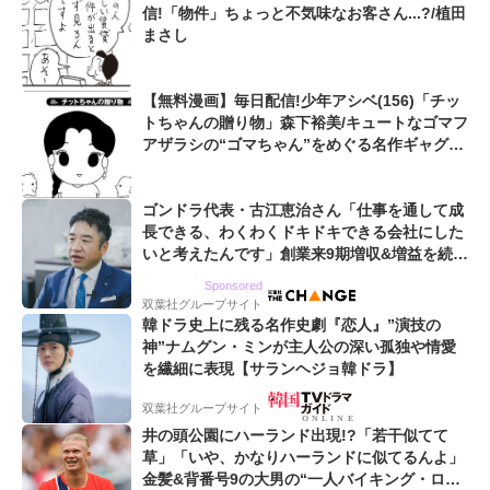
信!「物件」ちょっと不気味なお客さん...?/植田
まさし
【無料漫画】毎日配信!少年アシベ(156)「チッ
トちゃんの贈り物」森下裕美/キュートなゴマフ
アザラシの“ゴマちゃん”をめぐる名作ギャグ4
コマ
ゴンドラ代表・古江恵治さん「仕事を通して成
長できる、わくわくドキドキできる会社にした
いと考えたんです」創業来9期増収&増益を続け
るWebマーケティング会社のアイデンティティ
Sponsored
双葉社グループサイト
韓ドラ史上に残る名作史劇『恋人』”演技の
神”ナムグン・ミンが主人公の深い孤独や情愛
を繊細に表現【サランヘジョ韓ドラ】
双葉社グループサイト
井の頭公園にハーランド出現!?「若干似てて
草」「いや、かなりハーランドに似てるんよ」
金髪&背番号9の大男の“一人バイキング・ロ