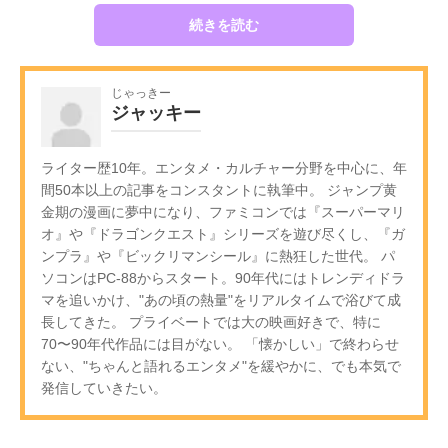
続きを読む
じゃっきー
ジャッキー
ライター歴10年。エンタメ・カルチャー分野を中心に、年
間50本以上の記事をコンスタントに執筆中。 ジャンプ黄
金期の漫画に夢中になり、ファミコンでは『スーパーマリ
オ』や『ドラゴンクエスト』シリーズを遊び尽くし、『ガ
ンプラ』や『ビックリマンシール』に熱狂した世代。 パ
ソコンはPC-88からスタート。90年代にはトレンディドラ
マを追いかけ、"あの頃の熱量"をリアルタイムで浴びて成
長してきた。 プライベートでは大の映画好きで、特に
70〜90年代作品には目がない。 「懐かしい」で終わらせ
ない、"ちゃんと語れるエンタメ"を緩やかに、でも本気で
発信していきたい。