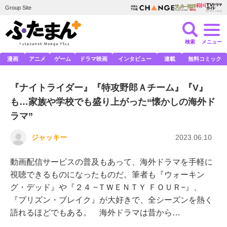
Group Site
検索
メニュー
漫画
アニメ
ゲーム
ドラマ映画
インタビュー
連載
無料コミック
『ナイトライダー』『特攻野郎Ａチーム』『V』
も…家族や学校でも盛り上がった“懐かしの海外ド
ラマ”
ジャッキー
2023.06.10
動画配信サービスの普及もあって、海外ドラマを手軽に
視聴できるものになったものだ。筆者も『ウォーキン
グ・デッド』や『２４ −ＴＷＥＮＴＹ ＦＯＵＲ−』、
『プリズン・ブレイク』が大好きで、全シーズンを熱く
語れるほどでもある。 海外ドラマは昔から…