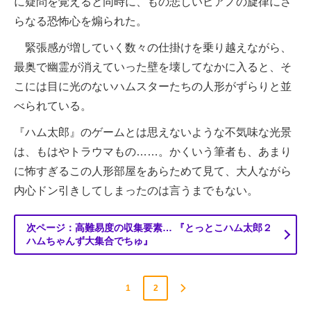
に疑問を覚えると同時に、もの悲しいピアノの旋律にさ
らなる恐怖心を煽られた。
緊張感が増していく数々の仕掛けを乗り越えながら、
最奥で幽霊が消えていった壁を壊してなかに入ると、そ
こには目に光のないハムスターたちの人形がずらりと並
べられている。
『ハム太郎』のゲームとは思えないような不気味な光景
は、もはやトラウマもの……。かくいう筆者も、あまり
に怖すぎるこの人形部屋をあらためて見て、大人ながら
内心ドン引きしてしまったのは言うまでもない。
次ページ：高難易度の収集要素… 『とっとこハム太郎２
ハムちゃんず大集合でちゅ』
1
2