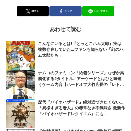
ポスト
シェア
LINEで送る
あわせて読む
こんなにいるとは!『とっとこハム太郎』実は
複数存在していた...ファンも知らない「幻のハ
ム太郎たち」
ナムコのファミコン「紙箱シリーズ」なぜか高
騰化する2タイトル...アーケードとはひと味違
うゲーム内容【ハードオフ大竹店長の「レトロ
ゲームちょっといい話」】
歴代『バイオハザード』絶対近づきたくない...
「異様すぎる老人」の尋常なき不気味さ 最新作
『バイオハザードレクイエム』にも...