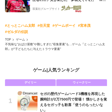
五輪頼むぞ」
双葉社グループサイト
#とっとこハム太郎
#任天堂
#ゲームボーイ
#宮本茂
#ゼルダの伝説
TOP
ゲーム
不気味な“おばけ屋敷”や難しすぎた“収集要素”も…ゲーム『とっとこハム太
郎』が“子どもたちに与えたトラウマ要素”
ゲーム
|
人気ランキング
デイリー
ウィークリー
セガの歴代ゲームハード3機種を再現した
腕時計が2万7500円で登場！ 懐かしさを覚
えるセガっ子も歓喜「使うのもったいな
い」