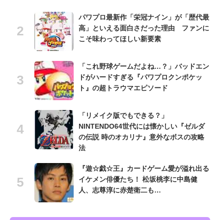
パワプロ最新作「栄冠ナイン」が「歴代最
高」といえる面白さだった理由 ファンに
こそ味わってほしい新要素
「これ野球ゲームだよね…？」バッドエン
ドがハードすぎる『パワプロクンポケッ
ト』の超トラウマエピソード
「リメイク版でもできる？」
NINTENDO64世代には懐かしい『ゼルダ
の伝説 時のオカリナ』意外なボスの攻略
法
『遊☆戯☆王』カードゲーム愛が溢れ出る
イケメン俳優たち！ 松坂桃李に中島健
人、志尊淳に赤楚衛二も…