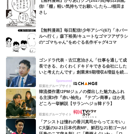
【無料漫画】かりあげクン(2027回)毎日2回配
信!「棚」軽い気持ちでお願いしたら.../植田ま
さし
【無料漫画】毎日配信!少年アシベ(67)「ネパー
ルへ行く」森下裕美/キュートなゴマフアザラシ
の“ゴマちゃん”をめぐる名作ギャグ4コマ
ゴンドラ代表・古江恵治さん「仕事を通して成
長できる、わくわくドキドキできる会社にした
いと考えたんです」創業来9期増収&増益を続け
るWebマーケティング会社のアイデンティティ
Sponsored
双葉社グループサイト
韓流傑作選!2PMジュノの傑出した魅力あふれ
る主演3作『赤い袖先』『テプン商事』ほか見
どころ一挙解説【サランヘジョ韓ドラ】
双葉社グループサイト
「アシストは憧れの香川真司からってエモい」
C大阪のU-21日本代表MF、鮮烈なJ1初ゴール!
圧巻のニア突き刺しに「夢樹えぐいわ」「ロス