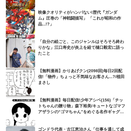
映像クオリティがハンパない!歴代『ガンダ
ム』圧巻の「神戦闘描写」 「これが昭和の作
品...!?」
「自分の絵ごと、このジャンルはそろそろ終わ
りかな」江口寿史が炎上を経て樋口毅宏に語っ
たこと
【無料漫画】かりあげクン(2098回)毎日2回配
信!「物件」ちょっと不気味なお客さん...?/植田
まさし
【無料漫画】毎日配信!少年アシベ(156)「チッ
トちゃんの贈り物」森下裕美/キュートなゴマフ
アザラシの“ゴマちゃん”をめぐる名作ギャグ4
コマ
ゴンドラ代表・古江恵治さん「仕事を通して成