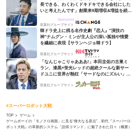
長できる、わくわくドキドキできる会社にした
いと考えたんです」創業来9期増収&増益を続け
るWebマーケティング会社のアイデンティティ
Sponsored
双葉社グループサイト
韓ドラ史上に残る名作史劇『恋人』”演技の
神”ナムグン・ミンが主人公の深い孤独や情愛
を繊細に表現【サランヘジョ韓ドラ】
双葉社グループサイト
「なんじゃこりゃあああ!」本田圭佑の古巣ミ
ラン、漆黒×蛍光レッドの超絶クールな新サー
ドユニに世界が熱狂「サードなのにズルい」
「こりゃかっけえわ」
双葉社グループサイト
#スーパーロボット大戦
TOP
ゲーム
ゲームボーイの「モノクロ画面」に見る“偉大なる原点”…初代『スーパーロ
ボット大戦』の革新的システム「説得コマンド」に魅了された日々（概要）