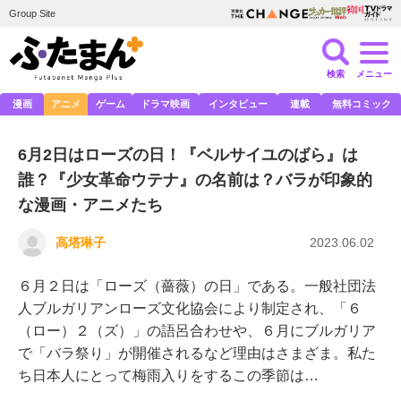
Group Site
検索
メニュー
漫画
アニメ
ゲーム
ドラマ映画
インタビュー
連載
無料コミック
6月2日はローズの日！『ベルサイユのばら』は
誰？『少女革命ウテナ』の名前は？バラが印象的
な漫画・アニメたち
高塔琳子
2023.06.02
６月２日は「ローズ（薔薇）の日」である。一般社団法
人ブルガリアンローズ文化協会により制定され、「６
（ロー）２（ズ）」の語呂合わせや、６月にブルガリア
で「バラ祭り」が開催されるなど理由はさまざま。私た
ち日本人にとって梅雨入りをするこの季節は…