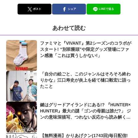
ポスト
シェア
LINEで送る
あわせて読む
ファミマと『VIVANT』第2シーズンのコラボが
スタート! “別班饅頭”や限定グッズ登場にファ
ン感激「これは買うしかない!」
「自分の絵ごと、このジャンルはそろそろ終わ
りかな」江口寿史が炎上を経て樋口毅宏に語っ
たこと
鍵はグリードアイランドにある!? 『HUNTER×
HUNTER』最大の謎「ゴンの母親は誰だ?」 ジ
ンの意味深描写、つれない反応から読み解く候
補キャラとは
【無料漫画】かりあげクン(1743回)毎日配信!