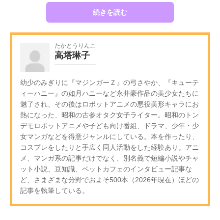
続きを読む
たかとうりんこ
高塔琳子
幼少のみぎりに『マジンガーＺ』の弓さやか、『キューテ
ィーハニー』の如月ハニーなど永井豪作品の美少女たちに
魅了され、その後はロボットアニメの悪役美形キャラにお
熱になった、昭和の古参オタク女子ライター。昭和のトン
デモロボットアニメや子ども向け番組、ドラマ、少年・少
女マンガなどを得意ジャンルにしている。本を作ったり、
コスプレをしたりと手広く同人活動をした経験あり。アニ
メ、マンガ系の記事だけでなく、別名義で短編小説やチャ
ット小説、豆知識、ペットカフェのインタビュー記事な
ど、さまざまな分野でおよそ500本（2026年現在）ほどの
記事を執筆している。