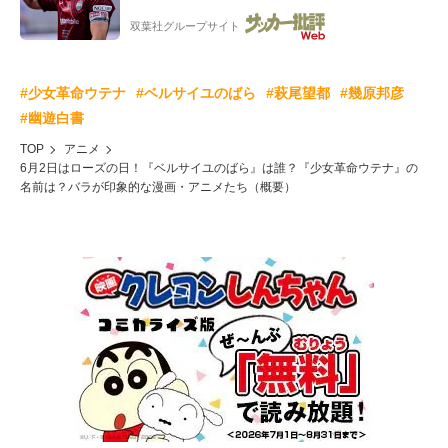
制」の大激論】(4)
双葉社グループサイト
#少女革命ウテナ
#ベルサイユのばら
#萩尾望都
#幾原邦彦
#幽遊白書
TOP
アニメ
6月2日はローズの日！『ベルサイユのばら』は誰？『少女革命ウテナ』の
名前は？バラが印象的な漫画・アニメたち（概要）