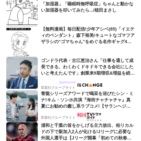
「加湿器」「睡眠時無呼吸症」ちゃんと動かな
い加湿器を叩いてみたら.../植田まさし
【無料漫画】毎日配信!少年アシベ(85)「イエテ
ィのペンダント」森下裕美/キュートなゴマフア
ザラシの“ゴマちゃん”をめぐる名作ギャグ4コ
マ
ゴンドラ代表・古江恵治さん「仕事を通して成
長できる、わくわくドキドキできる会社にした
いと考えたんです」創業来9期増収&増益を続け
るWebマーケティング会社のアイデンティティ
Sponsored
双葉社グループサイト
青龍シリーズアワードで喝采を浴びたシン・ミ
ナ!キム・ソンホ共演『海街チャチャチャ』真
夏にお勧めの癒し系ラブコメ!【サランヘジョ
韓ドラ】
双葉社グループサイト
浦和と千葉の首をかしげる主力放出、柏リカル
ドの下で新加入2人が化ける!Jリーグに必要な
外国人選手は【Jリーグ開幕「初めての秋春