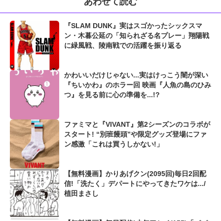
あわせて読む
『SLAM DUNK』実はスゴかったシックスマ
ン・木暮公延の「知られざる名プレー」翔陽戦
に緑風戦、陵南戦での活躍を振り返る
かわいいだけじゃない...実はけっこう闇が深い
『ちいかわ』のホラー回 映画『人魚の島のひみ
つ』を見る前に心の準備を...!?
ファミマと『VIVANT』第2シーズンのコラボが
スタート! “別班饅頭”や限定グッズ登場にファ
ン感激「これは買うしかない!」
【無料漫画】かりあげクン(2095回)毎日2回配
信!「洗たく」デパートにやってきたワケは.../
植田まさし