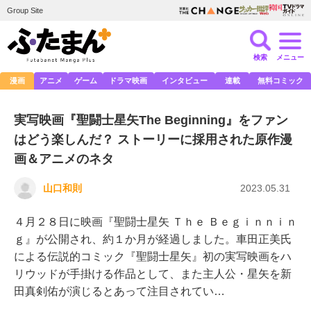
Group Site
検索
メニュー
漫画
アニメ
ゲーム
ドラマ映画
インタビュー
連載
無料コミック
実写映画『聖闘士星矢The Beginning』をファン
はどう楽しんだ？ ストーリーに採用された原作漫
画＆アニメのネタ
山口和則
2023.05.31
４月２８日に映画『聖闘士星矢 Ｔｈｅ Ｂｅｇｉｎｎｉｎ
ｇ』が公開され、約１か月が経過しました。車田正美氏
による伝説的コミック『聖闘士星矢』初の実写映画をハ
リウッドが手掛ける作品として、また主人公・星矢を新
田真剣佑が演じるとあって注目されてい…