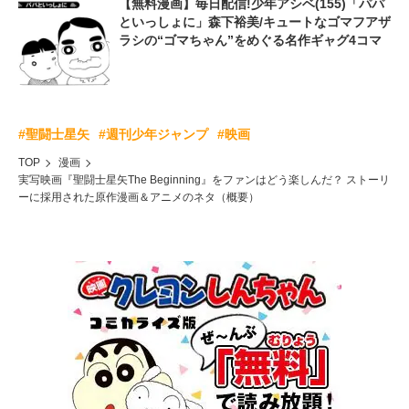
【無料漫画】毎日配信!少年アシベ(155)「パパ
といっしょに」森下裕美/キュートなゴマフアザ
ラシの“ゴマちゃん”をめぐる名作ギャグ4コマ
#聖闘士星矢
#週刊少年ジャンプ
#映画
TOP
漫画
実写映画『聖闘士星矢The Beginning』をファンはどう楽しんだ？ ストーリ
ーに採用された原作漫画＆アニメのネタ（概要）