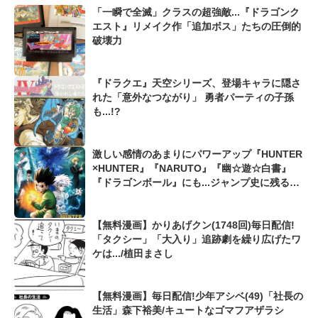
「一瞬で全滅」クラスの超強敵...『ドラゴンク
エスト』リメイク作「追加ボス」たちの圧倒的
破壊力
『ドラクエ』天空シリーズ、登場キャラに隠さ
れた「意外なつながり」 勇者パーティの子孫
も...!?
激しい感情のあまりにパワーアップ『HUNTER
×HUNTER』『NARUTO』『幽☆遊☆白書』
『ドラゴンボール』にも...ジャンプ史に残る
「主人公のブチ切れ覚醒シーン」
【無料漫画】かりあげクン(1748回)毎日配信!
「タクシー」「大入り」追跡劇を繰り広げたワ
ケは.../植田まさし
【無料漫画】毎日配信!少年アシベ(49)「社長の
生活」森下裕美/キュートなゴマフアザラシ