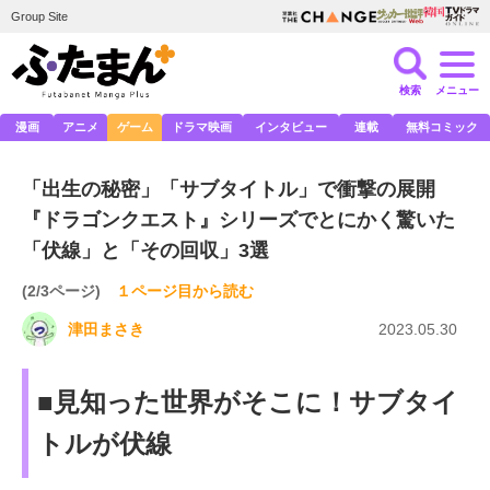
Group Site
検索
メニュー
漫画
アニメ
ゲーム
ドラマ映画
インタビュー
連載
無料コミック
「出生の秘密」「サブタイトル」で衝撃の展開
『ドラゴンクエスト』シリーズでとにかく驚いた
「伏線」と「その回収」3選
(2/3ページ)
１ページ目から読む
津田まさき
2023.05.30
■見知った世界がそこに！サブタイ
トルが伏線