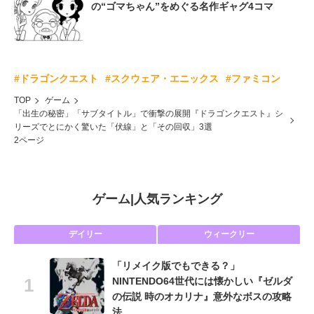
の“ゴマちゃん”をめぐる名作ギャグ4コマ
#ドラゴンクエスト
#スクウェア・エニックス
#ファミコン
TOP
ゲーム
「出生の秘密」「サブタイトル」で衝撃の展開『ドラゴンクエスト』シ
リーズでとにかく驚いた「伏線」と「その回収」3選
2ページ
ゲーム
|
人気ランキング
デイリー
ウィークリー
「リメイク版でもできる？」
NINTENDO64世代には懐かしい『ゼルダ
の伝説 時のオカリナ』意外なボスの攻略
法