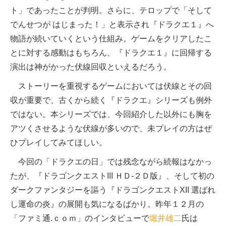
ト」であったことが判明。さらに、テロップで「そして
でんせつが はじまった！」と表示され『ドラクエ１』へ
物語が続いていくという仕組み。ゲームをクリアしたこ
とに対する感動はもちろん、『ドラクエ１』に回帰する
演出は神がかった伏線回収といえるだろう。
ストーリーを重視するゲームにおいては伏線とその回
収が重要で、古くから続く『ドラクエ』シリーズも例外
ではない。本シリーズでは、今回紹介した以外にも胸を
アツくさせるような伏線が多いので、未プレイの方はぜ
ひプレイしてみてほしい。
今回の「ドラクエの日」では残念ながら続報はなかっ
たが、『ドラゴンクエストIII ＨＤ-２Ｄ版』、そして初の
ダークファンタジーを謳う『ドラゴンクエストXII 選ばれ
し運命の炎』の展開も気になるばかり。昨年１２月の
「ファミ通.ｃｏｍ」のインタビューで
堀井雄二
氏は