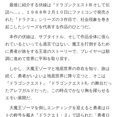
最後に紹介する伏線は『ドラゴンクエストIII そして伝
説へ…』。１９８８年２月１０日にファミコンで発売さ
れた『ドラクエ』シリーズの３作目で、社会現象を巻き
起こしたシリーズを代表する作品のひとつだ。
本作の伏線は、サブタイトル、そして作品全体に張ら
れているといっても過言ではない。魔王を打倒するため
に勇者が旅をする王道のストーリーで、プレイヤーは順
調に進めて世界に平和を取り戻す。
しかし、大魔王ゾーマと地底世界の存在を知り、旅は
続く。勇者がいよいよ地底世界に降り立つと、そこは
『ドラゴンクエスト』『ドラゴンクエストII』の舞台だっ
たアレフガルドだった。この時点でかなり胸を躍らせる
エモい展開だ。
大魔王ゾーマを倒しエンディングを迎えると勇者はロ
トの称号を戴き『ドラクエ１・２』で語られた「勇者ロ