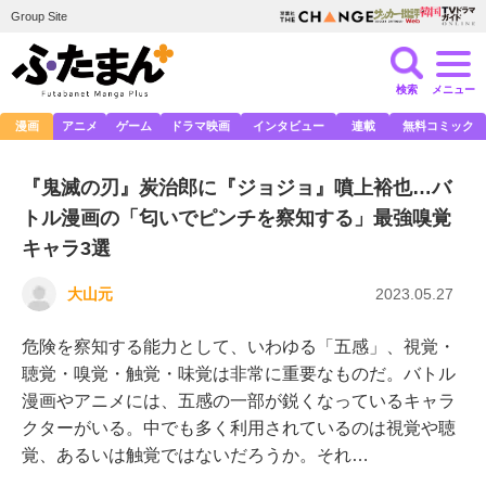
Group Site
検索
メニュー
漫画
アニメ
ゲーム
ドラマ映画
インタビュー
連載
無料コミック
『鬼滅の刃』炭治郎に『ジョジョ』噴上裕也…バ
トル漫画の「匂いでピンチを察知する」最強嗅覚
キャラ3選
大山元
2023.05.27
危険を察知する能力として、いわゆる「五感」、視覚・
聴覚・嗅覚・触覚・味覚は非常に重要なものだ。バトル
漫画やアニメには、五感の一部が鋭くなっているキャラ
クターがいる。中でも多く利用されているのは視覚や聴
覚、あるいは触覚ではないだろうか。それ…