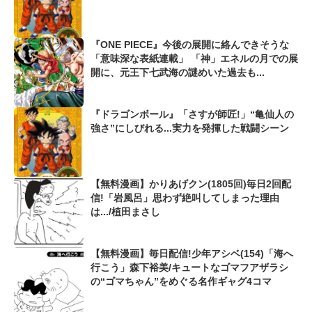
『ONE PIECE』今後の展開に絡んできそうな
「意味深な表紙連載」 「神」エネルの月での展
開に、元王下七武海の謎めいた過去も...
『ドラゴンボール』「さすが師匠!」“亀仙人の
強さ”にしびれる...実力を発揮した戦闘シーン
【無料漫画】かりあげクン(1805回)毎日2回配
信!「岩風呂」思わず絶叫してしまった理由
は.../植田まさし
【無料漫画】毎日配信!少年アシベ(154)「海へ
行こう」森下裕美/キュートなゴマフアザラシ
の“ゴマちゃん”をめぐる名作ギャグ4コマ