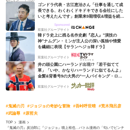
ゴンドラ代表・古江恵治さん「仕事を通して成
長できる、わくわくドキドキできる会社にした
いと考えたんです」創業来9期増収&増益を続け
るWebマーケティング会社のアイデンティティ
Sponsored
双葉社グループサイト
韓ドラ史上に残る名作史劇『恋人』”演技の
神”ナムグン・ミンが主人公の深い孤独や情愛
を繊細に表現【サランヘジョ韓ドラ】
双葉社グループサイト
井の頭公園にハーランド出現!?「若干似てて
草」「いや、かなりハーランドに似てるんよ」
金髪&背番号9の大男の“一人バイキング・ロ
ー”映像が話題!「元気をもらった」
双葉社グループサイト
#鬼滅の刃
#ジョジョの奇妙な冒険
#吾峠呼世晴
#荒木飛呂彦
#武論尊
#原哲夫
TOP
漫画
『鬼滅の刃』炭治郎に『ジョジョ』噴上裕也…バトル漫画の「匂いでピンチ