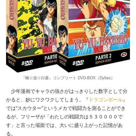
『幽☆遊☆白書』コンプリート DVD-BOX（Dybex）
少年漫画でキャラの強さがはっきりした数字として分
かると、妙にワクワクしてしまう。『
ドラゴンボール
』
では“スカウター”というメカで戦闘力を測ることができ
るが、フリーザが「わたしの戦闘力は５３００００で
す」と言った場面では、大いに盛り上がった記憶があ
る。