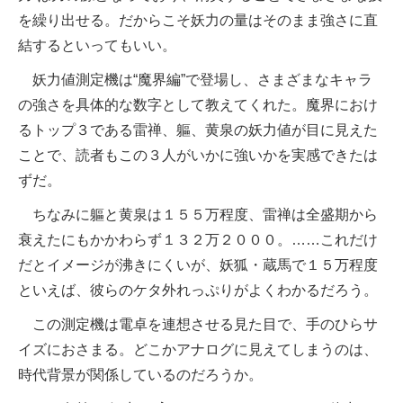
を繰り出せる。だからこそ妖力の量はそのまま強さに直
結するといってもいい。
妖力値測定機は“魔界編”で登場し、さまざまなキャラ
の強さを具体的な数字として教えてくれた。魔界におけ
るトップ３である雷禅、軀、黄泉の妖力値が目に見えた
ことで、読者もこの３人がいかに強いかを実感できたは
ずだ。
ちなみに軀と黄泉は１５５万程度、雷禅は全盛期から
衰えたにもかかわらず１３２万２０００。……これだけ
だとイメージが沸きにくいが、妖狐・蔵馬で１５万程度
といえば、彼らのケタ外れっぷりがよくわかるだろう。
この測定機は電卓を連想させる見た目で、手のひらサ
イズにおさまる。どこかアナログに見えてしまうのは、
時代背景が関係しているのだろうか。