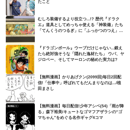
たこと
むしろ装備するより役立つ...!? 歴代『ドラク
エ』道具としてめっちゃ使える「神装備」たち
「てんくうのつるぎ」に「ふっかつのつえ」
も...
『ドラゴンボール』ウーブだけじゃない...鍛え
たら絶対強そうな「隠れた逸材たち」 ウパ、ヤ
ジロベー、そしてマーロンの秘めた実力は?
【無料漫画】かりあげクン(2099回)毎日2回配
信!「仕事中」呼ばれてもだんまりなのは.../植
田まさし
【無料漫画】毎日配信!少年アシベ(54)「雨が降
る」森下裕美/キュートなゴマフアザラシの“ゴ
マちゃん”をめぐる名作ギャグ4コマ