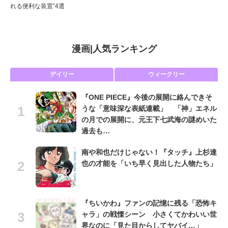
れる便利な装置”4選
漫画
|
人気ランキング
デイリー
ウィークリー
『ONE PIECE』今後の展開に絡んできそ
うな「意味深な表紙連載」 「神」エネル
の月での展開に、元王下七武海の謎めいた
過去も…
南や和也だけじゃない！『タッチ』上杉達
也の才能を「いち早く見出した人物たち」
『ちいかわ』ファンの記憶に残る「恐怖キ
ャラ」の戦慄シーン 小さくてかわいい世
界なのに「見た目からしてヤバイ…」