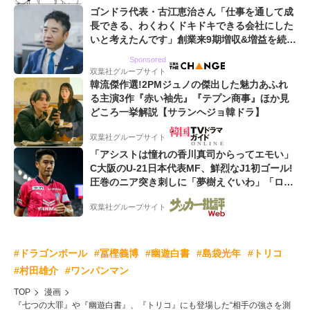
ゴンドラ代表・古江恵治さん「仕事を通して成
長できる、わくわくドキドキできる会社にした
いと考えたんです」創業来9期増収&増益を続け
るWebマーケティング会社のアイデンティティ
Sponsored
双葉社グループサイト
韓流傑作選!2PMジュノの傑出した魅力あふれ
る主演3作『赤い袖先』『テプン商事』ほか見
どころ一挙解説【サランヘジョ韓ドラ】
双葉社グループサイト
「アシストは憧れの香川真司からってエモい」
C大阪のU-21日本代表MF、鮮烈なJ1初ゴール!
圧巻のニア突き刺しに「夢樹えぐいわ」「ロス
五輪頼むぞ」
双葉社グループサイト
#ドラゴンボール
#冨樫義博
#幽遊白書
#島袋光年
#トリコ
#村田雄介
#ワンパンマン
TOP
漫画
『七つの大罪』や『幽遊白書』、『トリコ』にも登場した“相手の強さを測