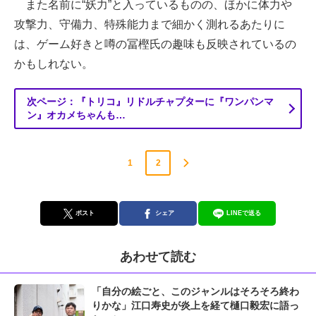
また名前に“妖力”と入っているものの、ほかに体力や
攻撃力、守備力、特殊能力まで細かく測れるあたりに
は、ゲーム好きと噂の冨樫氏の趣味も反映されているの
かもしれない。
次ページ：『トリコ』リドルチャプターに『ワンパンマ
ン』オカメちゃんも…
1
2
ポスト
シェア
LINEで送る
あわせて読む
「自分の絵ごと、このジャンルはそろそろ終わ
りかな」江口寿史が炎上を経て樋口毅宏に語っ