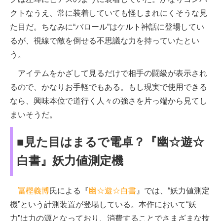
クトなうえ、常に装着していても怪しまれにくそうな見
た目だ。ちなみに“バロール”はケルト神話に登場してい
るが、視線で敵を倒せる不思議な力を持っていたとい
う。
アイテムをかざして見るだけで相手の闘級が表示され
るので、かなりお手軽でもある。もし現実で使用できる
なら、興味本位で道行く人々の強さを片っ端から見てし
まいそうだ。
■見た目はまるで電卓？『幽☆遊☆
白書』妖力値測定機
冨樫義博
氏による『
幽☆遊☆白書
』では、“妖力値測定
機”という計測装置が登場している。本作において“妖
力”は力の源となっており、消費することでさまざまな技