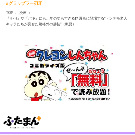
#グラップラー刃牙
TOP
漫画
『H×H』や『バキ』にも…年の功もすぎる!? 漫画に登場する“トンデモ老人
キャラたちが見せた規格外の凄技”（概要）