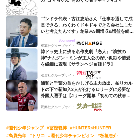
の“ゴマちゃん”をめぐる名作ギャグ4コマ
ゴンドラ代表・古江恵治さん「仕事を通して成
長できる、わくわくドキドキできる会社にした
いと考えたんです」創業来9期増収&増益を続け
るWebマーケティング会社のアイデンティティ
Sponsored
双葉社グループサイト
韓ドラ史上に残る名作史劇『恋人』”演技の
神”ナムグン・ミンが主人公の深い孤独や情愛
を繊細に表現【サランヘジョ韓ドラ】
双葉社グループサイト
浦和と千葉の首をかしげる主力放出、柏リカル
ドの下で新加入2人が化ける!Jリーグに必要な
外国人選手は【Jリーグ開幕「初めての秋春
制」の大激論】(4)
双葉社グループサイト
#週刊少年ジャンプ
#冨樫義博
#HUNTER×HUNTER
#島袋光年
#トリコ
#週刊少年チャンピオン
#板垣恵介