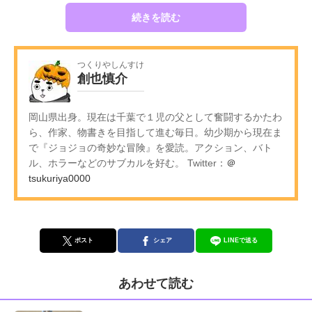
続きを読む
つくりやしんすけ
創也慎介
岡山県出身。現在は千葉で１児の父として奮闘するかたわ
ら、作家、物書きを目指して進む毎日。幼少期から現在ま
で『ジョジョの奇妙な冒険』を愛読。アクション、バト
ル、ホラーなどのサブカルを好む。 Twitter：
＠
tsukuriya0000
ポスト
シェア
LINEで送る
あわせて読む