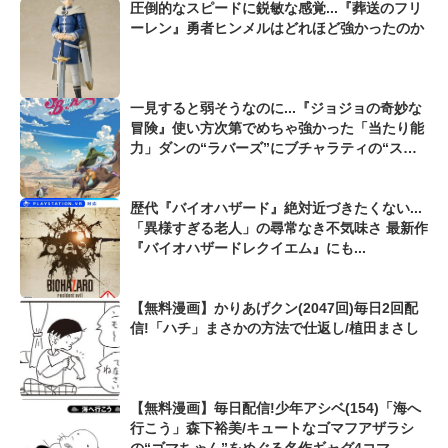
圧倒的なスピードに鋭敏な感覚...『葬送のフリ
ーレン』勇者ヒンメルはどれほど強かったのか
一見すると弱そうなのに...『ジョジョの奇妙な
冒険』使い方次第でめちゃ強かった「当たり能
力」ダンの“ラバーズ”にブチャラティの“ステ
ィッキィ・フィンガーズ”、マジェントの“20th
Century BOY”も...
歴代『バイオハザード』絶対近づきたくない...
「異様すぎる老人」の尋常なき不気味さ 最新作
『バイオハザードレクイエム』にも...
【無料漫画】かりあげクン(2047回)毎日2回配
信!「ハチ」まさかの方法で仕返し/植田まさし
【無料漫画】毎日配信!少年アシベ(154)「海へ
行こう」森下裕美/キュートなゴマフアザラシ