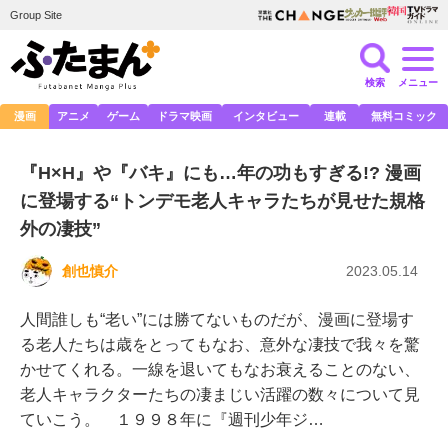
Group Site
検索
メニュー
漫画
アニメ
ゲーム
ドラマ映画
インタビュー
連載
無料コミック
『H×H』や『バキ』にも…年の功もすぎる!? 漫画
に登場する“トンデモ老人キャラたちが見せた規格
外の凄技”
創也慎介
2023.05.14
人間誰しも“老い”には勝てないものだが、漫画に登場す
る老人たちは歳をとってもなお、意外な凄技で我々を驚
かせてくれる。一線を退いてもなお衰えることのない、
老人キャラクターたちの凄まじい活躍の数々について見
ていこう。 １９９８年に『週刊少年ジ…