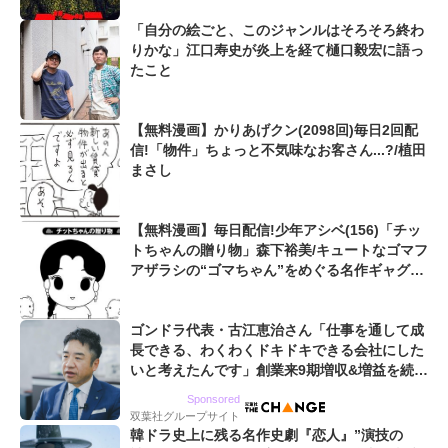
「自分の絵ごと、このジャンルはそろそろ終わ
りかな」江口寿史が炎上を経て樋口毅宏に語っ
たこと
【無料漫画】かりあげクン(2098回)毎日2回配
信!「物件」ちょっと不気味なお客さん...?/植田
まさし
【無料漫画】毎日配信!少年アシベ(156)「チッ
トちゃんの贈り物」森下裕美/キュートなゴマフ
アザラシの“ゴマちゃん”をめぐる名作ギャグ4
コマ
ゴンドラ代表・古江恵治さん「仕事を通して成
長できる、わくわくドキドキできる会社にした
いと考えたんです」創業来9期増収&増益を続け
るWebマーケティング会社のアイデンティティ
Sponsored
双葉社グループサイト
韓ドラ史上に残る名作史劇『恋人』”演技の