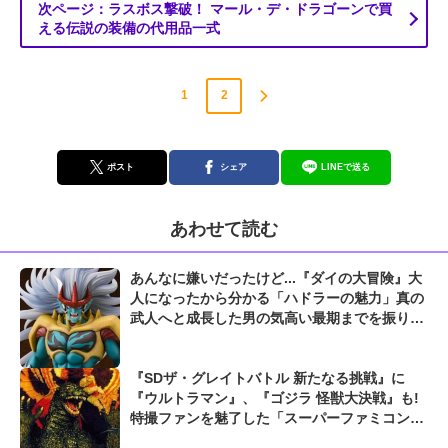
次ページ：ラスボス撃破！ マール・デ・ドラゴーンで買
える伝説の装備の代用品一式
1
2
ポスト
シェア
LINEで送る
あわせて読む
あんなに嫌いだったけど...『ダイの大冒険』大
人になったから分かる「ハドラーの魅力」真の
武人へと成長した男の気高い最期までを振り返
る
『SDザ・グレイトバトル 新たなる挑戦』に
『ウルトラマン』、『ゴジラ 怪獣大決戦』も!
特撮ファンを魅了した「スーパーファミコンの
神ゲー」