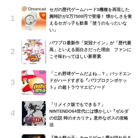
セガの歴代ゲームハード3機種を再現した
腕時計が2万7500円で登場！ 懐かしさを覚
えるセガっ子も歓喜「使うのもったいな
い」
パワプロ最新作「栄冠ナイン」が「歴代最
高」といえる面白さだった理由 ファンに
こそ味わってほしい新要素
「これ野球ゲームだよね…？」バッドエン
ドがハードすぎる『パワプロクンポケッ
ト』の超トラウマエピソード
「リメイク版でもできる？」
NINTENDO64世代には懐かしい『ゼルダ
の伝説 時のオカリナ』意外なボスの攻略
法
『遊☆戯☆王』カードゲーム愛が溢れ出る