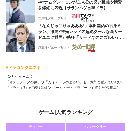
神”ナムグン・ミンが主人公の深い孤独や情愛
を繊細に表現【サランヘジョ韓ドラ】
双葉社グループサイト
「なんじゃこりゃあああ!」本田圭佑の古巣ミ
ラン、漆黒×蛍光レッドの超絶クールな新サー
ドユニに世界が熱狂「サードなのにズルい」
「こりゃかっけえわ」
双葉社グループサイト
#ドラゴンクエスト
TOP
ゲーム
「オチェアーノの剣」や「ガイアーラのよろい」も…意外と覚えていない
『ドラクエ7』の“伝説装備”とマール・デ・ドラゴーンで買えた“代用品”
ゲーム
|
人気ランキング
デイリー
ウィークリー