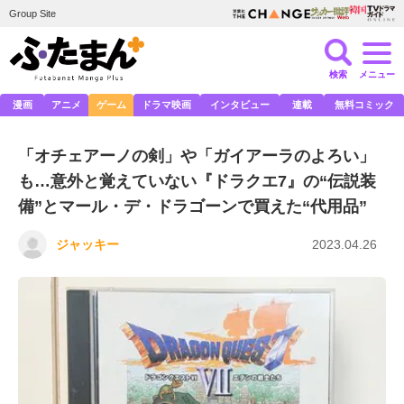
Group Site
検索
メニュー
漫画
アニメ
ゲーム
ドラマ映画
インタビュー
連載
無料コミック
「オチェアーノの剣」や「ガイアーラのよろい」
も…意外と覚えていない『ドラクエ7』の“伝説装
備”とマール・デ・ドラゴーンで買えた“代用品”
ジャッキー
2023.04.26