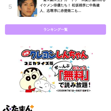
イケメン俳優たち！ 松坂桃李に中島健
人、志尊淳に赤楚衛二も…
ランキング一覧