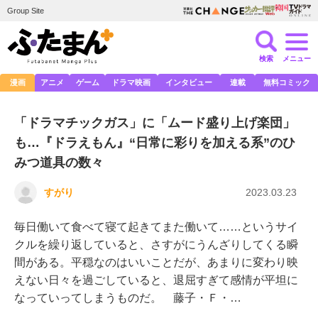
Group Site
検索
メニュー
漫画
アニメ
ゲーム
ドラマ映画
インタビュー
連載
無料コミック
「ドラマチックガス」に「ムード盛り上げ楽団」
も…『ドラえもん』“日常に彩りを加える系”のひ
みつ道具の数々
すがり
2023.03.23
毎日働いて食べて寝て起きてまた働いて……というサイ
クルを繰り返していると、さすがにうんざりしてくる瞬
間がある。平穏なのはいいことだが、あまりに変わり映
えない日々を過ごしていると、退屈すぎて感情が平坦に
なっていってしまうものだ。 藤子・Ｆ・…