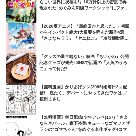
らしい世界に祝福を!』10万針以上の密度で再
現された“めぐみん刺繍ワークシャツ”にファン
も感動
【2026夏アニメ】「最終回かと思った...」初回
からインパクト絶大!大反響を呼んだ新作4選
『さよならララ』『ヤニねこ』『攻殻機動隊』
も
「グッズの量半端ない」映画『ちいかわ』公開
記念グッズが発売! SNSで話題の「人魚のうろ
こ」って何だ?
【無料漫画】かりあげクン(2095回)毎日2回配
信!「洗たく」デパートにやってきたワケは.../
植田まさし
【無料漫画】毎日配信!少年アシベ(157)「さよ
ならネパール」森下裕美/キュートなゴマフアザ
ラシの“ゴマちゃん”をめぐる名作ギャグ4コマ