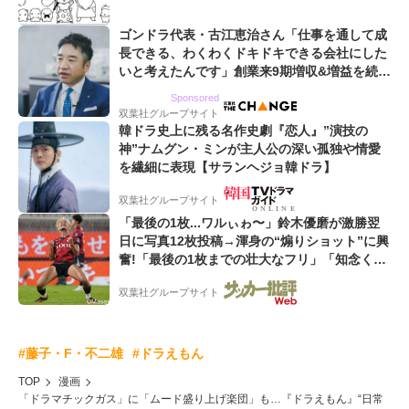
ゴンドラ代表・古江恵治さん「仕事を通して成
長できる、わくわくドキドキできる会社にした
いと考えたんです」創業来9期増収&増益を続け
るWebマーケティング会社のアイデンティティ
Sponsored
双葉社グループサイト
韓ドラ史上に残る名作史劇『恋人』”演技の
神”ナムグン・ミンが主人公の深い孤独や情愛
を繊細に表現【サランヘジョ韓ドラ】
双葉社グループサイト
「最後の1枚...ワルぃゎ〜」鈴木優磨が激勝翌
日に写真12枚投稿→渾身の“煽りショット”に興
奮!「最後の1枚までの壮大なフリ」「知念くん
のことどんだけ好きなんよw」
双葉社グループサイト
#藤子・F・不二雄
#ドラえもん
TOP
漫画
「ドラマチックガス」に「ムード盛り上げ楽団」も…『ドラえもん』“日常