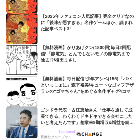
【2025年ファミコン人気記事】完全クリアなの
に「後味が悪すぎる」名作ゲームほか、読まれ
た記事ベスト3!
【無料漫画】かりあげクン(1800回)毎日2回配
信!「静電気」とんでもないモノの静電気まで
除去!?/植田まさし
【無料漫画】毎日配信!少年アシベ(155)「パパ
といっしょに」森下裕美/キュートなゴマフアザ
ラシの“ゴマちゃん”をめぐる名作ギャグ4コマ
ゴンドラ代表・古江恵治さん「仕事を通して成
長できる、わくわくドキドキできる会社にした
いと考えたんです」創業来9期増収&増益を続け
るWebマーケティング会社のアイデンティティ
Sponsored
双葉社グループサイト