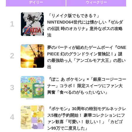
デイリー
ウィークリー
「リメイク版でもできる？」
NINTENDO64世代には懐かしい『ゼルダ
の伝説 時のオカリナ』意外なボスの攻略
法
夢のパーティが組めたゲームボーイ『ONE
PIECE 幻のグランドライン冒険記！』謎
の最強助っ人「アンゴルモア大王」の思い
出
『ぽこ あ ポケモン』×「銀座コージーコー
ナー」コラボ！ 限定スイーツにファン大
興奮「食べるのがもったいない」
『ポケモン』30周年の特別モデルネックレ
ス5種が予約開始！ 豪華コレクションにフ
ァン歓喜「可愛い！ 欲しい！」「カビゴ
ン99万で二度見した」