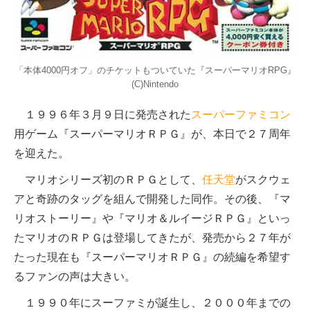
「本体4000円オフ」のチケットもついていた『スーパーマリオRPG』
(C)Nintendo
１９９６年３月９日に発売された
スーパーファミコン
用ゲーム『スーパーマリオＲＰＧ』が、本日で２７周年
を迎えた。
マリオシリーズ初のＲＰＧとして、
任天堂
がスクウェ
アと奇跡のタッグを組んで開発した同作。その後、『マ
リオストーリー』や『マリオ＆ルイージＲＰＧ』といっ
たマリオのＲＰＧは登場してきたが、発売から２７年が
たった現在も『スーパーマリオＲＰＧ』の続編を希望す
るファンの声は大きい。
１９９０年にスーファミが誕生し、２０００年までの