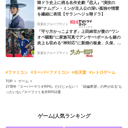
韓ドラ史上に残る名作史劇『恋人』”演技の
神”ナムグン・ミンが主人公の深い孤独や情愛
を繊細に表現【サランヘジョ韓ドラ】
双葉社グループサイト
「守り方かっこよすぎ」上田綺世が妻の“ワン
オペ騒動”に家族写真でアンサー!ボールも嫁の
炎上も収める“神対応”に新婚の板倉、久保、長
友夫妻も続々エール!
双葉社グループサイト
#ファミコン
#スーパーファミコン
#任天堂
#レトロゲーム
TOP
ゲーム
27周年『スーパーマリオRPG』だけじゃない！ 「続編希望」の声が出る“も
ったいない”スーファミ名作RPG3選
ゲーム
|
人気ランキング