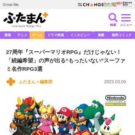
Group Site
検索
メニュー
漫画
アニメ
ゲーム
ドラマ映画
インタビュー
連載
無料コミック
27周年『スーパーマリオRPG』だけじゃない！
「続編希望」の声が出る“もったいない”スーファ
ミ名作RPG3選
ふたまん＋編集部
2023.03.09