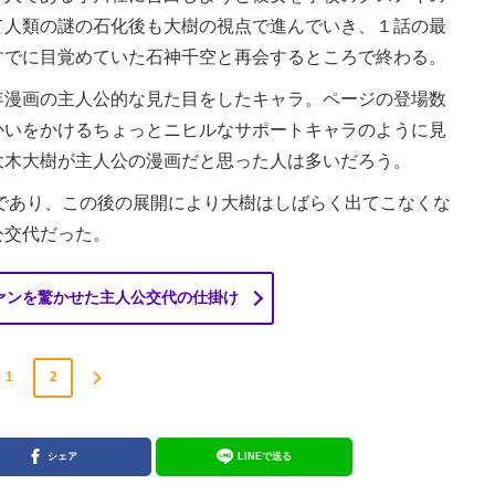
て人類の謎の石化後も大樹の視点で進んでいき、１話の最
すでに目覚めていた石神千空と再会するところで終わる。
漫画の主人公的な見た目をしたキャラ。ページの登場数
かいをかけるちょっとニヒルなサポートキャラのように見
大木大樹が主人公の漫画だと思った人は多いだろう。
であり、この後の展開により大樹はしばらく出てこなくな
公交代だった。
ァンを驚かせた主人公交代の仕掛け
1
2
シェア
LINEで送る