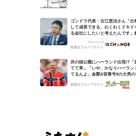
ゴンドラ代表・古江恵治さん「仕
して成長できる、わくわくドキド
る会社にしたいと考えたんです」
9期増収&増益を続けるWebマー
Sponsored
グ会社のアイデンティティ
双葉社グループサイト
井の頭公園にハーランド出現!?「
てて草」「いや、かなりハーラン
てるんよ」金髪&背番号9の大男の
バイキング・ロー”映像が話題!「
双葉社グループサイト
もらった」