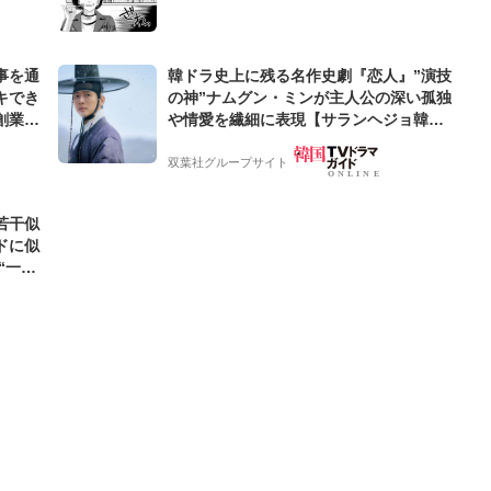
事を通
韓ドラ史上に残る名作史劇『恋人』”演技
キでき
の神”ナムグン・ミンが主人公の深い孤独
創業来
や情愛を繊細に表現【サランヘジョ韓ド
ケティン
ラ】
双葉社グループサイト
若干似
ドに似
“一人
元気を