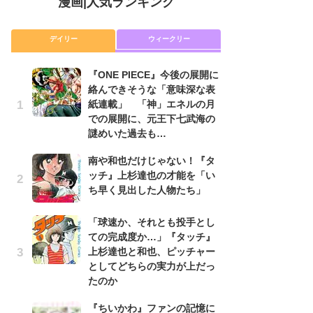
漫画
|
人気ランキング
デイリー
ウィークリー
『ONE PIECE』今後の展開に
舞
絡んできそうな「意味深な表
編
紙連載」 「神」エネルの月
禁
での展開に、元王下七武海の
「
謎めいた過去も…
連
南や和也だけじゃない！『タ
『O
ッチ』上杉達也の才能を「い
絡
ち早く見出した人物たち」
紙
で
謎
「球速か、それとも投手とし
ての完成度か…」『タッチ』
令
上杉達也と和也、ピッチャー
た!
としてどちらの実力が上だっ
前
たのか
ト
ド
『ちいかわ』ファンの記憶に