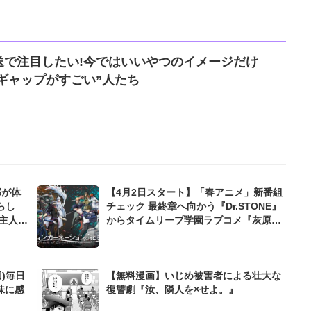
送で注目したい!今ではいいやつのイメージだけ
のギャップがすごい”人たち
郎が体
【4月2日スタート】「春アニメ」新番組
らし
チェック 最終章へ向かう『Dr.STONE』
主人公
からタイムリープ学園ラブコメ『灰原く
んの強くて青春ニューゲーム』まで
)毎日
【無料漫画】いじめ被害者による壮大な
味に感
復讐劇『汝、隣人を×せよ。』