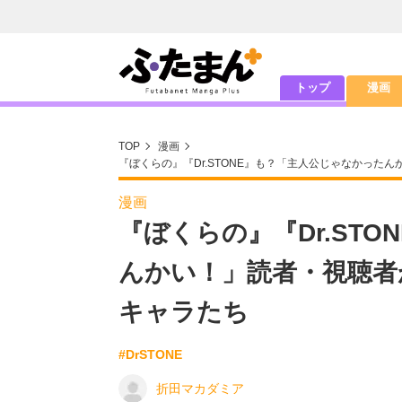
トップ
漫画
TOP
漫画
『ぼくらの』『Dr.STONE』も？「主人公じゃなかった
漫画
『ぼくらの』『Dr.ST
んかい！」読者・視聴者
キャラたち
#DrSTONE
折田マカダミア