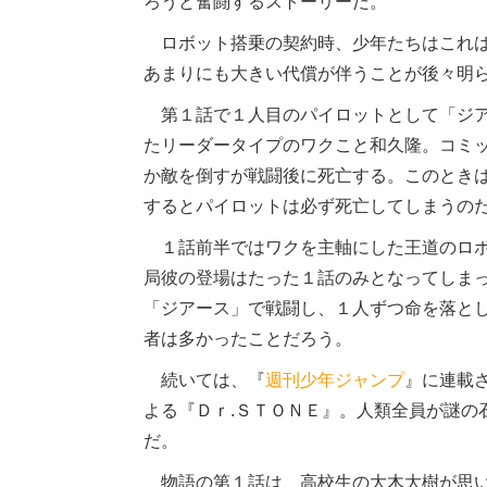
ろうと奮闘するストーリーだ。
ロボット搭乗の契約時、少年たちはこれは
あまりにも大きい代償が伴うことが後々明
第１話で１人目のパイロットとして「ジア
たリーダータイプのワクこと和久隆。コミ
か敵を倒すが戦闘後に死亡する。このとき
するとパイロットは必ず死亡してしまうの
１話前半ではワクを主軸にした王道のロボ
局彼の登場はたった１話のみとなってしま
「ジアース」で戦闘し、１人ずつ命を落と
者は多かったことだろう。
続いては、『
週刊少年ジャンプ
』に連載
よる『Ｄｒ.ＳＴＯＮＥ』。人類全員が謎の
だ。
物語の第１話は、高校生の大木大樹が思い