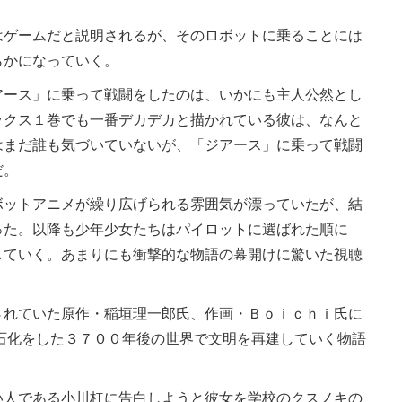
ゲームだと説明されるが、そのロボットに乗ることには
らかになっていく。
ース」に乗って戦闘をしたのは、いかにも主人公然とし
ックス１巻でも一番デカデカと描かれている彼は、なんと
はまだ誰も気づいていないが、「ジアース」に乗って戦闘
だ。
ットアニメが繰り広げられる雰囲気が漂っていたが、結
った。以降も少年少女たちはパイロットに選ばれた順に
していく。あまりにも衝撃的な物語の幕開けに驚いた視聴
されていた原作・稲垣理一郎氏、作画・Ｂｏｉｃｈｉ氏に
石化をした３７００年後の世界で文明を再建していく物語
人である小川杠に告白しようと彼女を学校のクスノキの