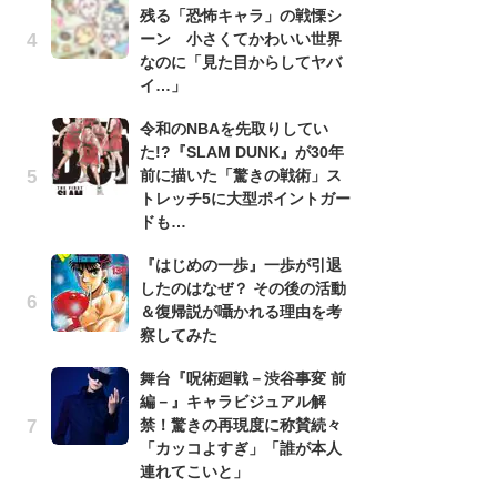
残る「恐怖キャラ」の戦慄シ
南
ーン 小さくてかわいい世界
ッ
なのに「見た目からしてヤバ
ち
イ…」
令和のNBAを先取りしてい
『
た!?『SLAM DUNK』が30年
残
前に描いた「驚きの戦術」ス
ー
トレッチ5に大型ポイントガー
な
ドも…
イ
『はじめの一歩』一歩が引退
『
したのはなぜ？ その後の活動
に
＆復帰説が囁かれる理由を考
も
察してみた
を
役
舞台『呪術廻戦－渋谷事変 前
編－』キャラビジュアル解
ア
禁！驚きの再現度に称賛続々
ー
「カッコよすぎ」「誰が本人
場
連れてこいと」
ァ