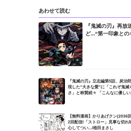
あわせて読む
『鬼滅の刃』再放
ど...“第一印象と
『鬼滅の刃』立志編第5話、炭治
現した“大きな愛”に「これぞ鬼滅
さ」と称賛続々 「こんなに優しい
いる?」
【無料漫画】かりあげクン(2036回
2回配信!「ストロー」見事な切れ
心してつい.../植田まさし