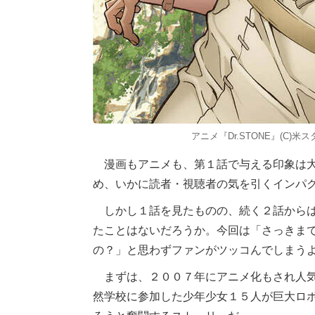
アニメ『Dr.STONE』(C)米ス
漫画もアニメも、第１話で与える印象は大
め、いかに読者・視聴者の気を引くインパ
しかし１話を見たものの、続く２話からは
たことはないだろうか。今回は「さっきまで
の？」と思わずファンがツッコんでしまう
まずは、２００７年にアニメ化もされ人気
然学校に参加した少年少女１５人が巨大ロ