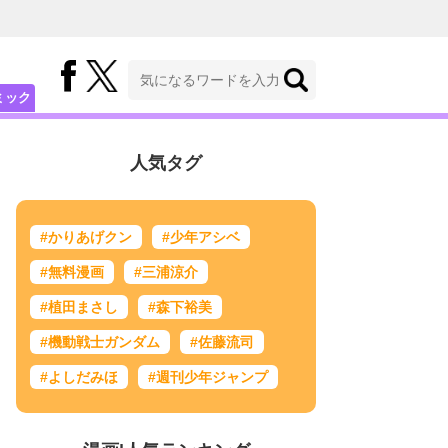
ミック
人気タグ
#かりあげクン
#少年アシベ
#無料漫画
#三浦涼介
#植田まさし
#森下裕美
#機動戦士ガンダム
#佐藤流司
#よしだみほ
#週刊少年ジャンプ