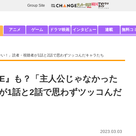
Group Site
アニメ
ゲーム
ドラマ映画
インタビュー
連載
無料コ
んかい！」読者・視聴者が1話と2話で思わずツッコんだキャラたち
ONE』も？「主人公じゃなかった
が1話と2話で思わずツッコんだ
2023.03.03