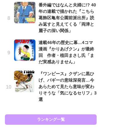
番外編ではなんと夫婦に!? 40
努
年の連載で描かれた『こちら
ジ
葛飾区亀有公園前派出所』読
鬼
み返すと見えてくる「両津と
の
麗子の深い関係」
怖
連載46年の歴史に幕…4コマ
代
漫画『かりあげクン』が最終
加
回 作者・植田まさし氏「ま
思
だ実感ありません」
「
『ワンピース』クザンに黒ひ
て
げ、バギーの意味深発言…今
上
あらためて見たら意味が変わ
と
りそうな「気になるセリフ」3
た
選
ラン
ランキング一覧