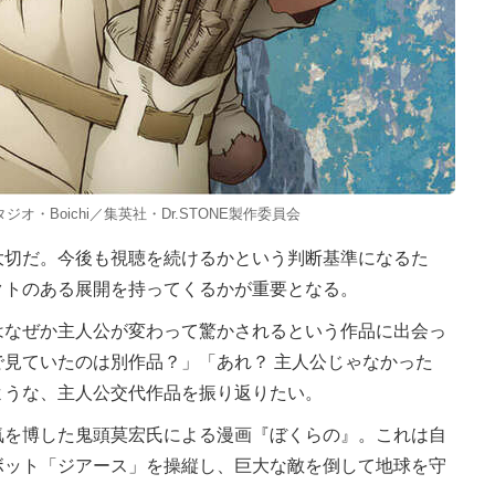
タジオ・Boichi／集英社・Dr.STONE製作委員会
切だ。今後も視聴を続けるかという判断基準になるた
クトのある展開を持ってくるかが重要となる。
なぜか主人公が変わって驚かされるという作品に出会っ
見ていたのは別作品？」「あれ？ 主人公じゃなかった
ような、主人公交代作品を振り返りたい。
を博した鬼頭莫宏氏による漫画『ぼくらの』。これは自
ボット「ジアース」を操縦し、巨大な敵を倒して地球を守