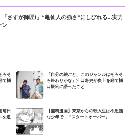
「さすが師匠!」“亀仙人の強さ”にしびれる...実力
ーン
そろそ
「自分の絵ごと、このジャンルはそろそ
経て樋
ろ終わりかな」江口寿史が炎上を経て樋
口毅宏に語ったこと
)毎日
【無料漫画】東京からの転入生は不思議
手を追
な少年で...『スタートオーバー』