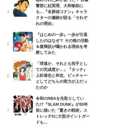
警部に妃英理、大和敢助に
南
も…『名探偵コナン』キャラ
ッ
クターの傷跡が語る「それぞ
ち
れの理由」
『はじめの一歩』一歩が引退
『
したのはなぜ？ その後の活動
残
＆復帰説が囁かれる理由を考
ー
察してみた
な
イ
「球速か、それとも投手とし
ての完成度か…」『タッチ』
『
上杉達也と和也、ピッチャー
に
としてどちらの実力が上だっ
も
たのか
を
役
令和のNBAを先取りしてい
た!?『SLAM DUNK』が30年
ア
前に描いた「驚きの戦術」ス
ー
トレッチ5に大型ポイントガー
場
ドも…
ァ