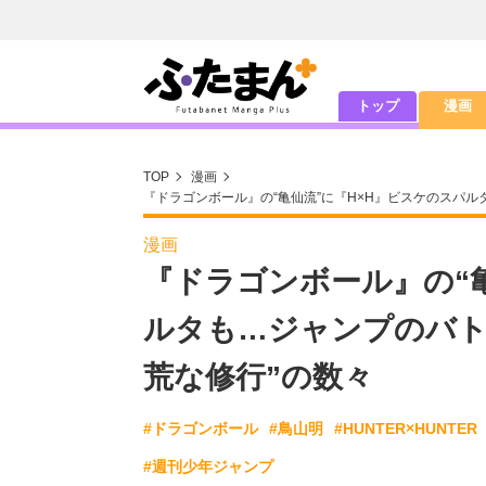
トップ
漫画
TOP
漫画
『ドラゴンボール』の“亀仙流”に『H×H』ビスケのスパ
漫画
『ドラゴンボール』の“
ルタも…ジャンプのバト
荒な修行”の数々
#ドラゴンボール
#鳥山明
#HUNTER×HUNTER
#週刊少年ジャンプ