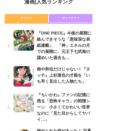
漫画
|
人気ランキング
デイリー
ウィークリー
『ONE PIECE』今後の展開に
舞
絡んできそうな「意味深な表
編
紙連載」 「神」エネルの月
禁
での展開に、元王下七武海の
「
謎めいた過去も…
連
南や和也だけじゃない！『タ
『O
ッチ』上杉達也の才能を「い
絡
ち早く見出した人物たち」
紙
で
謎
『ちいかわ』ファンの記憶に
残る「恐怖キャラ」の戦慄シ
令
ーン 小さくてかわいい世界
た!
なのに「見た目からしてヤバ
前
イ…」
ト
ド
秘められた絆があった！ 目暮