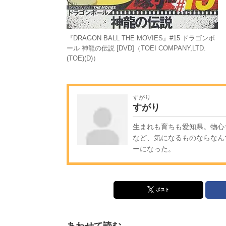
『DRAGON BALL THE MOVIES』#15 ドラゴンボ
ール 神龍の伝説 [DVD]（TOEI COMPANY,LTD.
(TOE)(D)）
すがり
すがり
生まれも育ちも愛知県。物心
など、気になるものならなん
ーになった。
ポスト
あわせて読む