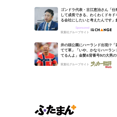
ゴンドラ代表・古江恵治さん「仕
して成長できる、わくわくドキド
る会社にしたいと考えたんです」
9期増収&増益を続けるWebマー
Sponsored
グ会社のアイデンティティ
双葉社グループサイト
井の頭公園にハーランド出現!?「
てて草」「いや、かなりハーラン
てるんよ」金髪&背番号9の大男の
バイキング・ロー”映像が話題!「
双葉社グループサイト
もらった」