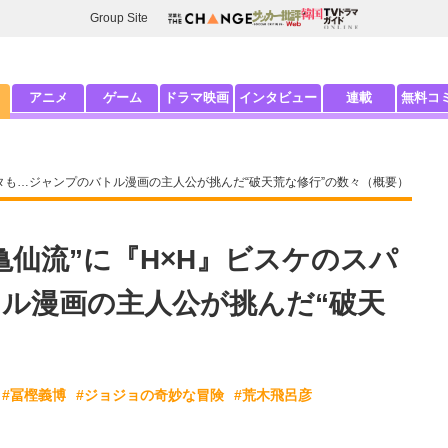
Group Site
アニメ
ゲーム
ドラマ映画
インタビュー
連載
無料コ
ルタも…ジャンプのバトル漫画の主人公が挑んだ“破天荒な修行”の数々（概要）
亀仙流”に『H×H』ビスケのスパ
ル漫画の主人公が挑んだ“破天
#冨樫義博
#ジョジョの奇妙な冒険
#荒木飛呂彦