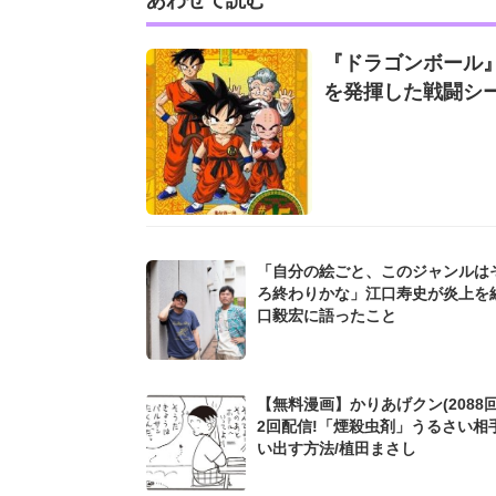
『ドラゴンボール』
を発揮した戦闘シ
「自分の絵ごと、このジャンルは
ろ終わりかな」江口寿史が炎上を
口毅宏に語ったこと
【無料漫画】かりあげクン(2088回
2回配信!「煙殺虫剤」うるさい相
い出す方法/植田まさし