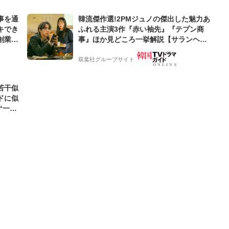
事を通
韓流傑作選!2PMジュノの傑出した魅力あ
キでき
ふれる主演3作『赤い袖先』『テプン商
創業来
事』ほか見どころ一挙解説【サランヘジ
ケティン
ョ韓ドラ】
双葉社グループサイト
若干似
ドに似
“一人
元気を