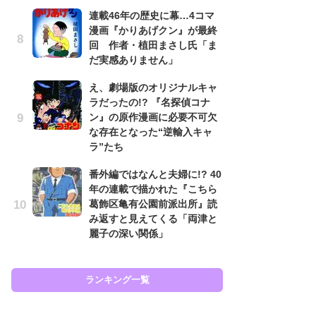
連載46年の歴史に幕…4コマ
努
漫画『かりあげクン』が最終
ジ
回 作者・植田まさし氏「ま
鬼
だ実感ありません」
の
え、劇場版のオリジナルキャ
怖
ラだったの!? 『名探偵コナ
代
ン』の原作漫画に必要不可欠
加
な存在となった“逆輸入キャ
思
ラ”たち
「
番外編ではなんと夫婦に!? 40
て
年の連載で描かれた『こちら
上
葛飾区亀有公園前派出所』読
と
み返すと見えてくる「両津と
た
麗子の深い関係」
ラン
ランキング一覧