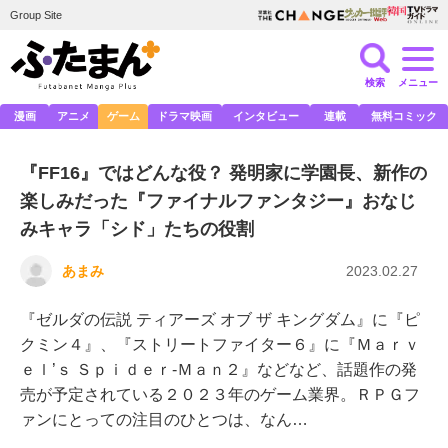
Group Site
検索
メニュー
漫画
アニメ
ゲーム
ドラマ映画
インタビュー
連載
無料コミック
『FF16』ではどんな役？ 発明家に学園長、新作の
楽しみだった『ファイナルファンタジー』おなじ
みキャラ「シド」たちの役割
あまみ
2023.02.27
『ゼルダの伝説 ティアーズ オブ ザ キングダム』に『ピ
クミン４』、『ストリートファイター６』に『Ｍａｒｖ
ｅｌ’ｓ Ｓｐｉｄｅｒ-Ｍａｎ２』などなど、話題作の発
売が予定されている２０２３年のゲーム業界。ＲＰＧフ
ァンにとっての注目のひとつは、なん…