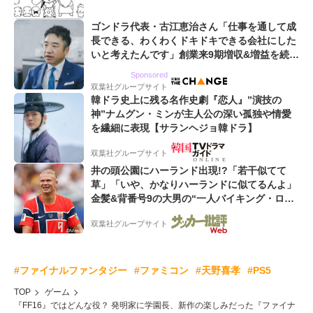
ゴンドラ代表・古江恵治さん「仕事を通して成
長できる、わくわくドキドキできる会社にした
いと考えたんです」創業来9期増収&増益を続け
るWebマーケティング会社のアイデンティティ
Sponsored
双葉社グループサイト
韓ドラ史上に残る名作史劇『恋人』”演技の
神”ナムグン・ミンが主人公の深い孤独や情愛
を繊細に表現【サランヘジョ韓ドラ】
双葉社グループサイト
井の頭公園にハーランド出現!?「若干似てて
草」「いや、かなりハーランドに似てるんよ」
金髪&背番号9の大男の“一人バイキング・ロ
ー”映像が話題!「元気をもらった」
双葉社グループサイト
#ファイナルファンタジー
#ファミコン
#天野喜孝
#PS5
TOP
ゲーム
『FF16』ではどんな役？ 発明家に学園長、新作の楽しみだった『ファイナ