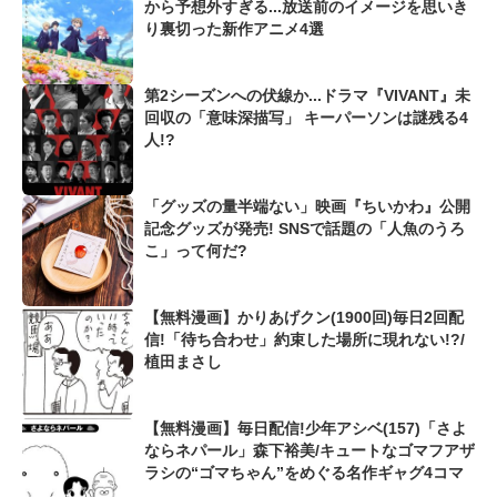
から予想外すぎる...放送前のイメージを思いき
り裏切った新作アニメ4選
第2シーズンへの伏線か...ドラマ『VIVANT』未
回収の「意味深描写」 キーパーソンは謎残る4
人!?
「グッズの量半端ない」映画『ちいかわ』公開
記念グッズが発売! SNSで話題の「人魚のうろ
こ」って何だ?
【無料漫画】かりあげクン(1900回)毎日2回配
信!「待ち合わせ」約束した場所に現れない!?/
植田まさし
【無料漫画】毎日配信!少年アシベ(157)「さよ
ならネパール」森下裕美/キュートなゴマフアザ
ラシの“ゴマちゃん”をめぐる名作ギャグ4コマ