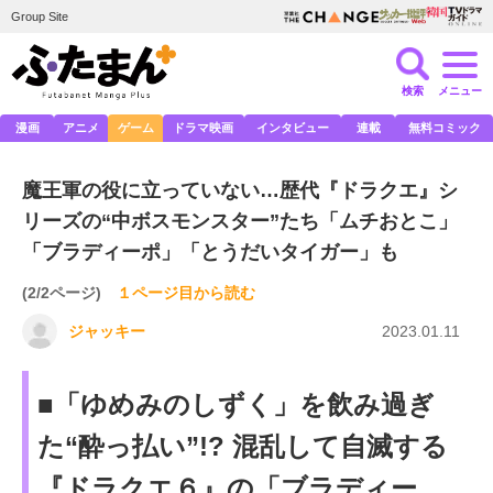
Group Site
検索
メニュー
漫画
アニメ
ゲーム
ドラマ映画
インタビュー
連載
無料コミック
魔王軍の役に立っていない…歴代『ドラクエ』シ
リーズの“中ボスモンスター”たち「ムチおとこ」
「ブラディーポ」「とうだいタイガー」も
(2/2ページ)
１ページ目から読む
ジャッキー
2023.01.11
■「ゆめみのしずく」を飲み過ぎ
た“酔っ払い”!? 混乱して自滅する
『ドラクエ６』の「ブラディー