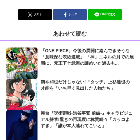
ポスト
シェア
LINEで送る
あわせて読む
『ONE PIECE』今後の展開に絡んできそうな
「意味深な表紙連載」 「神」エネルの月での展
開に、元王下七武海の謎めいた過去も...
南や和也だけじゃない!『タッチ』上杉達也の
才能を「いち早く見出した人物たち」
舞台『呪術廻戦-渋谷事変 前編-』キャラビジュ
アル解禁!驚きの再現度に称賛続々「カッコよ
すぎ」「誰が本人連れてこいと」