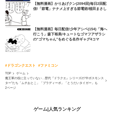
【無料漫画】かりあげクン(2094回)毎日2回配
信!「節電」ナナメ上すぎる節電術/植田まさし
【無料漫画】毎日配信!少年アシベ(154)「海へ
行こう」森下裕美/キュートなゴマフアザラシ
の“ゴマちゃん”をめぐる名作ギャグ4コマ
#ドラゴンクエスト
#ファミコン
TOP
ゲーム
魔王軍の役に立っていない…歴代『ドラクエ』シリーズの“中ボスモンス
ター”たち「ムチおとこ」「ブラディーポ」「とうだいタイガー」も
2ページ
ゲーム
|
人気ランキング