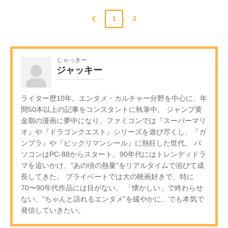
1
2
じゃっきー
ジャッキー
ライター歴10年。エンタメ・カルチャー分野を中心に、年
間50本以上の記事をコンスタントに執筆中。 ジャンプ黄
金期の漫画に夢中になり、ファミコンでは『スーパーマリ
オ』や『ドラゴンクエスト』シリーズを遊び尽くし、『ガ
ンプラ』や『ビックリマンシール』に熱狂した世代。 パ
ソコンはPC-88からスタート。90年代にはトレンディドラ
マを追いかけ、"あの頃の熱量"をリアルタイムで浴びて成
長してきた。 プライベートでは大の映画好きで、特に
70〜90年代作品には目がない。 「懐かしい」で終わらせ
ない、"ちゃんと語れるエンタメ"を緩やかに、でも本気で
発信していきたい。