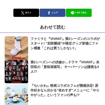
ポスト
シェア
LINEで送る
あわせて読む
ファミマと『VIVANT』第2シーズンのコラボが
スタート! “別班饅頭”や限定グッズ登場にファ
ン感激「これは買うしかない!」
第2シーズンへの伏線か...ドラマ『VIVANT』未
回収の「意味深描写」 キーパーソンは謎残る4
人!?
『ちいかわ』映画コラボカフェが開催決定! 原
作好きなら分かる“攻めすぎ”メニューに「やり
やがった」というファンの声も!?