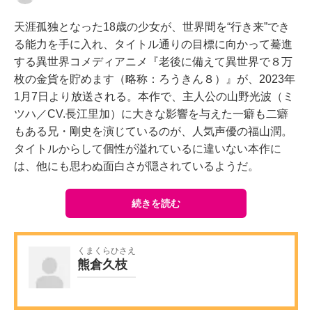
天涯孤独となった18歳の少女が、世界間を“行き来”でき
る能力を手に入れ、タイトル通りの目標に向かって驀進
する異世界コメディアニメ『老後に備えて異世界で８万
枚の金貨を貯めます（略称：ろうきん８）』が、2023年
1月7日より放送される。本作で、主人公の山野光波（ミ
ツハ／CV.長江里加）に大きな影響を与えた一癖も二癖
もある兄・剛史を演じているのが、人気声優の福山潤。
タイトルからして個性が溢れているに違いない本作に
は、他にも思わぬ面白さが隠されているようだ。
続きを読む
くまくらひさえ
熊倉久枝