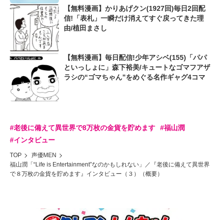
【無料漫画】かりあげクン(1927回)毎日2回配
信!「表札」一瞬だけ消えてすぐ戻ってきた理
由/植田まさし
【無料漫画】毎日配信!少年アシベ(155)「パパ
といっしょに」森下裕美/キュートなゴマフアザ
ラシの“ゴマちゃん”をめぐる名作ギャグ4コマ
#老後に備えて異世界で8万枚の金貨を貯めます
#福山潤
#インタビュー
TOP
声優MEN
福山潤「“Life is Entertainment”なのかもしれない」／『老後に備えて異世界
で８万枚の金貨を貯めます』インタビュー（３）（概要）