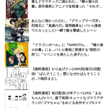
還もドラマチックに描かれた...『幽☆遊☆白
書』原作漫画とアニメで全然違った「それぞれ
の最終回」
あんなに強かったのに...『グラップラー刃牙』
烈海王に『鬼滅の刃』冨岡義勇も! バトル漫画
でスカッとした!一瞬で敵を撃破したシーン
『ドラゴンボール』に『NARUTO』、『幽☆遊
☆白書』にも...バトル漫画に登場する“師匠の
死”に「リベンジを果たした弟子たち」
【無料漫画】かりあげクン(1905回)毎日2回配
信!「ばんそうこう」壁になぜかばんそうこう
が...?/植田まさし
【無料漫画】毎日配信!少年アシベ(153)「まお
ちゃんのパパ」森下裕美/キュートなゴマフアザ
ラシの“ゴマちゃん”をめぐる名作ギャグ4コマ