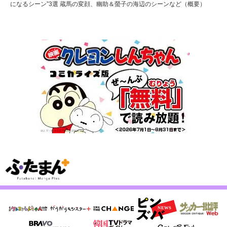
になるシーン”3選 蔵馬の変顔、幽助＆螢子の海辺のシーンなど（概要）