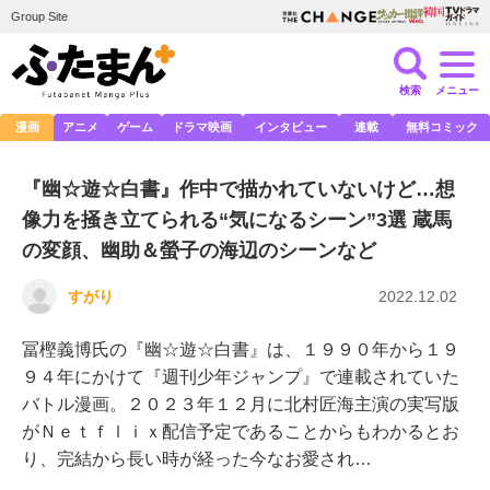
Group Site
検索
メニュー
漫画
アニメ
ゲーム
ドラマ映画
インタビュー
連載
無料コミック
『幽☆遊☆白書』作中で描かれていないけど…想
像力を掻き立てられる“気になるシーン”3選 蔵馬
の変顔、幽助＆螢子の海辺のシーンなど
すがり
2022.12.02
冨樫義博氏の『幽☆遊☆白書』は、１９９０年から１９
９４年にかけて『週刊少年ジャンプ』で連載されていた
バトル漫画。２０２３年１２月に北村匠海主演の実写版
がＮｅｔｆｌｉｘ配信予定であることからもわかるとお
り、完結から長い時が経った今なお愛され…