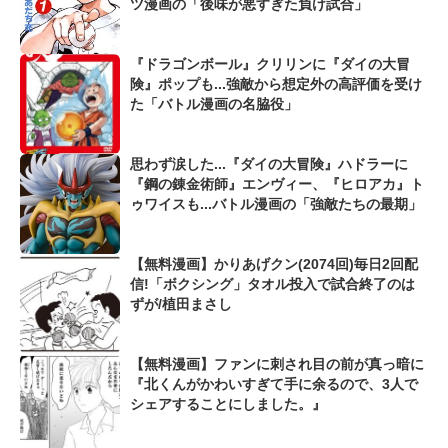
ツ漫画の「後味が悪すぎた負け試合」
『ドラゴンボール』クリリンに『ダイの大冒
険』ポップも...強敵から想定外の高評価を受け
た「バトル漫画の名脇役」
思わず涙した...『ダイの大冒険』ハドラーに
『鋼の錬金術師』エンヴィー、『ヒロアカ』ト
ゥワイスも...バトル漫画の「強敵たちの最期」
【無料漫画】かりあげクン(2074回)毎日2回配
信!「ボクシング」タオル投入で試合終了のは
ずが/植田まさし
【無料漫画】ファンに刺され目の前が真っ暗に
『北くんがかわいすぎて手に余るので、3人で
シェアすることにしました。』