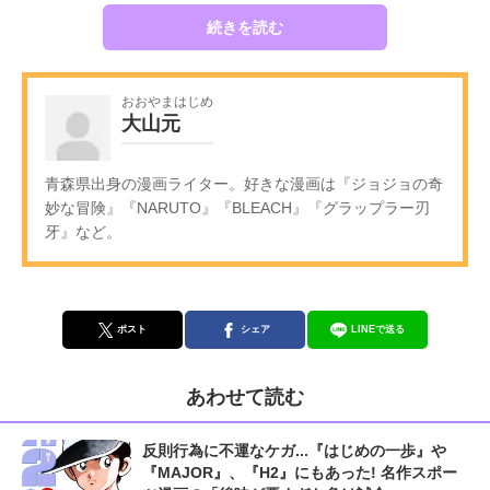
続きを読む
おおやまはじめ
大山元
青森県出身の漫画ライター。好きな漫画は『ジョジョの奇
妙な冒険』『NARUTO』『BLEACH』『グラップラー刃
牙』など。
ポスト
シェア
LINEで送る
あわせて読む
反則行為に不運なケガ...『はじめの一歩』や
『MAJOR』、『H2』にもあった! 名作スポー