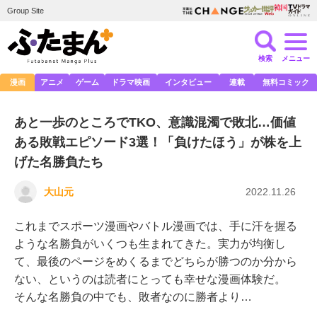
Group Site
検索
メニュー
漫画
アニメ
ゲーム
ドラマ映画
インタビュー
連載
無料コミック
あと一歩のところでTKO、意識混濁で敗北…価値
ある敗戦エピソード3選！「負けたほう」が株を上
げた名勝負たち
大山元
2022.11.26
これまでスポーツ漫画やバトル漫画では、手に汗を握る
ような名勝負がいくつも生まれてきた。実力が均衡し
て、最後のページをめくるまでどちらが勝つのか分から
ない、というのは読者にとっても幸せな漫画体験だ。
そんな名勝負の中でも、敗者なのに勝者より…