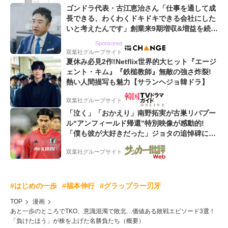
ゴンドラ代表・古江恵治さん「仕事を通して成
長できる、わくわくドキドキできる会社にした
いと考えたんです」創業来9期増収&増益を続け
るWebマーケティング会社のアイデンティティ
Sponsored
双葉社グループサイト
夏休み必見2作!Netflix世界的大ヒット『エージ
ェント・キム』『鉄槌教師』無敵の強さ炸裂!
熱い人間描写も魅力【サランヘジョ韓ドラ】
双葉社グループサイト
「泣く」「おかえり」南野拓実が古巣リバプー
ル“アンフィールド帰還”特別映像が感動的!
「僕も彼が大好きだった」ジョタの追悼碑にも
献花!「胸が熱くなります...」
双葉社グループサイト
#はじめの一歩
#福本伸行
#グラップラー刃牙
TOP
漫画
あと一歩のところでTKO、意識混濁で敗北…価値ある敗戦エピソード3選！
「負けたほう」が株を上げた名勝負たち（概要）