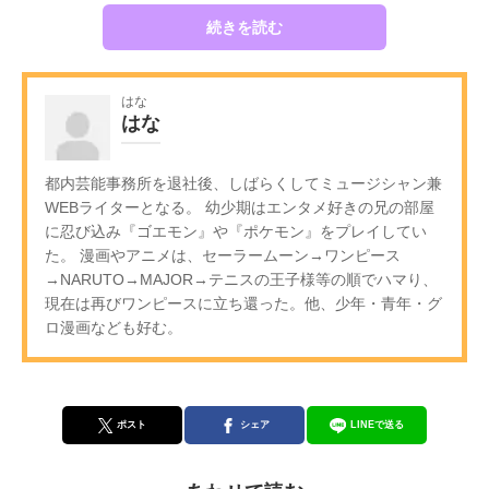
続きを読む
はな
はな
都内芸能事務所を退社後、しばらくしてミュージシャン兼
WEBライターとなる。 幼少期はエンタメ好きの兄の部屋
に忍び込み『ゴエモン』や『ポケモン』をプレイしてい
た。 漫画やアニメは、セーラームーン→ワンピース
→NARUTO→MAJOR→テニスの王子様等の順でハマり、
現在は再びワンピースに立ち還った。他、少年・青年・グ
ロ漫画なども好む。
ポスト
シェア
LINEで送る