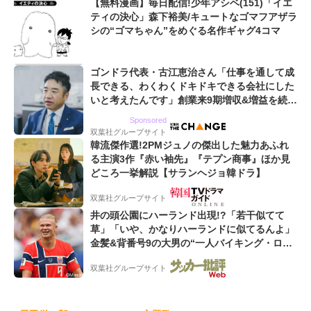
【無料漫画】毎日配信!少年アシベ(151)「イエ
ティの決心」森下裕美/キュートなゴマフアザラ
シの“ゴマちゃん”をめぐる名作ギャグ4コマ
ゴンドラ代表・古江恵治さん「仕事を通して成
長できる、わくわくドキドキできる会社にした
いと考えたんです」創業来9期増収&増益を続け
るWebマーケティング会社のアイデンティティ
Sponsored
双葉社グループサイト
韓流傑作選!2PMジュノの傑出した魅力あふれ
る主演3作『赤い袖先』『テプン商事』ほか見
どころ一挙解説【サランヘジョ韓ドラ】
双葉社グループサイト
井の頭公園にハーランド出現!?「若干似てて
草」「いや、かなりハーランドに似てるんよ」
金髪&背番号9の大男の“一人バイキング・ロ
ー”映像が話題!「元気をもらった」
双葉社グループサイト