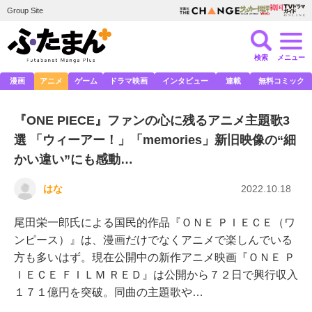
Group Site
検索
メニュー
漫画
アニメ
ゲーム
ドラマ映画
インタビュー
連載
無料コミック
『ONE PIECE』ファンの心に残るアニメ主題歌3
選 「ウィーアー！」「memories」新旧映像の“細
かい違い”にも感動…
はな
2022.10.18
尾田栄一郎氏による国民的作品『ＯＮＥ ＰＩＥＣＥ（ワ
ンピース）』は、漫画だけでなくアニメで楽しんでいる
方も多いはず。現在公開中の新作アニメ映画『ＯＮＥ Ｐ
ＩＥＣＥ ＦＩＬＭ ＲＥＤ』は公開から７２日で興行収入
１７１億円を突破。同曲の主題歌や…