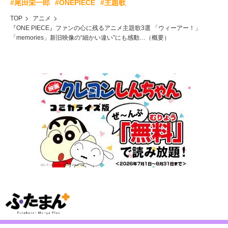
#尾田栄一郎
#ONEPIECE
#主題歌
TOP
アニメ
『ONE PIECE』ファンの心に残るアニメ主題歌3選 「ウィーアー！」
「memories」新旧映像の“細かい違い”にも感動…（概要）